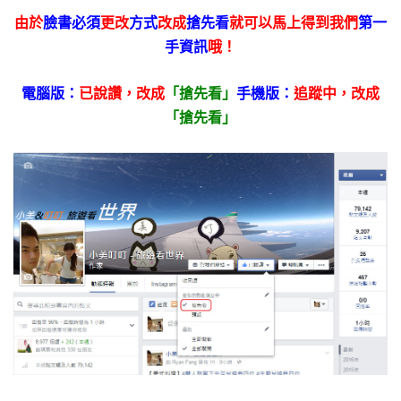
由於
臉書必須
更改
方式
改成
搶先看
就可以馬上得到我們
第一
手資訊
哦！
電腦版：
已說讚，
改成
「搶先看」
手機版：
追蹤中，改成
「搶先看」