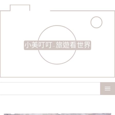
小美叮叮-旅遊看世界
TOG
NAV