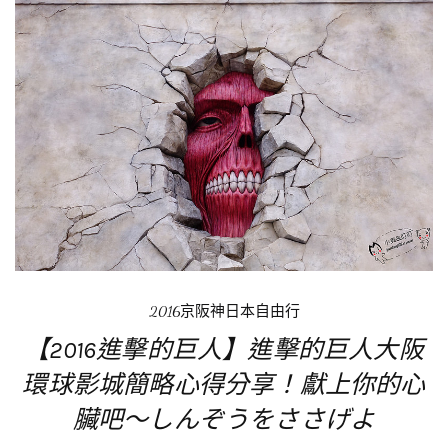
2016京阪神日本自由行
【2016進擊的巨人】進擊的巨人大阪
環球影城簡略心得分享！獻上你的心
臟吧～しんぞうをささげよ