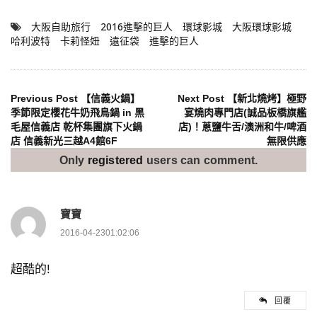
大阪自助旅行
2016進擊的巨人
環球影城
大阪環球影城
哈利波特
卡莉怪妞
遠征袋
進擊的巨人
文
Previous Post
【信義火鍋】
Next Post
【新北燒烤】極野
季節限定櫻花牛奶飛鳥鍋 in 黑
宴燒肉專門店(誠品板橋旗艦
毛屋信義店 乾杯集團旗下火鍋
店)！蔥鹽牛舌/澳洲和牛/啤酒
章
店 信義新光三越A4館6F
無限供應
導
Only
registered
users can comment.
覽
寶寶
2016-04-2301:02:06
超酷的!
回覆