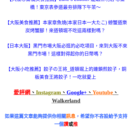
橋！東京表參道最夯排隊下午茶～
【大阪美食推薦】本家章魚燒(本家日本一大たこ) 螃蟹道樂
炭烤蟹腳！來道頓堀不吃這兩樣對嗎？
【日本大阪】黑門市場大阪必逛的必吃項目，來到大阪不來
黑門市場！這樣對得起你的日幣嗎？
【大阪小吃推薦】餃子の王将_道頓堀上的連鎖煎餃子，銅
板美食王將餃子！一吃就愛上
愛評網
、
Instagram
、
Google+
、
Youtube
、
Walkerland
如果這篇文章能夠提供你相關
訊息
，希望你不吝設給予支持
一個
讚
或
推