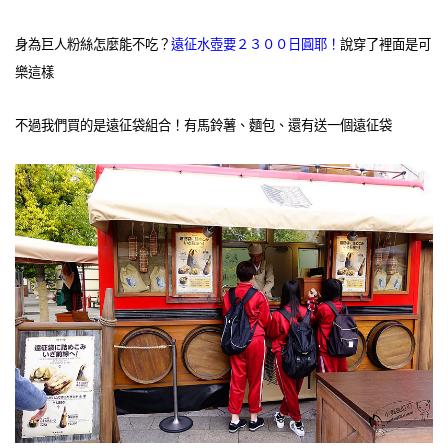
身為巨人粉絲怎麼能不吃？
遠征水壺要２３００日圓耶！
說穿了裡面是可
樂這樣
不過我們買的是遠征袋組合！有馬鈴薯、麵包、還有送一個遠征袋