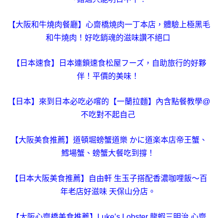
【大阪和牛燒肉餐廳】心齋橋燒肉一丁本店，體驗上極黑毛
和牛燒肉！好吃銷魂的滋味讚不絕口
【日本速食】日本連鎖速食松屋フーズ，自助旅行的好夥
伴！平價的美味！
【日本】來到日本必吃必嚐的【一蘭拉麵】內含點餐教學@
不吃對不起自己
【大阪美食推薦】道頓堀螃蟹道樂 かに道楽本店帝王蟹、
鱈場蟹、螃蟹大餐吃到撐！
【日本大阪美食推薦】自由軒 生玉子搭配香濃咖哩飯～百
年老店好滋味 天保山分店。
【大阪心齋橋美食推薦】Luke’s Lobster 龍蝦三明治 心齋