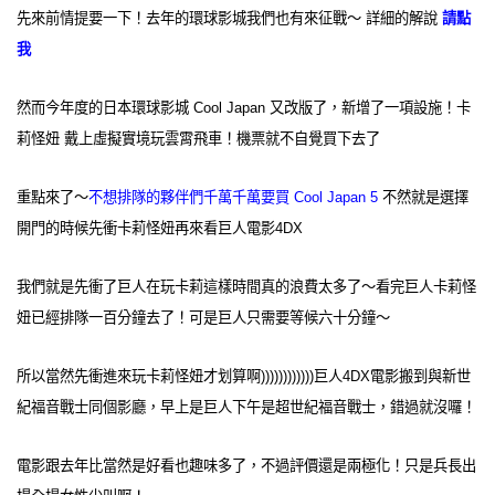
先來前情提要一下！去年的環球影城我們也有來征戰～ 詳細的解說
請點
我
然而今年度的日本環球影城 Cool Japan 又改版了，新增了一項設施！卡
莉怪妞 戴上虛擬實境玩雲霄飛車！機票就不自覺買下去了
重點來了～
不想排隊的夥伴們千萬千萬要買 Cool Japan 5
不然就是選擇
開門的時候先衝卡莉怪妞再來看巨人電影4DX
我們就是先衝了巨人在玩卡莉這樣時間真的浪費太多了～看完巨人卡莉怪
妞已經排隊一百分鐘去了！可是巨人只需要等候六十分鐘～
所以當然先衝進來玩卡莉怪妞才划算啊))))))))))))巨人4DX電影搬到與新世
紀福音戰士同個影廳，早上是巨人下午是超世紀福音戰士，錯過就沒囉！
電影跟去年比當然是好看也趣味多了，不過評價還是兩極化！只是兵長出