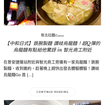
新北拉麵Ramen
【中和日式】鉄腕製麵 讚岐烏龍麵！超Q彈的
烏龍麵有點給他驚訝 in 智光商工附近
在景安捷運站附近與智光商工旁邊有一家烏龍麵！鉄腕
製麵，收到邀約，趁著晚上趕快出發去體驗體驗！讚岐
烏龍麵Go 首 […]
CONTINUE READING