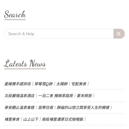
Search
Search
for:
Latests News
愛維爾手感烘培｜草莓雪Q餅｜太陽餅｜宅配美食｜
北投麗禧溫泉酒店｜一泊二食 雅緻家庭房｜夏末微旅｜
泰安觀止溫泉會館｜苗栗住宿｜靜謐的山巒之間享受人生的模樣｜
埔里美食｜山上山下｜南投埔里濃厚日式咖哩飯｜