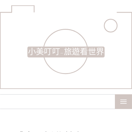
小美叮叮-旅遊看世界
TOG
NAV