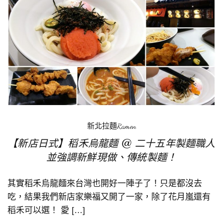
新北拉麵Ramen
【新店日式】稻禾烏龍麵 @ 二十五年製麵職人
並強調新鮮現做、傳統製麵！
其實稻禾烏龍麵來台灣也開好一陣子了！只是都沒去
吃，結果我們新店家樂福又開了一家，除了花月嵐還有
稻禾可以選！ 愛 […]