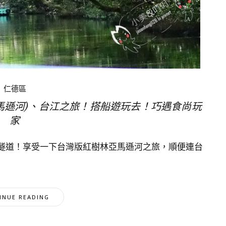
仁德區
馬遜河)、台江之旅！搭船遊玩去！巧遇食尚玩
家
隧道！享受一下台灣版紅樹林亞馬遜河之旅，順便連台
INUE READING