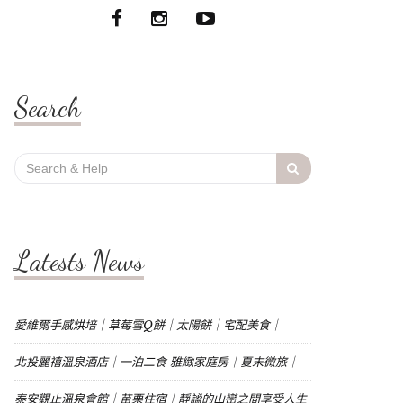
Search
Search
for:
Latests News
愛維爾手感烘培｜草莓雪Q餅｜太陽餅｜宅配美食｜
北投麗禧溫泉酒店｜一泊二食 雅緻家庭房｜夏末微旅｜
泰安觀止溫泉會館｜苗栗住宿｜靜謐的山巒之間享受人生