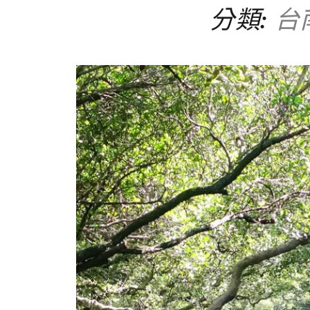
分類:
台