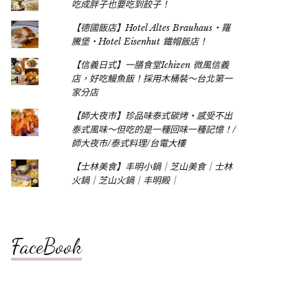
吃成胖子也要吃到餃子！
【德國飯店】Hotel Altes Brauhaus‧羅
騰堡‧Hotel Eisenhut 鐵帽飯店！
【信義日式】一膳食堂Ichizen 微風信義
店，好吃鰻魚飯！採用木桶裝～台北第一
家分店
【師大夜市】珍品味泰式碳烤‧感受不出
泰式風味～但吃的是一種回味一種記憶！/
師大夜市/泰式料理/台電大樓
【士林美食】丰明小鍋｜芝山美食｜士林
火鍋｜芝山火鍋｜丰明殿｜
FaceBook