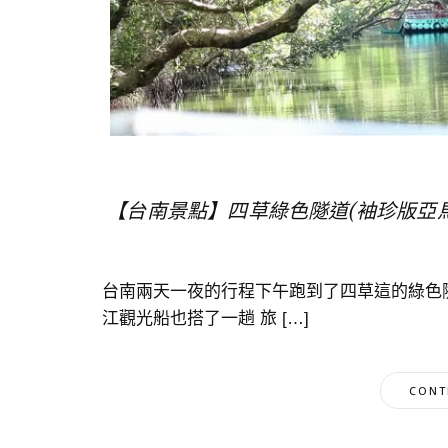
【台南景點】四草綠色隧道(袖珍版亞
台南兩天一夜的行程下午跑到了四草這的綠色
江觀光船也搭了一趟 旅 […]
CONT