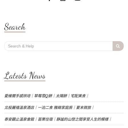
Search
Search
for:
Latests News
愛維爾手感烘培｜草莓雪Q餅｜太陽餅｜宅配美食｜
北投麗禧溫泉酒店｜一泊二食 雅緻家庭房｜夏末微旅｜
泰安觀止溫泉會館｜苗栗住宿｜靜謐的山巒之間享受人生的模樣｜