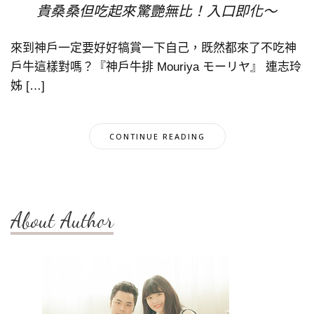
貴桑桑但吃起來驚艷無比！入口即化～
來到神戶一定要好好犒賞一下自己，既然都來了不吃神
戶牛這樣對嗎？『神戶牛排 Mouriya モーリヤ』 連志玲
姊 […]
CONTINUE READING
About Author