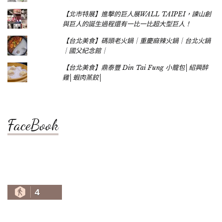
【北市特展】進擊的巨人展WALL TAIPEI，諫山創
與巨人的誕生過程還有一比一比超大型巨人！
【台北美食】碼頭老火鍋｜重慶麻辣火鍋｜台北火鍋
｜國父紀念館｜
【台北美食】鼎泰豐 Din Tai Fung 小籠包│紹興醉
雞│蝦肉蒸餃│
FaceBook
4