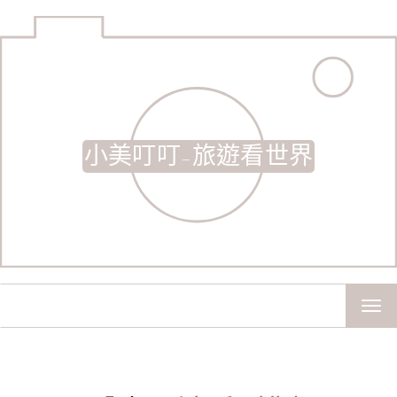
小美叮叮-旅遊看世界
TOG
NAV