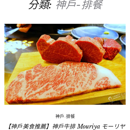
分類:
神戶-排餐
神戶-排餐
【神戶美食推薦】神戶牛排 Mouriya モーリヤ