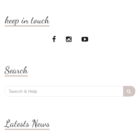
keep in touch
Search
Search
for:
Latests News