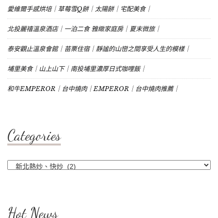
愛維爾手感烘培｜草莓雪Q餅｜太陽餅｜宅配美食｜
北投麗禧溫泉酒店｜一泊二食 雅緻家庭房｜夏末微旅｜
泰安觀止溫泉會館｜苗栗住宿｜靜謐的山巒之間享受人生的模樣｜
埔里美食｜山上山下｜南投埔里濃厚日式咖哩飯｜
和牛EMPEROR｜台中燒肉｜EMPEROR｜台中燒肉推薦｜
Categories
Categories
Hot News