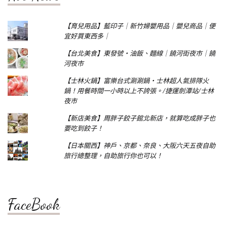
【育兒用品】藍印子｜新竹婦嬰用品｜嬰兒商品｜便
宜好買東西多｜
【台北美食】東發號‧油飯、麵線｜饒河街夜市｜饒
河夜市
【士林火鍋】富樂台式涮涮鍋‧士林超人氣排隊火
鍋！用餐時間一小時以上不誇張。/捷運劍潭站/士林
夜市
【新店美食】周胖子餃子館北新店，就算吃成胖子也
要吃到餃子！
【日本關西】神戶、京都、奈良、大阪六天五夜自助
旅行總整理，自助旅行你也可以！
FaceBook