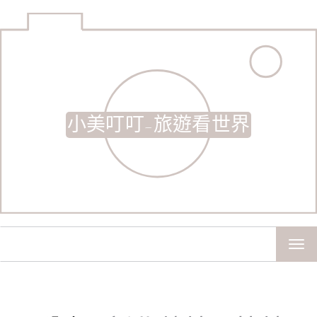
小美叮叮-旅遊看世界
TOG
NAV