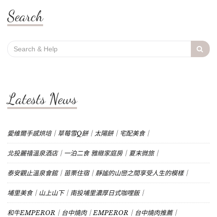
Search
Search
for:
Latests News
愛維爾手感烘培｜草莓雪Q餅｜太陽餅｜宅配美食｜
北投麗禧溫泉酒店｜一泊二食 雅緻家庭房｜夏末微旅｜
泰安觀止溫泉會館｜苗栗住宿｜靜謐的山巒之間享受人生的模樣｜
埔里美食｜山上山下｜南投埔里濃厚日式咖哩飯｜
和牛EMPEROR｜台中燒肉｜EMPEROR｜台中燒肉推薦｜