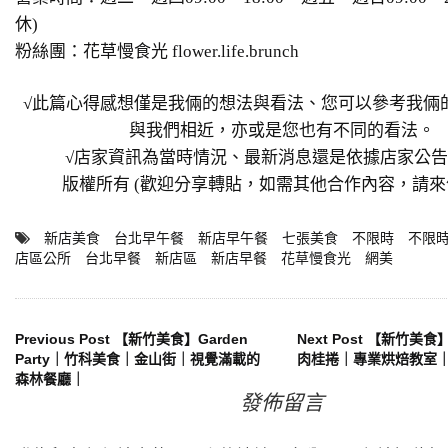
休)
粉絲團：
花草慢食光 flower.life.brunch
√此篇心得感想僅是我倆的想法與看法、您可以參考我倆
與我們相近，亦或是您也有不同的看法。
√店家資訊為當時情況、最新消息還是依據店家公
版權所有 (歡迎分享轉貼，如需其他合作內容，請來
新店美食
台北早午餐
新店早午餐
七張美食
不限時
不限
店區公所
台北早餐
新店區
新店早餐
花草慢食光
網美
文
Previous Post
【新竹美食】Garden
Next Post
【新竹美食
Party｜竹科美食｜金山街｜視覺滿載的
肉桂捲｜專業烘焙教室
森林餐廳｜
章
發佈留言
導