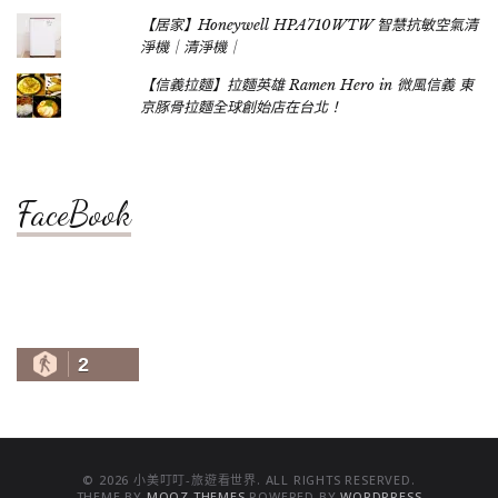
【居家】Honeywell HPA710WTW 智慧抗敏空氣清
淨機｜清淨機｜
【信義拉麵】拉麵英雄 Ramen Hero in 微風信義 東
京豚骨拉麵全球創始店在台北！
FaceBook
2
© 2026 小美叮叮-旅遊看世界. ALL RIGHTS RESERVED.
THEME BY
MOOZ THEMES
POWERED BY
WORDPRESS