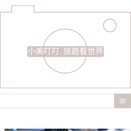
小美叮叮-旅遊看世界
TOG
NAV