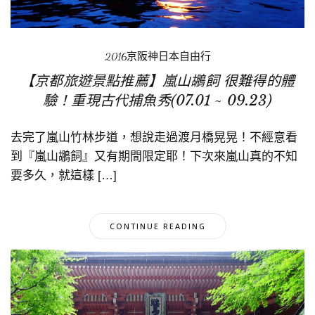
2016京阪神日本自由行
【京都旅遊景點推薦】嵐山鶘飼 很難得的體
驗！重現古代捕魚秀(07.01 ~ 09.23)
去完了嵐山竹林步道，想說走過渡月橋晃晃！不經意看
到『嵐山鶘飼』又有期間限定耶！下次來嵐山真的不知
要多久，就這樣 […]
CONTINUE READING