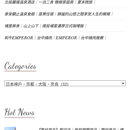
北投麗禧溫泉酒店｜一泊二食 雅緻家庭房｜夏末微旅｜
泰安觀止溫泉會館｜苗栗住宿｜靜謐的山巒之間享受人生的模樣｜
埔里美食｜山上山下｜南投埔里濃厚日式咖哩飯｜
和牛EMPEROR｜台中燒肉｜EMPEROR｜台中燒肉推薦｜
Categories
Categories
Hot News
【育兒用品】藍印子｜新竹婦嬰用品｜嬰兒商品｜便