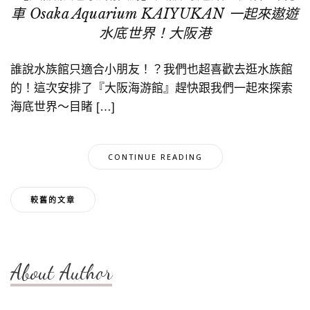
車 Osaka Aquarium KAIYUKAN 一起來遨遊
水底世界！大阪港
誰說水族館只適合小朋友！？我們也超喜歡去逛水族館
的！這次安排了『大阪海游館』趕快跟我們一起來探索
海底世界～目睹 […]
CONTINUE READING
文
較舊的文章
章
導
About Author
覽