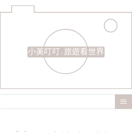
小美叮叮-旅遊看世界
TOG
NAV