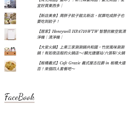
宜好買東西多｜
【新店美食】周胖子餃子館北新店，就算吃成胖子也
要吃到餃子！
【居家】Honeywell HPA710WTW 智慧抗敏空氣清
淨機｜清淨機｜
【大安火鍋】上乘三家涮涮鍋共和國，竹炭風味涮涮
鍋！有如夜店般的火鍋店～/麟光捷運站/六張犁/火鍋
【板橋義式】Cafe Grazie 義式屋古拉爵 in 板橋大遠
百！來個四人套餐吧～
FaceBook