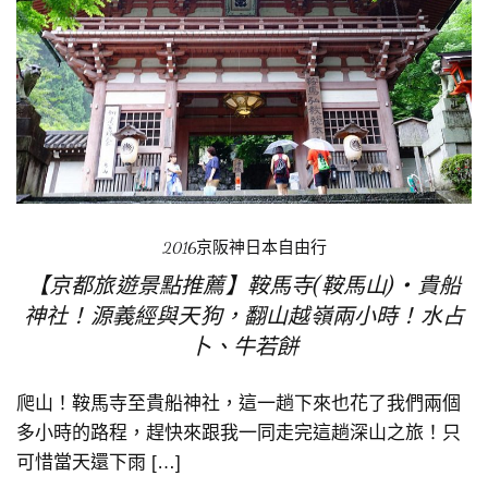
2016京阪神日本自由行
【京都旅遊景點推薦】鞍馬寺(鞍馬山)‧貴船
神社！源義經與天狗，翻山越嶺兩小時！水占
卜、牛若餅
爬山！鞍馬寺至貴船神社，這一趟下來也花了我們兩個
多小時的路程，趕快來跟我一同走完這趟深山之旅！只
可惜當天還下雨 […]