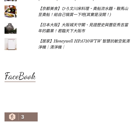
【京都美食】ひろ文川床料理‧貴船流水麵，鞍馬山
至貴船！給自己犒賞一下吧(其實是沒開！)
【日本大阪】大阪城天守閣、見證歷史與豐臣秀吉當
年的霸業！君臨天下大阪市
【居家】Honeywell HPA710WTW 智慧抗敏空氣清
淨機｜清淨機｜
FaceBook
3