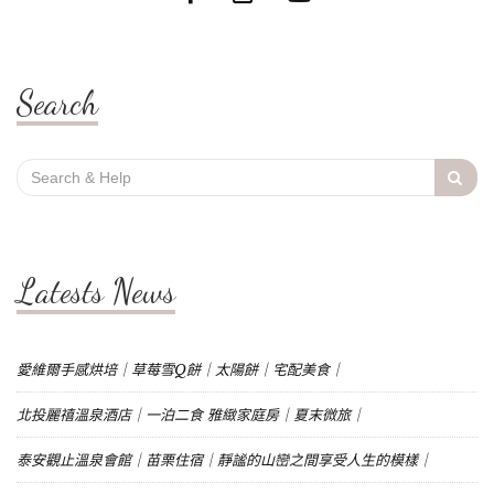
Search
Search
for:
Latests News
愛維爾手感烘培｜草莓雪Q餅｜太陽餅｜宅配美食｜
北投麗禧溫泉酒店｜一泊二食 雅緻家庭房｜夏末微旅｜
泰安觀止溫泉會館｜苗栗住宿｜靜謐的山巒之間享受人生的模樣｜