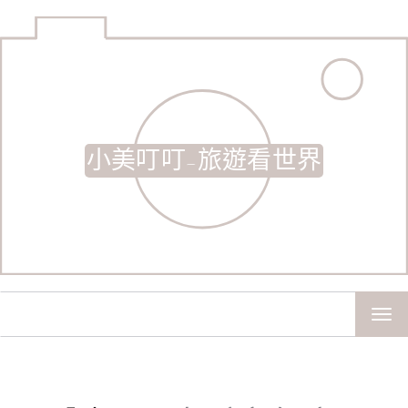
小美叮叮-旅遊看世界
TOG
NAV