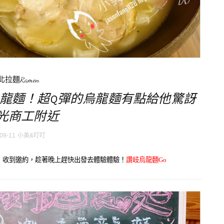
北拉麵Ramen
烏龍麵！超Q彈的烏龍麵有點給他驚訝
智光商工附近
09-11
小美&叮叮
，收到邀約，趁著晚上趕快出發去體驗體驗！
讚岐烏龍麵Go