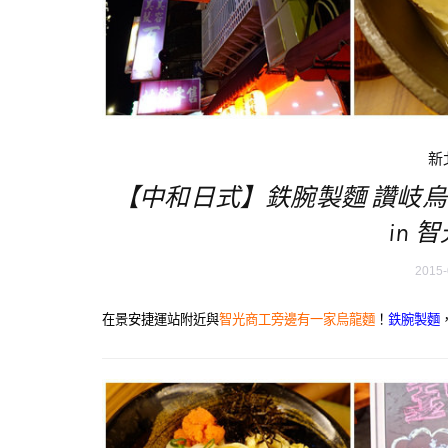
新
【中和日式】鉄腕製麵 讚岐
in 
2015-
在景安捷運站附近與
智光商工旁邊有一家烏龍麵
！
鉄腕製麵