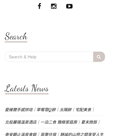
Search
Search
for:
Latests News
愛維爾手感烘培｜草莓雪Q餅｜太陽餅｜宅配美食｜
北投麗禧溫泉酒店｜一泊二食 雅緻家庭房｜夏末微旅｜
泰安觀止溫泉會館｜苗栗住宿｜靜謐的山巒之間享受人生