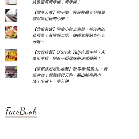
抗敏空氣清淨機｜清淨機｜
【國泰人壽】旅平險，投保教學五分鐘買
個保障也玩的心安！
【北投美食】阿金小館上海菜，巷仔內的
私房菜！肴豬腳二吃，捷運北投站步行五
分鐘。
【大安排餐】O'Steak Taipei 歐牛排‧永
康街牛排，別有一番風味的法式餐館！
【京都旅遊景點推薦】鞍馬寺(鞍馬山)‧貴
船神社！源義經與天狗，翻山越嶺兩小
時！水占卜、牛若餅
FaceBook