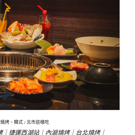
、燒烤、韓式
|
北市這樣吃
烤｜捷運西湖站｜內湖燒烤｜台北燒烤｜