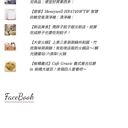
兒商品｜便宜好買東西多｜
【居家】Honeywell HPA710WTW 智慧
抗敏空氣清淨機｜清淨機｜
【新店美食】周胖子餃子館北新店，就算
吃成胖子也要吃到餃子！
【大安火鍋】上乘三家涮涮鍋共和國，竹
炭風味涮涮鍋！有如夜店般的火鍋店～/麟
光捷運站/六張犁/火鍋
【板橋義式】Cafe Grazie 義式屋古拉爵
in 板橋大遠百！來個四人套餐吧～
FaceBook