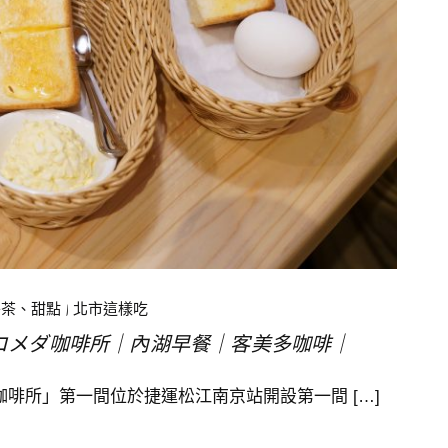
午茶、甜點
|
北市這樣吃
fee コメダ咖啡所｜內湖早餐｜客美多咖啡｜
コメダ咖啡所」第一間位於捷運松江南京站開設第一間 […]