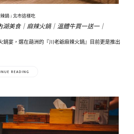
麻辣鍋
|
北市這樣吃
內湖美食｜麻辣火鍋｜溫體牛買一送一｜
火鍋宴，選在葫洲的『川老爺麻辣火鍋』目前更是推出
INUE READING