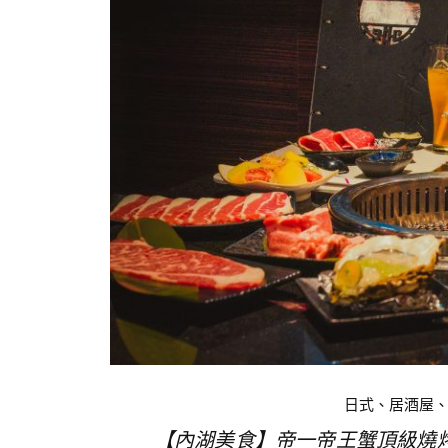
日式、居酒屋
【內湖美食】帝一帝王蟹頂級燒