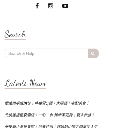
Search
Search
for:
Latests News
愛維爾手感烘培｜草莓雪Q餅｜太陽餅｜宅配美食｜
北投麗禧溫泉酒店｜一泊二食 雅緻家庭房｜夏末微旅｜
泰安觀止溫泉會館｜苗栗住宿｜靜謐的山巒之間享受人生