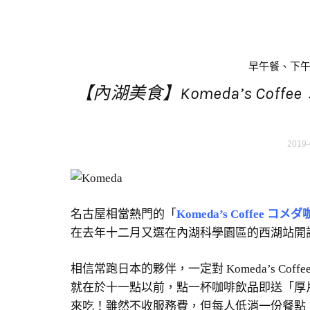
早午餐、下
【內湖美食】Komeda’s Co
2019-
名古屋相當熱門的「
Komeda’s Coffee コメ
在去年十二月又選在內湖科學園區的西湖站開
相信常跑日本的夥伴，一定對 Komeda’s C
就在於十一點以前，點一杯咖啡飲品即送「厚
來吃！雖然不收服務費，但每人低消一份餐點