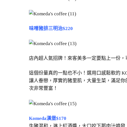
味噌豬排三明治$220
店內超人氣招牌！來客美多一定要點上一份，
這個份量真的一點也不小！選用口感鬆軟的 K
讓人眷戀，厚實的豬里肌，大量生菜，滿足你
次非常豐富！
Komeda漢堡$170
牛豬混和，淋上紅酒醬，大口咬下那肉汁噴發