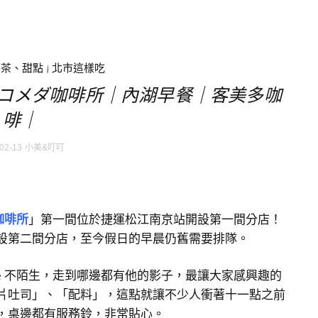
午茶、甜點
|
北市這樣吃
ffee コメダ咖啡所｜內湖早餐｜客美多咖
啡｜
02-13
小美&叮叮
ダ咖啡所
」第一間位於捷運松江南京站開設第一間分店！
設第二間分店，至今假日的早晨仍舊需要排隊。
offee 不陌生，走到哪邊都有他的影子，最讓大家感興趣的
片吐司」、「配料」，這點就讓不少人衝著十一點之前
，桌邊都有服務鈴，非常貼心。