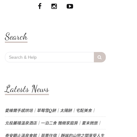
Search
Search
for:
Latests News
愛維爾手感烘培｜草莓雪Q餅｜太陽餅｜宅配美食｜
北投麗禧溫泉酒店｜一泊二食 雅緻家庭房｜夏末微旅｜
泰安觀止溫泉會館｜苗栗住宿｜靜謐的山巒之間享受人生