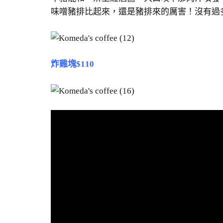
味噌豬排比起來，還是豬排來的厲害！沒有過
炸雞塊$110