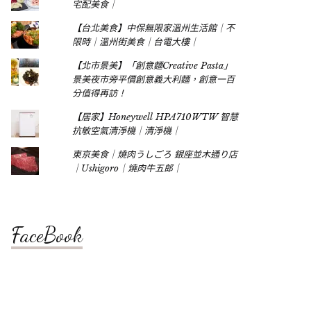
宅配美食｜
【台北美食】中保無限家溫州生活館｜不
限時｜溫州街美食｜台電大樓｜
【北市景美】「創意麵Creative Pasta」
景美夜市旁平價創意義大利麵，創意一百
分值得再訪！
【居家】Honeywell HPA710WTW 智慧
抗敏空氣清淨機｜清淨機｜
東京美食｜燒肉うしごろ 銀座並木通り店
｜Ushigoro｜燒肉牛五郎｜
FaceBook