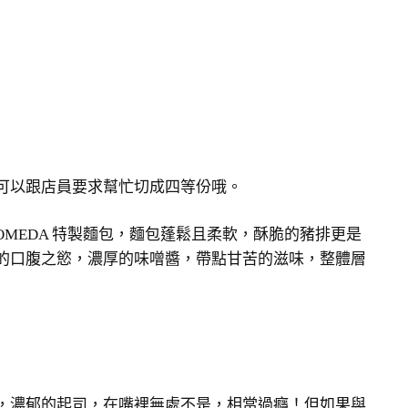
可以跟店員要求幫忙切成四等份哦。
OMEDA 特製麵包，麵包蓬鬆且柔軟，酥脆的豬排更是
的口腹之慾，濃厚的味噌醬，帶點甘苦的滋味，整體層
，濃郁的起司，在嘴裡無處不是，相當過癮！但如果與