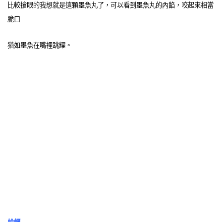
比較搶眼的我想就是這顆墨魚丸了，可以看到墨魚丸的內餡，咬起來相當
脆口
猶如墨魚在嘴裡跳耀。