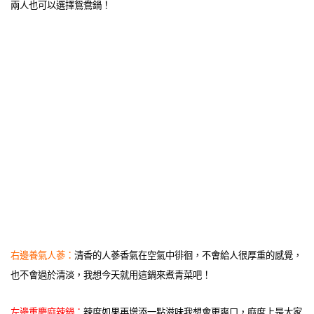
兩人也可以選擇鴛鴦鍋！
右邊養氣人蔘：
清香的人蔘香氣在空氣中徘徊，不會給人很厚重的感覺，
也不會過於清淡，我想今天就用這鍋來煮青菜吧！
左邊重慶麻辣鍋：
辣度如果再增添一點滋味我想會更爽口，麻度上是大家