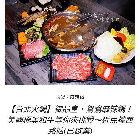
火鍋、麻辣鍋
【台北火鍋】御品皇‧鴛鴦麻辣鍋！
美國極黑和牛等你來挑戰～近民權西
路站(已歇業)