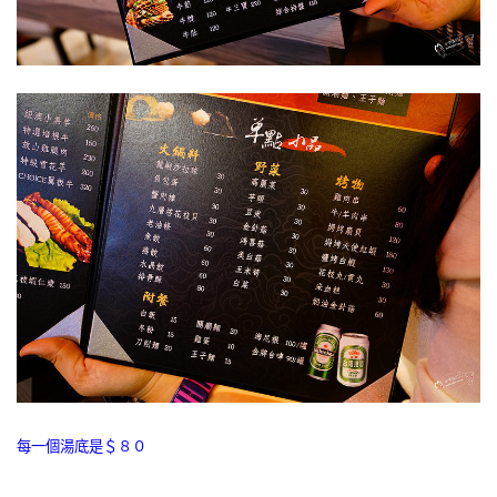
每一個湯底是＄８０