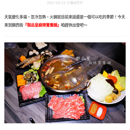
2017-02-23
小美&叮叮
天氣變化多端，忽冷忽熱，火鍋就目前來說還是一個可以吃的季節！今天
來到錦西街
『御品皇麻辣鴛鴦鍋』
咱趕快出發吧～