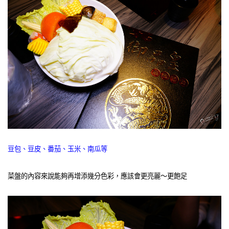
豆包、豆皮、番茄、玉米、南瓜等
菜盤的內容來說能夠再增添幾分色彩，應該會更亮麗～更飽足