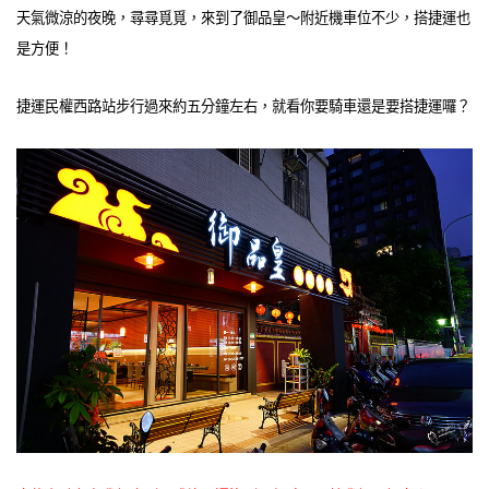
天氣微涼的夜晚，尋尋覓覓，來到了御品皇～附近機車位不少，搭捷運也
是方便！
捷運民權西路站步行過來約五分鐘左右，就看你要騎車還是要搭捷運囉？