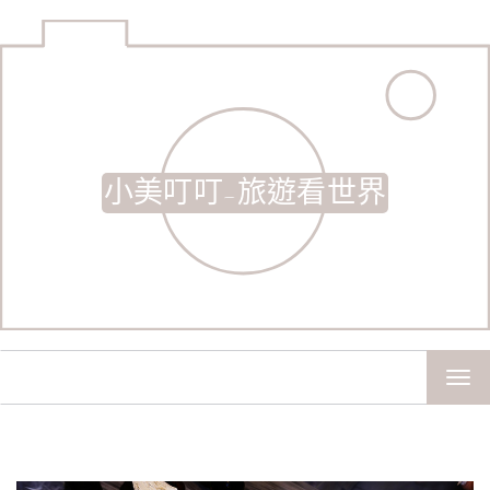
小美叮叮-旅遊看世界
TOG
NAV