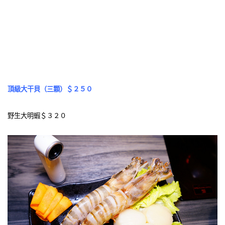
頂級大干貝（三顆）＄２５０
野生大明蝦＄３２０