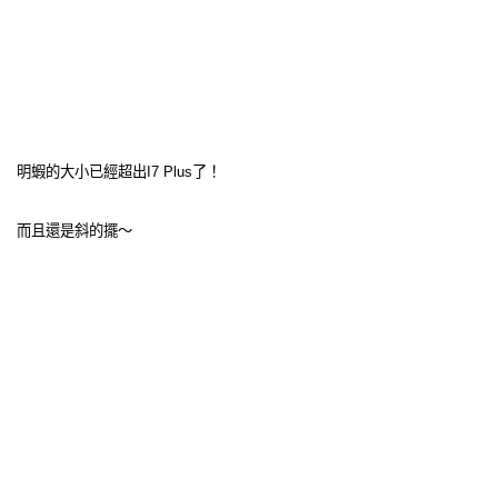
明蝦的大小已經超出I7 Plus了！
而且還是斜的擺～