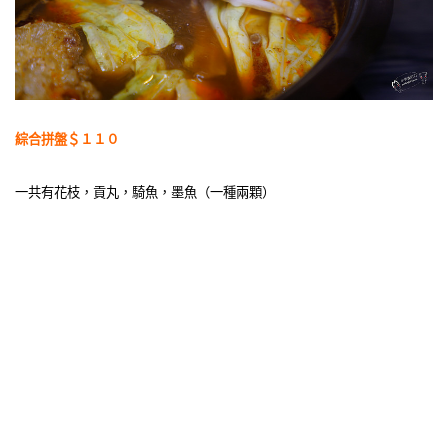
綜合拼盤＄１１０
一共有花枝，貢丸，騎魚，墨魚（一種兩顆）