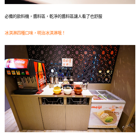
必備的飲料機，醬料區，乾淨的醬料區讓人看了也舒服
冰淇淋四種口味，明治冰淇淋哦！