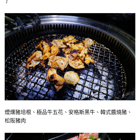
了
煙燻豬培根、極品牛五花、安格斯黑牛、韓式醬燒豬、
松阪豬肉