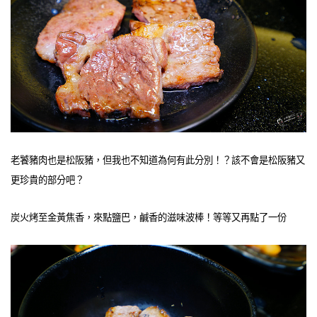
老饕豬肉也是松阪豬，但我也不知道為何有此分別！？該不會是松阪豬又
更珍貴的部分吧？
炭火烤至金黃焦香，來點鹽巴，鹹香的滋味波棒！等等又再點了一份