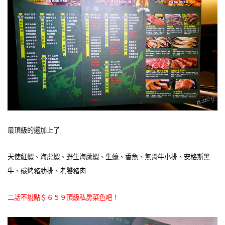
最頂級的還加上了
天使紅蝦、海虎蝦、野生海蘆蝦、生蠔、香魚、無骨牛小排、安格斯黑
牛、碳烤豬肋排、老饕豬肉
二話不說點＄６５９頂級私房菜色吧！