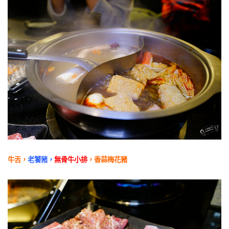
牛舌，
老饕豬，
無骨牛小排
，香蒜梅花豬