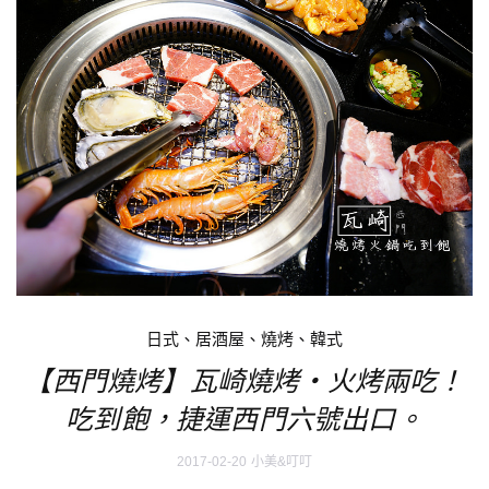
日式、居酒屋、燒烤、韓式
【西門燒烤】瓦崎燒烤‧火烤兩吃！
吃到飽，捷運西門六號出口。
2017-02-20
小美&叮叮