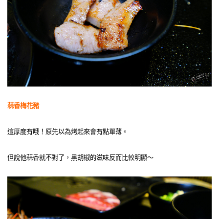
蒜香梅花豬
這厚度有哦！原先以為烤起來會有點單薄。
但說他蒜香就不對了，黑胡椒的滋味反而比較明顯～