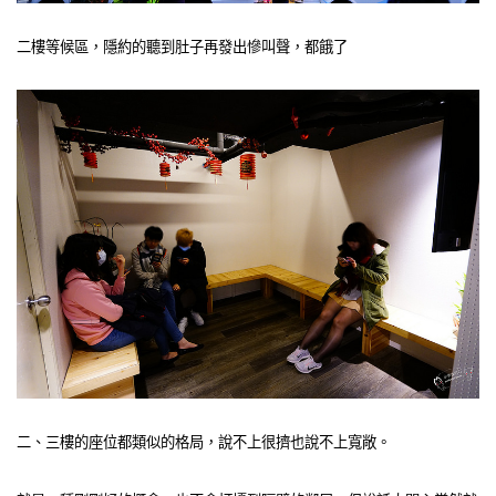
二樓等候區，隱約的聽到肚子再發出慘叫聲，都餓了
二、三樓的座位都類似的格局，說不上很擠也說不上寬敞。