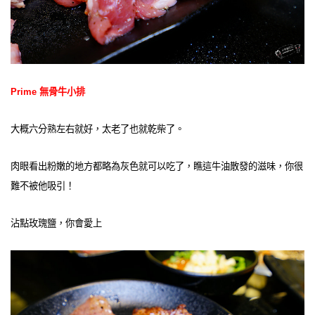
Prime 無骨牛小排
大概六分熟左右就好，太老了也就乾柴了。
肉眼看出粉嫩的地方都略為灰色就可以吃了，瞧這牛油散發的滋味，你很
難不被他吸引！
沾點玫瑰鹽，你會愛上