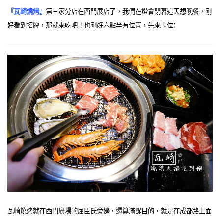
『瓦崎燒烤』
第三家分店在西門展店了，我們在燈會閉幕這天想晚餐，剛
好看到招牌，那就來吃吧！也剛好六點半有位置，先來卡位）
瓦崎燒烤就在西門廣場的屈臣氏旁邊，還算滿醒目的，就是在成都路上面