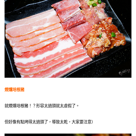
煙燻培根豬
就煙燻培根豬！？形容太過頭就太虛假了。
但好像有點烤得太過頭了，導致太乾，大家要注意）