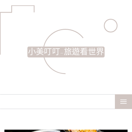
小美叮叮-旅遊看世界
TOG
NAV