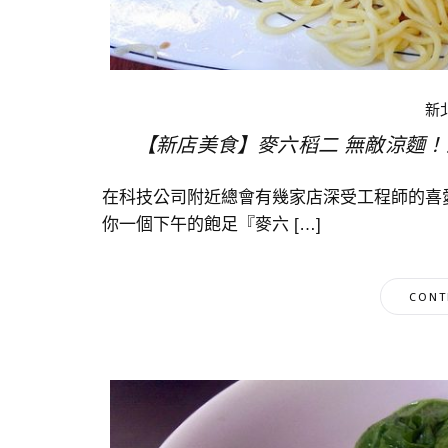
新
【新店美食】麥六稻二 無敵涼麵！
在科技公司附近總會有幾家店深受工程師的喜
你一個下午的飽足『麥六 […]
CONT