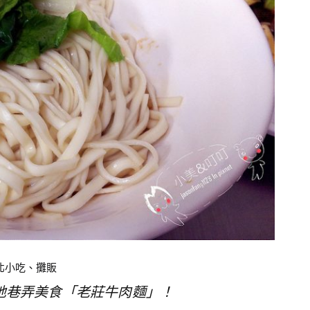
北小吃、攤販
地巷弄美食「老莊牛肉麵」！