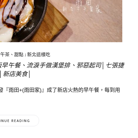
下午茶、甜點
|
新北這樣吃
藏版早午餐、流淚手做漢堡排、邪惡起司│七張捷
│新店美食│
『雨田+(雨田家)』成了新店火熱的早午餐，每到用
INUE READING