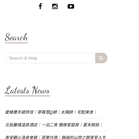
Search
Search
for:
Latests News
愛維爾手感烘培｜草莓雪Q餅｜太陽餅｜宅配美食｜
北投麗禧溫泉酒店｜一泊二食 雅緻家庭房｜夏末微旅｜
泰安觀止溫泉會館｜苗栗住宿｜靜謐的山巒之間享受人生