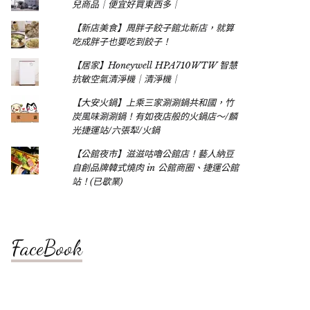
兒商品｜便宜好買東西多｜
【新店美食】周胖子餃子館北新店，就算
吃成胖子也要吃到餃子！
【居家】Honeywell HPA710WTW 智慧
抗敏空氣清淨機｜清淨機｜
【大安火鍋】上乘三家涮涮鍋共和國，竹
炭風味涮涮鍋！有如夜店般的火鍋店～/麟
光捷運站/六張犁/火鍋
【公館夜市】滋滋咕嚕公館店！藝人納豆
自創品牌韓式燒肉 in 公館商圈、捷運公館
站！(已歇業)
FaceBook