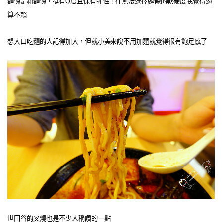
麵條是粗麵條，挺有Q度且保有彈性！在無法選擇麵條的軟硬度我覺得還
算不賴
想大口吃麵的人記得加大，但就小美來說不用加麵就覺得很有飽足感了
世田谷的叉燒也是不少人稱讚的一點