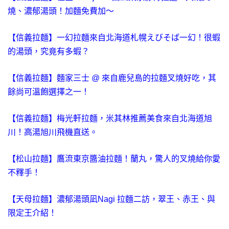
燒、濃郁湯頭！加麵免費加～
【信義拉麵】一幻拉麵來自北海道札幌えびそば一幻！很蝦
的湯頭，究竟有多蝦？
【信義拉麵】麵家三士 @ 來自鹿兒島的拉麵叉燒好吃，其
餘尚可溫飽選擇之一！
【信義拉麵】梅光軒拉麵，米其林推薦美食來自北海道旭
川！高湯旭川飛機直送。
【松山拉麵】鷹流東京醬油拉麵！蘭丸，驚人的叉燒給你愛
不釋手！
【天母拉麵】濃郁湯頭凪Nagi 拉麵二訪，翠王、赤王、與
限定王介紹！