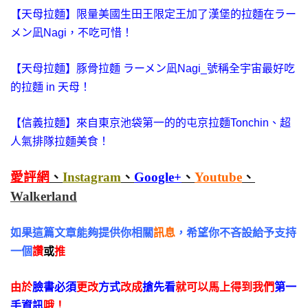
【天母拉麵】限量美國生田王限定王加了漢堡的拉麵在ラー
メン凪Nagi，不吃可惜！
【天母拉麵】豚骨拉麵 ラーメン凪Nagi_號稱全宇宙最好吃
的拉麵 in 天母！
【信義拉麵】來自東京池袋第一的的屯京拉麵Tonchin、超
人氣排隊拉麵美食！
愛評網
、
Instagram
、
Google+
、
Youtube
、
Walkerland
如果這篇文章能夠提供你相關
訊息
，希望你不吝設給予支持
一個
讚
或
推
由於
臉書必須
更改
方式
改成
搶先看
就可以馬上得到我們
第一
手資訊
哦！