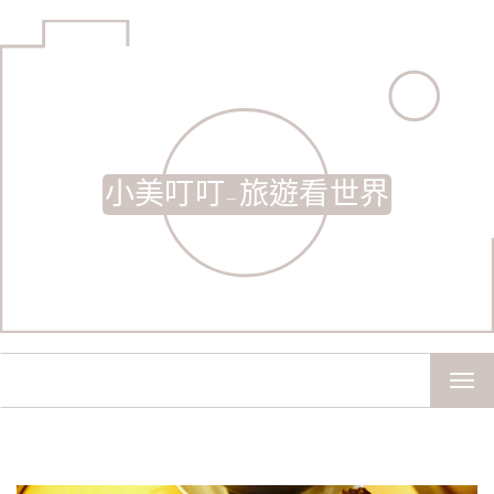
小美叮叮-旅遊看世界
TOG
NAV