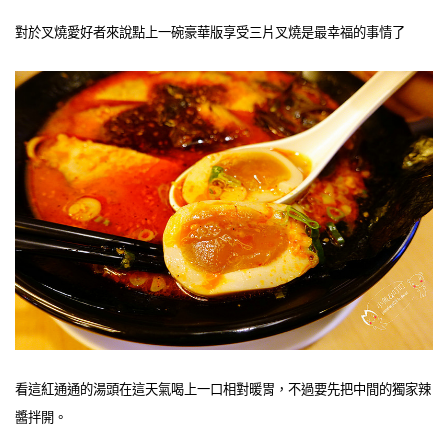
對於叉燒愛好者來說點上一碗豪華版享受三片叉燒是最幸福的事情了
看這紅通通的湯頭在這天氣喝上一口相對暖胃，不過要先把中間的獨家辣
醬拌開。