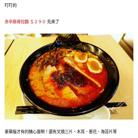
叮叮的
赤辛豚骨拉麵 ＄２９０
先來了
豪華版才有的糖心蛋啊！還有叉燒三片、木耳、蔥花、海苔片等