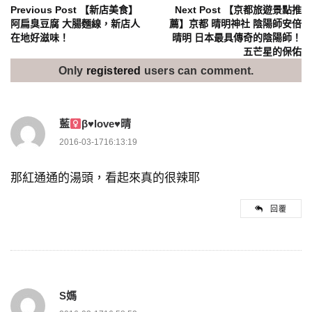
文
Previous Post
【新店美食】
Next Post
【京都旅遊景點推
阿扁臭豆腐 大腸麵線，新店人
薦】京都 晴明神社 陰陽師安倍
在地好滋味！
晴明 日本最具傳奇的陰陽師！
章
五芒星的保佑
導
Only
registered
users can comment.
覽
藍
β
♥
love
♥
晴
2016-03-1716:13:19
那紅通通的湯頭，看起來真的很辣耶
回覆
S媽