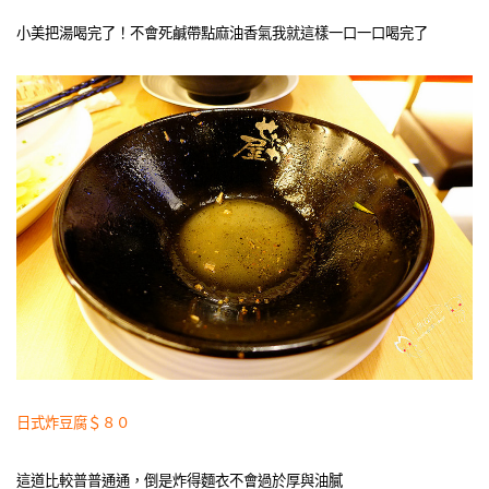
小美把湯喝完了！不會死鹹帶點麻油香氣我就這樣一口一口喝完了
日式炸豆腐＄８０
這道比較普普通通，倒是炸得麵衣不會過於厚與油膩