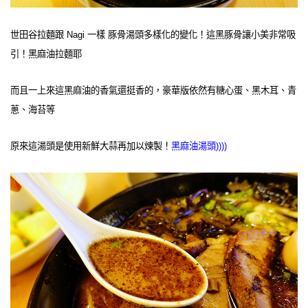
世田谷拉麵跟 Nagi 一樣 豚骨湯頭多樣化的變化！這黑豚骨讓小美非常吸
引！黑麻油拉麵耶
而且一上來這黑麻油的香氣還挺香的，豪華版依然有糖心蛋、黑木耳、青
蔥、海苔等
原來這湯頭是使用新鮮大蒜再加以煉製！
黑麻油湯頭))))