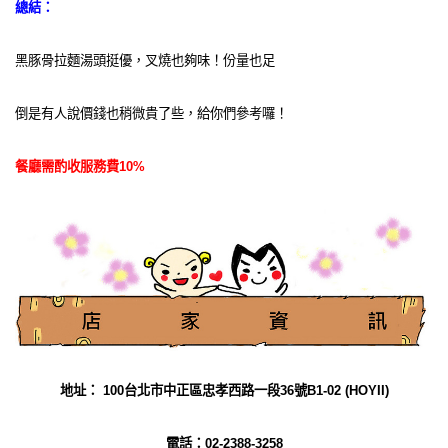
總結：
黑豚骨拉麵湯頭挺優，叉燒也夠味！份量也足
倒是有人說價錢也稍微貴了些，給你們參考囉！
餐廳需酌收服務費10%
地址： 100台北市中正區忠孝西路一段36號B1-02 (HOYII)
電話：02-2388-3258