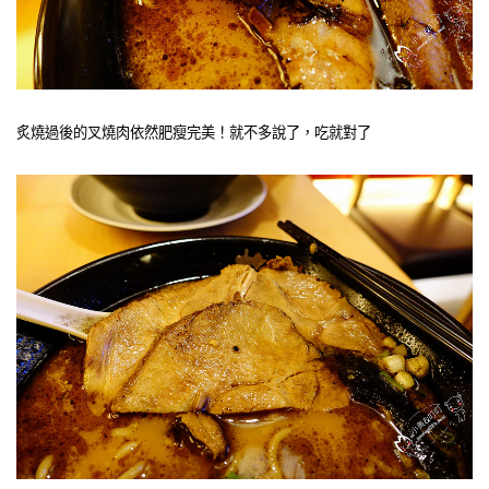
炙燒過後的叉燒肉依然肥瘦完美！就不多說了，吃就對了