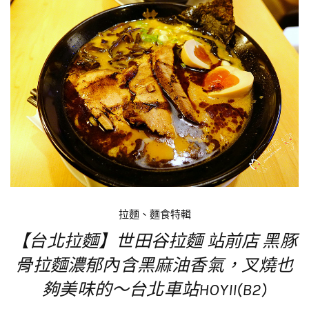
拉麵、麵食特輯
【台北拉麵】世田谷拉麵 站前店 黑豚
骨拉麵濃郁內含黑麻油香氣，叉燒也
夠美味的～台北車站HOYII(B2)