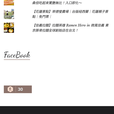
桑但吃起來驚艷無比！入口即化～
【花蓮景點】崇德瑩農場｜台版紐西蘭｜花蓮親子景
點｜免門票｜
【信義拉麵】拉麵英雄 Ramen Hero in 微風信義 東
京豚骨拉麵全球創始店在台北！
FaceBook
30