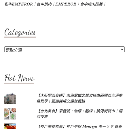
和牛EMPEROR｜台中燒肉｜EMPEROR｜台中燒肉推薦｜
Categories
Categories
Hot News
【大阪關西交通】南海電鐵之難波搭車回關西空港簡
易教學！關西機場交通就看這
【台北美食】東發號‧油飯、麵線｜饒河街夜市｜饒
河夜市
【神戶美食推薦】神戶牛排 Mouriya モーリヤ 貴桑