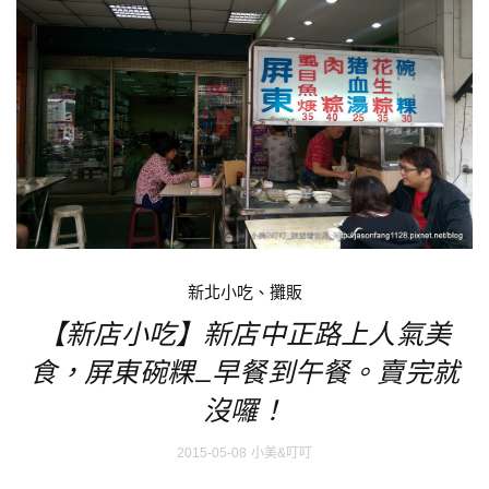
新北小吃、攤販
【新店小吃】新店中正路上人氣美
食，屏東碗粿_早餐到午餐。賣完就
沒囉！
2015-05-08
小美&叮叮