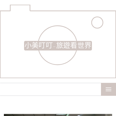
小美叮叮-旅遊看世界
TOG
NAV