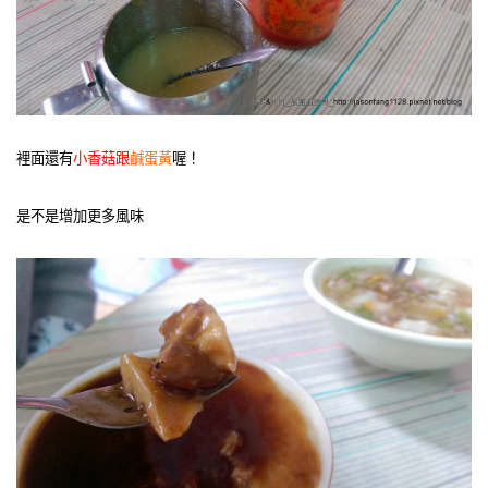
裡面還有
小香菇跟
鹹蛋黃
喔！
是不是增加更多風味