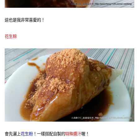
這也是我非常喜愛的！
花生粽
會先灑上
花生粉
！一樣搭配自製的
特殊醬汁
喔！