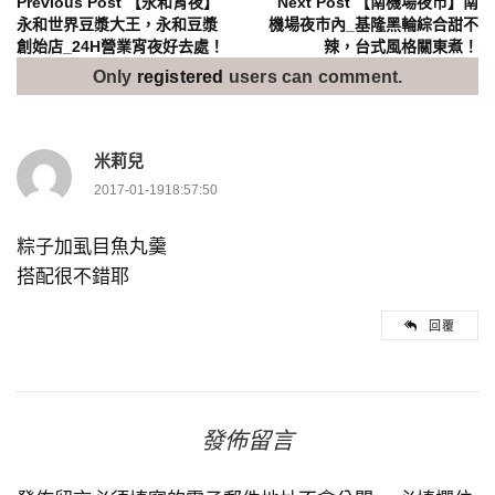
文
Previous Post
【永和宵夜】
Next Post
【南機場夜市】南
永和世界豆漿大王，永和豆漿
機場夜市內_基隆黑輪綜合甜不
創始店_24H營業宵夜好去處！
辣，台式風格關東煮！
章
Only
registered
users can comment.
導
覽
米莉兒
2017-01-1918:57:50
粽子加虱目魚丸羹
搭配很不錯耶
回覆
發佈留言