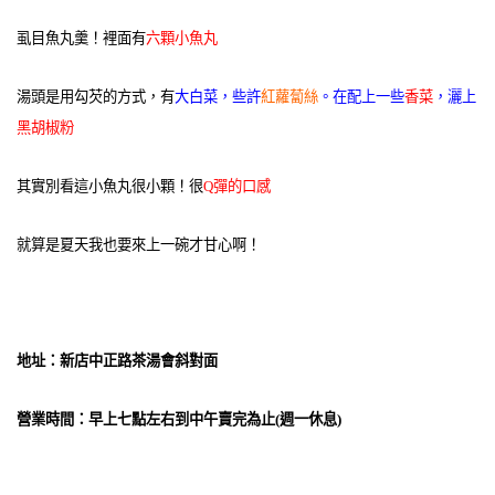
虱目魚丸羹！裡面有
六顆小魚丸
湯頭是用勾芡的方式，有
大白菜，些許
紅蘿蔔絲
。在配上一些
香菜
，灑上
黑胡椒粉
其實別看這小魚丸很小顆！很
Q彈的口感
就算是夏天我也要來上一碗才甘心啊！
地址：新店中正路茶湯會斜對面
營業時間：早上七點左右到中午賣完為止(週一休息)