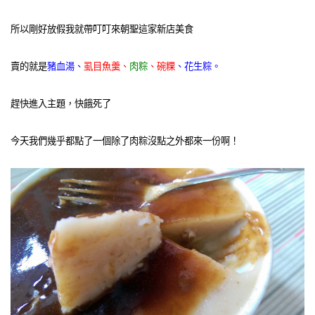
所以剛好放假我就帶叮叮來朝聖這家新店美食
賣的就是
豬血湯、
虱目魚羹、
肉粽
、碗粿
、花生粽。
趕快進入主題，快餓死了
今天我們幾乎都點了一個除了肉粽沒點之外都來一份啊！