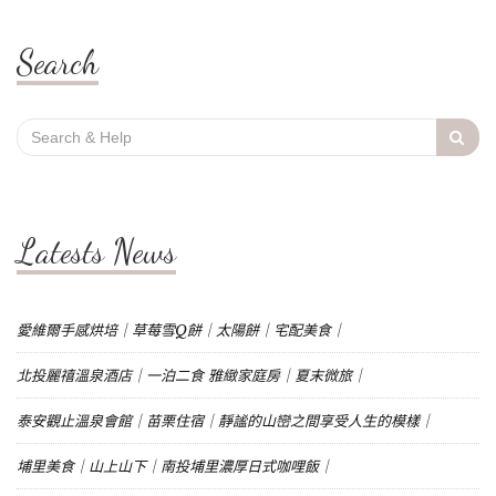
Search
Search
for:
Latests News
愛維爾手感烘培｜草莓雪Q餅｜太陽餅｜宅配美食｜
北投麗禧溫泉酒店｜一泊二食 雅緻家庭房｜夏末微旅｜
泰安觀止溫泉會館｜苗栗住宿｜靜謐的山巒之間享受人生的模樣｜
埔里美食｜山上山下｜南投埔里濃厚日式咖哩飯｜