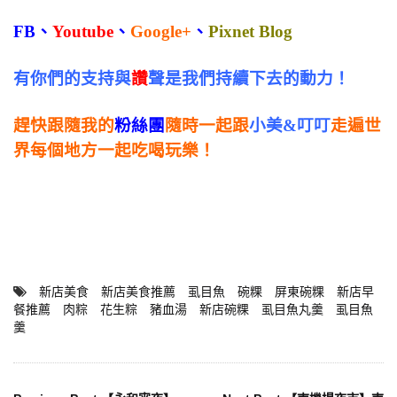
FB
、
Youtube
、
Google+
、
Pixnet Blog
有你們的支持與
讚
聲是我們持續下去的動力！
趕快跟隨我的
粉絲團
隨時一起跟
小美&叮叮
走遍世
界每個地方一起吃喝玩樂！
新店美食
新店美食推薦
虱目魚
碗粿
屏東碗粿
新店早
餐推薦
肉粽
花生粽
豬血湯
新店碗粿
虱目魚丸羹
虱目魚
羹