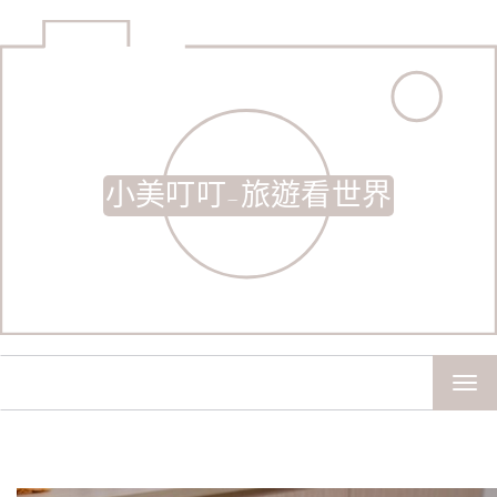
小美叮叮-旅遊看世界
TOG
NAV