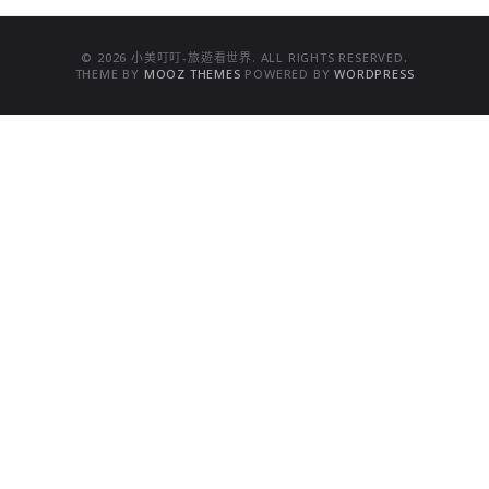
© 2026 小美叮叮-旅遊看世界. ALL RIGHTS RESERVED.
THEME BY
MOOZ THEMES
POWERED BY
WORDPRESS