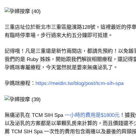
三重店址位於新北市三重區龍濱路128號，這裡最近的停
有臨時停車場，步行過來大約五分鐘即可抵達。
記得哦！凡是三重還是新竹兩間店，都請先預約！以免鎩
我們的是 Ruby 姊姊，開始跟我們解說相關療程，還記
孕媽咪專屬療程，今天當然就是要來無痛泌乳了。
孕媽咪療程：
https://meidin.tw/blog/post/tcm-sih-spa
無痛泌乳在 TCM SIH Spa
一小時的費用是$1800元
！據我
以及泌乳的方案都是以單顆乳房來計算的，而且價錢還不
薦 TCM SIH Spa 一次性的費用包含兩邊以及最後的肩頸按