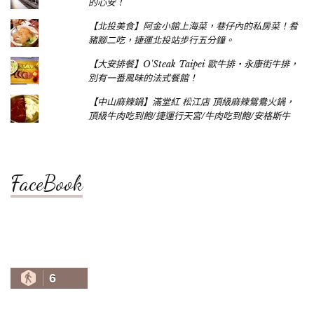
的心安！
【北投美食】阿金小館上海菜，巷仔內的私房菜！肴
豬腳二吃，捷運北投站步行五分鐘。
【大安排餐】O'Steak Taipei 歐牛排‧永康街牛排，
別有一番風味的法式餐館！
【中山麻辣鍋】滿堂紅 松江店 頂級麻辣鴛鴦火鍋，
頂級牛肉吃到飽/捷運行天宮/牛肉吃到飽/安格斯牛
FaceBook
6