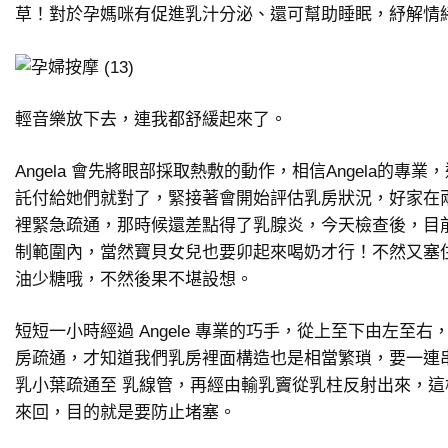
草！對於孕媽咪有促進乳汁分泌、還可幫助睡眠，紓解情
輕音樂放下去，連我都舒緩起來了。
Angela 會先將眼部採取熱敷的動作，相信Angela的專
託付給她們就對了，緊接著會開始評估乳房狀況，好家在
裡緊急疏通，那時候還差點得了乳腺炎，今天檢查後，目
制範圍內，當然寶貝女兒也要卯起來喝奶才行！不然又塞
油少糖哦，不然後果不堪設想。
短短一小時經過 Angele 專業的巧手，從上至下由左至
房疏通，才知道我們乳房裡面構造也是相當繁瑣，要一連
乳小葉疏通至
乳線管，再經由輸乳竇從乳柱反射出來，這
來回，目的就是要防止堵塞。