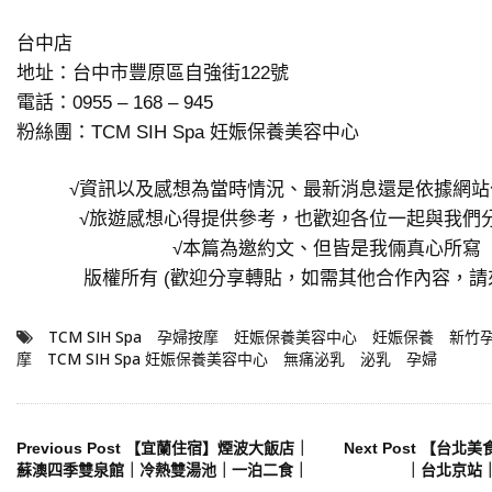
台中店
地址：台中市豐原區自強街122號
電話：0955 – 168 – 945
粉絲團：
TCM SIH Spa 妊娠保養美容中心
√資訊以及感想為當時情況、最新消息還是依據網站
√旅遊感想心得提供參考，也歡迎各位一起與我們
√本篇為邀約文、但皆是我倆真心所寫
版權所有 (歡迎分享轉貼，如需其他合作內容，請
TCM SIH Spa
孕婦按摩
妊娠保養美容中心
妊娠保養
新竹
摩
TCM SIH Spa 妊娠保養美容中心
無痛泌乳
泌乳
孕婦
文
Previous Post
【宜蘭住宿】煙波大飯店｜
Next Post
【台北美
蘇澳四季雙泉館｜冷熱雙湯池｜一泊二食｜
｜台北京站