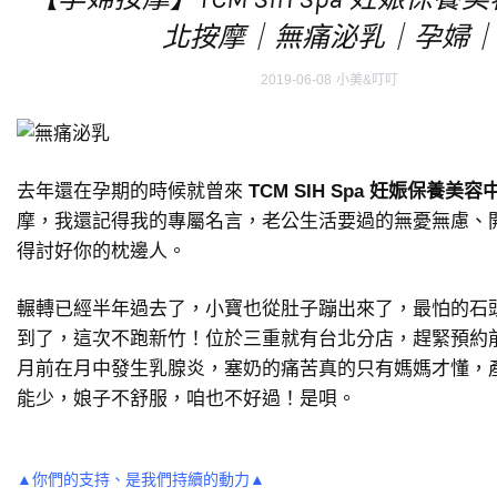
北按摩｜無痛泌乳｜孕婦
2019-06-08
小美&叮叮
去年還在孕期的時候就曾來
TCM SIH Spa 妊娠保養美
摩，我還記得我的專屬名言，老公生活要過的無憂無慮、
得討好你的枕邊人。
輾轉已經半年過去了，小寶也從肚子蹦出來了，最怕的石
到了，這次不跑新竹！位於三重就有台北分店，趕緊預約
月前在月中發生乳腺炎，塞奶的痛苦真的只有媽媽才懂，
能少，娘子不舒服，咱也不好過！是唄。
▲你們的支持、是我們持續的動力▲