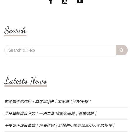
Search
Search
for:
Latests News
愛維爾手感烘培｜草莓雪Q餅｜太陽餅｜宅配美食｜
北投麗禧溫泉酒店｜一泊二食 雅緻家庭房｜夏末微旅｜
泰安觀止溫泉會館｜苗栗住宿｜靜謐的山巒之間享受人生的模樣｜