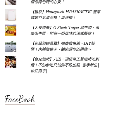
個保障也玩的心安！
【居家】Honeywell HPA710WTW 智慧
抗敏空氣清淨機｜清淨機｜
【大安排餐】O'Steak Taipei 歐牛排‧永
康街牛排，別有一番風味的法式餐館！
【宜蘭旅遊景點】鴨寮故事館‧DIY披
薩！來體驗鴨子、鵝追趕你的樂趣～
【台北燒烤】八田‧頂級帝王蟹燒烤吃到
飽！不怕你吃只怕你不敢加點│忠孝新生│
松江南京│
FaceBook