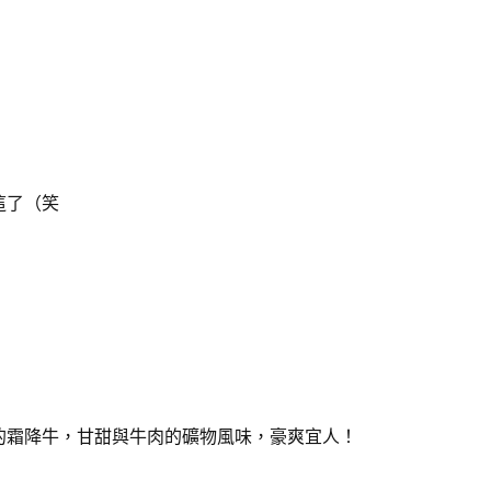
這了（笑
的霜降牛，甘甜與牛肉的礦物風味，豪爽宜人！