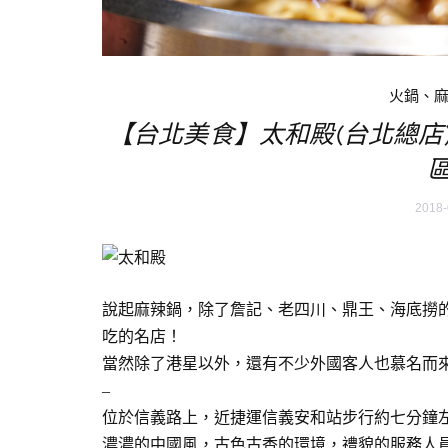
火鍋、
【台北美食】太和殿(台北總店
2018-
說起麻辣鍋，除了詹記、老四川、鼎王、海底撈
吃的名店！
當然除了港星以外，還有不少外國客人也慕名而
–
位於信義路上，近捷運信義安和站步行約七分鐘
濃濃的中國風，古色古香的環境，禮貌的服務人