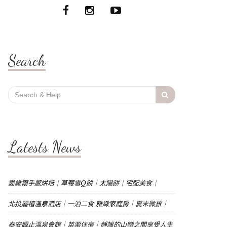
Search
Search
for:
Latests News
愛維爾手感烘培｜草莓雪Q餅｜太陽餅｜宅配美食｜
北投麗禧溫泉酒店｜一泊二食 雅緻家庭房｜夏末微旅｜
泰安觀止溫泉會館｜苗栗住宿｜靜謐的山巒之間享受人生