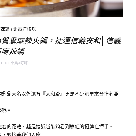
麻辣鍋
|
北市這樣吃
)鴛鴦麻辣火鍋，捷運信義安和│信義
區麻辣鍋
01-01
小美&叮叮
的鼎鼎大名以外還有『太和殿』更是不少港星來台指名要
來呢。
左右的距離，越是接近越能夠看到鮮紅的招牌在揮手。
員，緊接著我們入座