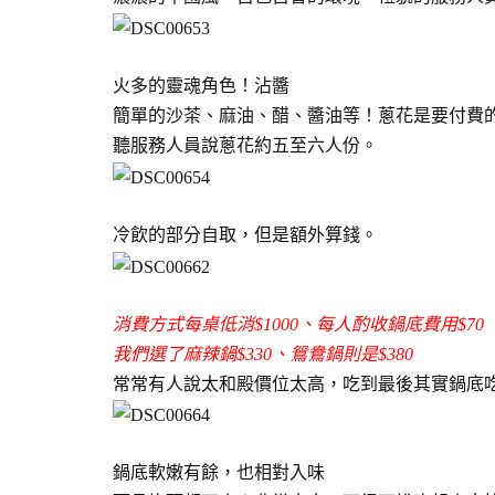
火多的靈魂角色！沾醬
簡單的沙茶、麻油、醋、醬油等！蔥花是要付費
聽服務人員說蔥花約五至六人份。
冷飲的部分自取，但是額外算錢。
消費方式每桌低消$1000、每人酌收鍋底費用$70
我們選了麻辣鍋$330、鴛鴦鍋則是$380
常常有人說太和殿價位太高，吃到最後其實鍋底
鍋底軟嫩有餘，也相對入味