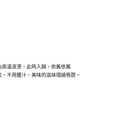
內高溫滾燙，此時入鍋，依舊依舊
口，不用醬汁，美味的滋味環繞唇腔。