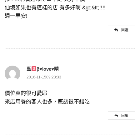
仙境如果也有這樣的店 有多好啊 &gt;&lt;!!!!
週一早安!
回覆
藍
β
♥
love
♥
晴
2016-11-1509:23:33
價位真的很可愛耶
來店用餐的客人也多，應該很不錯吃
回覆