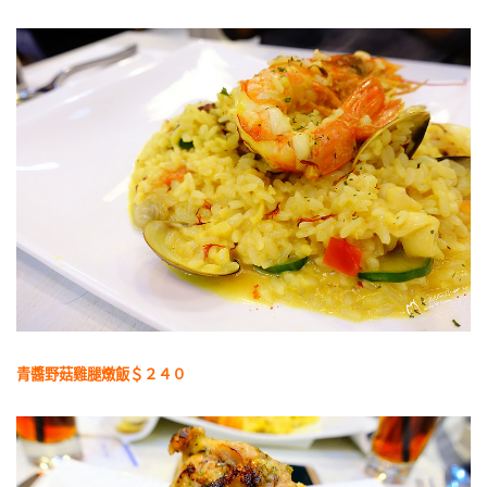
青醬野菇雞腿燉飯＄２４０