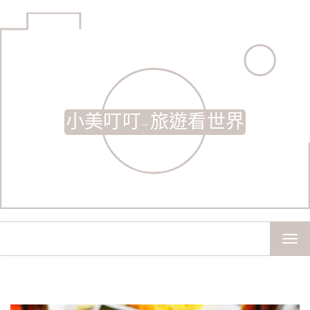
小美叮叮-旅遊看世界
TOG
NAV