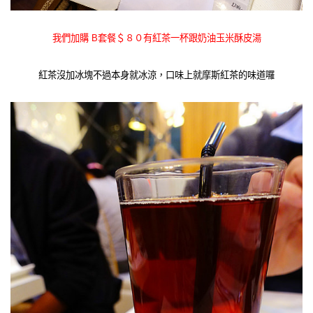
我們加購 B套餐＄８０有紅茶一杯跟奶油玉米酥皮湯
紅茶沒加冰塊不過本身就冰涼，口味上就摩斯紅茶的味道囉