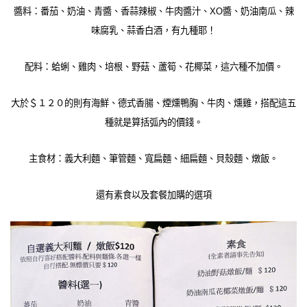
醬料：番茄、奶油、青醬、香蒜辣椒、牛肉醬汁、XO醬、奶油南瓜、辣
味腐乳、蒜香白酒，有九種耶！
配料：蛤蜊、雞肉、培根、野菇、蘆筍、花椰菜，這六種不加價。
大於＄１２０的則有海鮮、德式香腸、煙燻鴨胸、牛肉、燻雞，搭配這五
種就是算括弧內的價錢。
主食材：義大利麵、筆管麵、寬扁麵、細扁麵、貝殼麵、燉飯。
還有素食以及套餐加購的選項