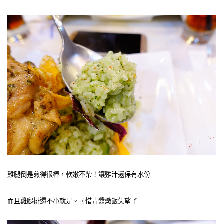
雞腿倒是煎得很棒，軟嫩不柴！讓雞汁還保有水份
而且雞腿排還不小就是。可惜青醬燉飯失望了