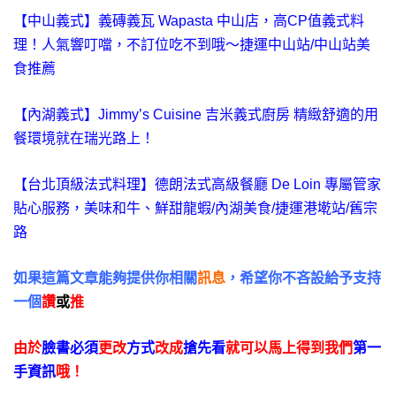
【中山義式】義磚義瓦 Wapasta 中山店，高CP值義式料
理！人氣響叮噹，不訂位吃不到哦～捷運中山站/中山站美
食推薦
【內湖義式】Jimmy’s Cuisine 吉米義式廚房 精緻舒適的用
餐環境就在瑞光路上！
【台北頂級法式料理】德朗法式高級餐廳 De Loin 專屬管家
貼心服務，美味和牛、鮮甜龍蝦/內湖美食/捷運港墘站/舊宗
路
如果這篇文章能夠提供你相關
訊息
，希望你不吝設給予支持
一個
讚
或
推
由於
臉書必須
更改
方式
改成
搶先看
就可以馬上得到我們
第一
手資訊
哦！