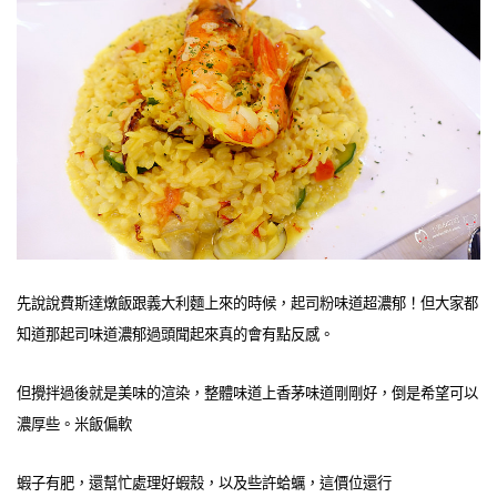
先說說費斯達燉飯跟義大利麵上來的時候，起司粉味道超濃郁！但大家都
知道那起司味道濃郁過頭聞起來真的會有點反感。
但攪拌過後就是美味的渲染，整體味道上香茅味道剛剛好，倒是希望可以
濃厚些。米飯偏軟
蝦子有肥，還幫忙處理好蝦殼，以及些許蛤蠣，這價位還行