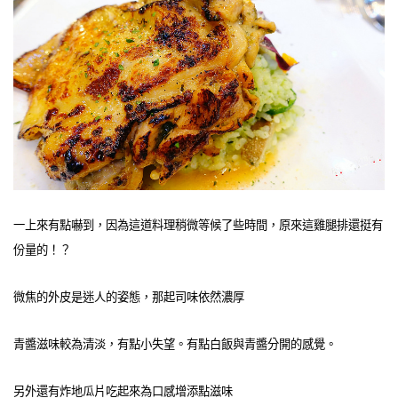
一上來有點嚇到，因為這道料理稍微等候了些時間，原來這雞腿排還挺有
份量的！？
微焦的外皮是迷人的姿態，那起司味依然濃厚
青醬滋味較為清淡，有點小失望。有點白飯與青醬分開的感覺。
另外還有炸地瓜片吃起來為口感增添點滋味