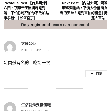
文
Previous Post
【台北燒烤】
Next Post
【內湖火鍋】鍋饕
八田‧頂級帝王蟹燒烤吃到
精緻涮涮鍋，平價大份量肉食
飽！不怕你吃只怕你不敢加點│
者的天堂！吃到害怕的概念│捷
章
忠孝新生│松江南京│
運大直站│
導
Only
registered
users can comment.
覽
太陽公公
2016-11-1319:19:15
這間蠻有名的，吃過一次
回覆
生活就是要慢慢吃