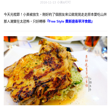
2016-11-13
小美&叮叮
今天光棍節！小美被放生，剛好約了個朋友來公館晃晃走走原本要吃山丼
那人潮實在太恐怖，只好轉移
『Free Style 費斯達香草洋食館』