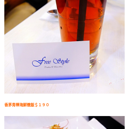
香茅青檸海鮮燉飯＄１９０