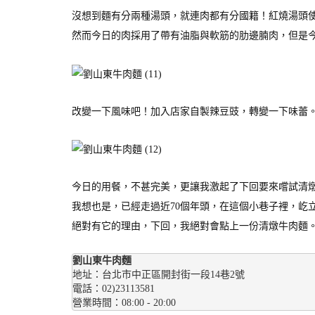
沒想到麵有分兩種湯頭，就連肉都有分國籍！紅燒湯頭
然而今日的肉採用了帶有油脂與軟筋的肋邊腩肉，但是
改變一下風味吧！加入店家自製辣豆豉，轉變一下味蕾
今日的用餐，不甚完美，更讓我激起了下回要來嚐試清
我想也是，已經走過近70個年頭，在這個小巷子裡，屹
絕對有它的理由，下回，我絕對會點上一份清燉牛肉麵
劉山東牛肉麵
地址：台北市中正區開封街一段14巷2號
電話：02)23113581
營業時間：08:00 - 20:00