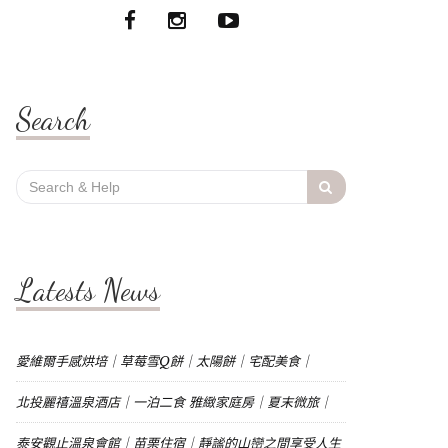
Search
Search
for:
Latests News
愛維爾手感烘培｜草莓雪Q餅｜太陽餅｜宅配美食｜
北投麗禧溫泉酒店｜一泊二食 雅緻家庭房｜夏末微旅｜
泰安觀止溫泉會館｜苗栗住宿｜靜謐的山巒之間享受人生