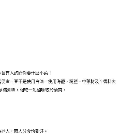
方會有人詢問你要什麼小菜！
當便宜，豆干是使用白滷，使用海鹽、精鹽、中藥材及辛香料去
是滿涮嘴，相較一般滷味較於清爽。
為迷人，兩人分食恰到好。