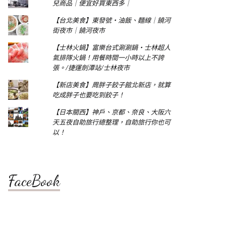
兒商品｜便宜好買東西多｜
【台北美食】東發號‧油飯、麵線｜饒河
街夜市｜饒河夜市
【士林火鍋】富樂台式涮涮鍋‧士林超人
氣排隊火鍋！用餐時間一小時以上不誇
張。/捷運劍潭站/士林夜市
【新店美食】周胖子餃子館北新店，就算
吃成胖子也要吃到餃子！
【日本關西】神戶、京都、奈良、大阪六
天五夜自助旅行總整理，自助旅行你也可
以！
FaceBook