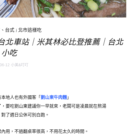
市、台式
|
北市這樣吃
台北車站｜米其林必比登推薦｜台北
小吃
06-12
小美&叮叮
有本地人也有外國客「
劉山東牛肉麵
」
榜了，要吃劉山東建議你一早就來，老闆可是凌晨就在熬湯
！對了週日公休可別白跑。
候內用，不過翻桌率很高，不用花太久的時間。