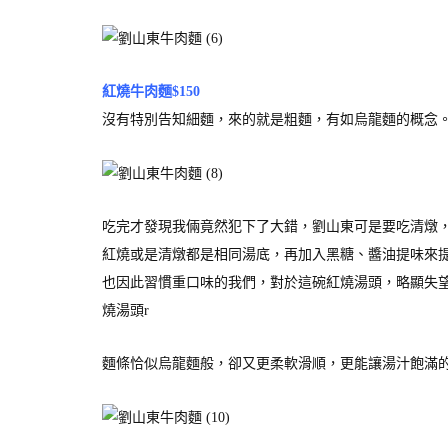
紅燒牛肉麵$150
沒有特別告知細麵，來的就是粗麵，有如烏龍麵的概念
吃完才發現我倆竟然犯下了大錯，劉山東可是要吃清燉，
紅燒或是清燉都是相同湯底，再加入黑糖、醬油提味來
也因此習慣重口味的我們，對於這碗紅燒湯頭，略顯失
燒湯頭r
麵條恰似烏龍麵般，卻又更柔軟滑順，更能讓湯汁飽滿