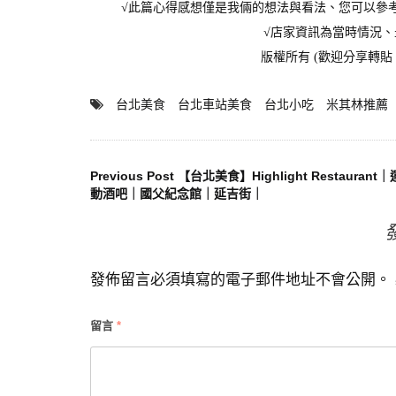
√此篇心得感想僅是我倆的想法與看法、您可以參
√店家資訊為當時情況
版權所有 (歡迎分享轉
台北美食
台北車站美食
台北小吃
米其林推薦
文
Previous Post
【台北美食】Highlight Restaurant｜
動酒吧｜國父紀念館｜延吉街｜
章
導
發佈留言必須填寫的電子郵件地址不會公開。
覽
留言
*