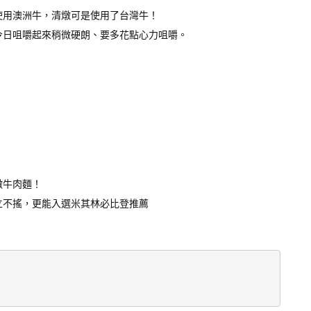
使用澳洲牛，清燉可是使用了台灣牛！
今日咀嚼起來稍微硬朗、要多花點心力咀嚼。
。
燉牛肉麵！
立不搖，更能入選米其林必比登推薦
。