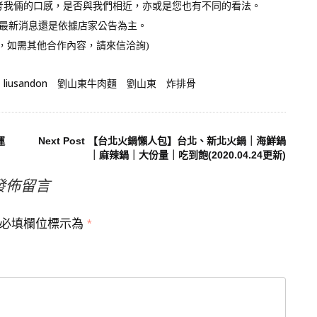
考我倆的口感，是否與我們相近，亦或是您也有不同的看法。
、最新消息還是依據店家公告為主。
貼，如需其他合作內容，請來信洽詢)
liusandon
劉山東牛肉麵
劉山東
炸排骨
運
Next Post
【台北火鍋懶人包】台北、新北火鍋｜海鮮鍋
｜麻辣鍋｜大份量｜吃到飽(2020.04.24更新)
發佈留言
必填欄位標示為
*