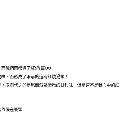
。
而我們兩都選了紅燒(幫QQ
提味，而形成了眼前的這碗紅燒湯頭！
望，取而代之的是尾韻藏著清燉的甘甜味，但是這不是我心中的紅
的依偎在裏頭。