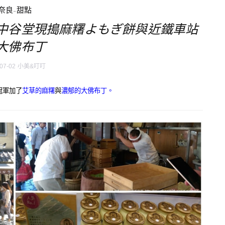
奈良-甜點
中谷堂現搗麻糬よもぎ餅與近鐵車站
大佛布丁
07-02
小美&叮叮
冠軍加了
艾草的麻糬
與
濃郁的大佛布丁。