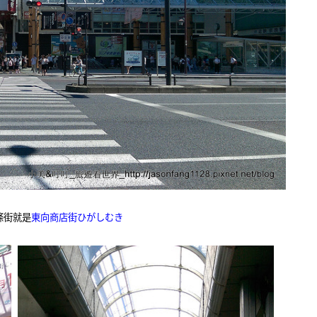
條街就是
東向商店街ひがしむき