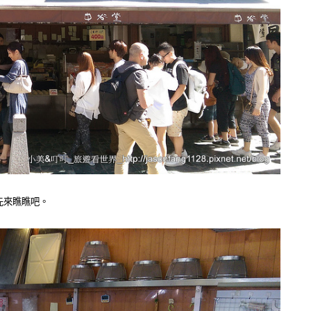
先來瞧瞧吧。