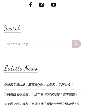
Search
Search
for:
Latests News
愛維爾手感烘培｜草莓雪Q餅｜太陽餅｜宅配美食｜
北投麗禧溫泉酒店｜一泊二食 雅緻家庭房｜夏末微旅｜
泰安觀止溫泉會館｜苗栗住宿｜靜謐的山巒之間享受人生