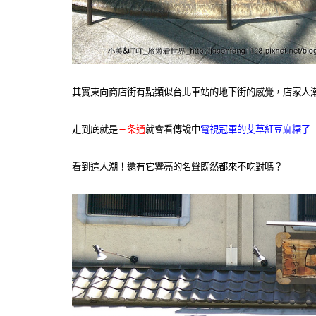
其實東向商店街有點類似台北車站的地下街的感覺，店家人
走到底就是
三条通
就會看傳說中
電視冠軍的艾草紅豆麻糬了
看到這人潮！還有它響亮的名聲既然都來不吃對嗎？