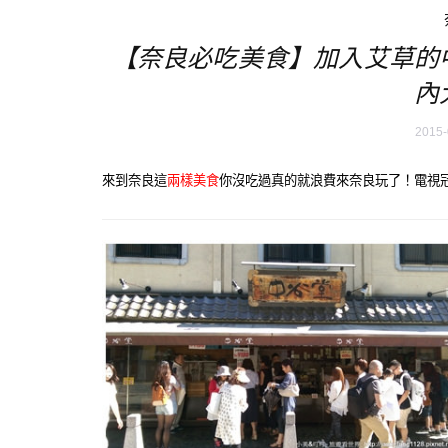
【奈良必吃美食】加入艾草的
內
2015-
來到奈良這
兩樣美食
你沒吃過真的就浪費來奈良玩了！電視