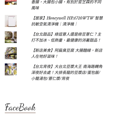
香腸，大腸包小腸，有別於官芝霖的不同
風味
【居家】Honeywell HPA710WTW 智慧
抗敏空氣清淨機｜清淨機｜
【台北甜品】綠逗薏人還是綠豆薏仁？主
打不加冰、低熱量、最健康的消暑甜品！
【新店美食】阿扁臭豆腐 大腸麵線，新店
人在地好滋味！
【台北宵夜】大台北豆漿大王 南海路轉角
深夜好去處！大排長龍的豆漿店/蛋包飯/
小籠湯包/薏仁漿/宵夜
FaceBook