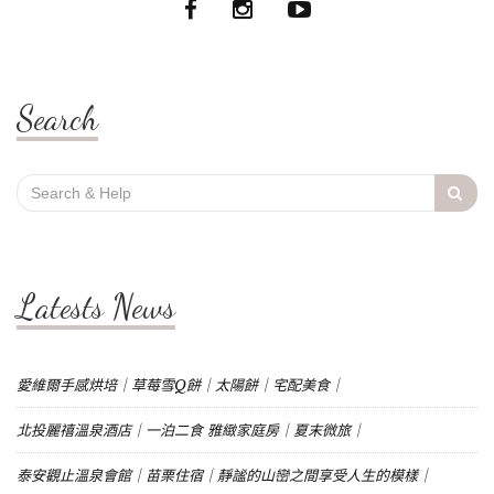
Search
Search
for:
Latests News
愛維爾手感烘培｜草莓雪Q餅｜太陽餅｜宅配美食｜
北投麗禧溫泉酒店｜一泊二食 雅緻家庭房｜夏末微旅｜
泰安觀止溫泉會館｜苗栗住宿｜靜謐的山巒之間享受人生的模樣｜