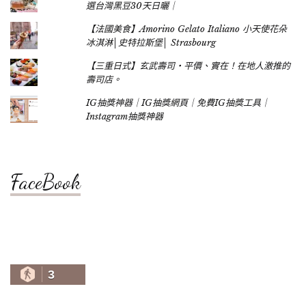
選台灣黑豆30天日曬｜
【法國美食】Amorino Gelato Italiano 小天使花朵
冰淇淋│史特拉斯堡│ Strasbourg
【三重日式】玄武壽司‧平價、實在！在地人激推的
壽司店。
IG抽獎神器｜IG抽獎網頁｜免費IG抽獎工具｜
Instagram抽獎神器
FaceBook
3