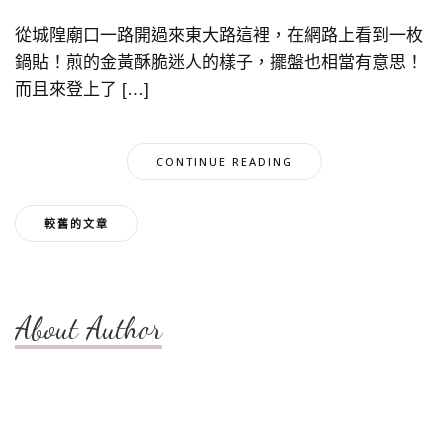
從城隍廟口一路開過來東大路這裡，在網路上看到一枚
鍋貼！煎的金黃酥脆迷人的樣子，擺盤也相當有意思！
而且來登上了 […]
CONTINUE READING
文
較舊的文章
章
導
About Author
覽