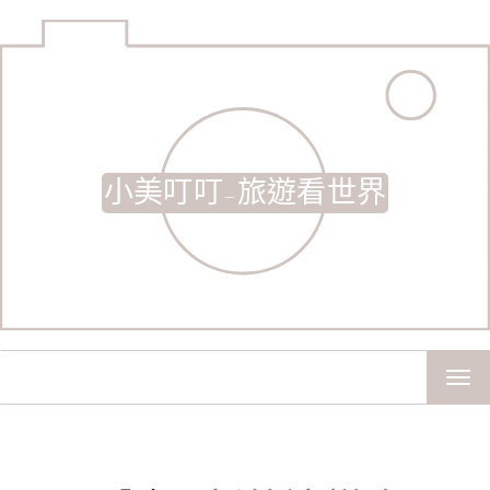
小美叮叮-旅遊看世界
TOG
NAV