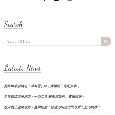
Search
Search
for:
Latests News
愛維爾手感烘培｜草莓雪Q餅｜太陽餅｜宅配美食｜
北投麗禧溫泉酒店｜一泊二食 雅緻家庭房｜夏末微旅｜
泰安觀止溫泉會館｜苗栗住宿｜靜謐的山巒之間享受人生的模樣｜