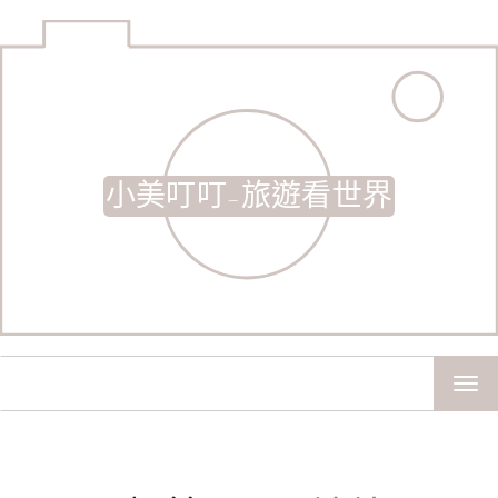
小美叮叮-旅遊看世界
TOG
NAV