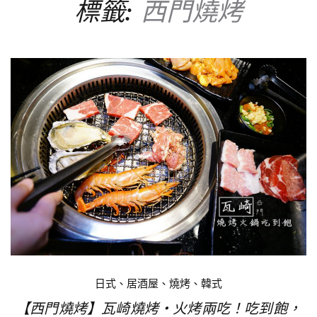
標籤:
西門燒烤
日式、居酒屋、燒烤、韓式
【西門燒烤】瓦崎燒烤‧火烤兩吃！吃到飽，