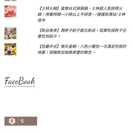
【士林火鍋】富樂台式涮涮鍋‧士林超人氣排隊火
鍋！用餐時間一小時以上不誇張。/捷運劍潭站/士林
夜市
【新店美食】周胖子餃子館北新店，就算吃成胖子也
要吃到餃子！
【信義中式】樂天皇朝‧八色小籠包一次滿足你我的
味蕾！號稱新加坡鼎泰豐的概念。
FaceBook
5