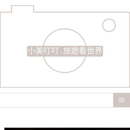
小美叮叮-旅遊看世界
TOG
NAV