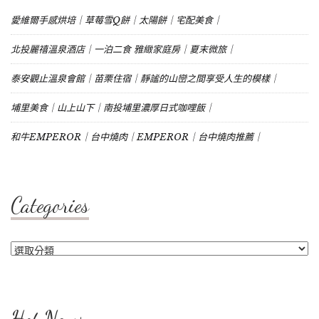
愛維爾手感烘培｜草莓雪Q餅｜太陽餅｜宅配美食｜
北投麗禧溫泉酒店｜一泊二食 雅緻家庭房｜夏末微旅｜
泰安觀止溫泉會館｜苗栗住宿｜靜謐的山巒之間享受人生的模樣｜
埔里美食｜山上山下｜南投埔里濃厚日式咖哩飯｜
和牛EMPEROR｜台中燒肉｜EMPEROR｜台中燒肉推薦｜
Categories
Categories