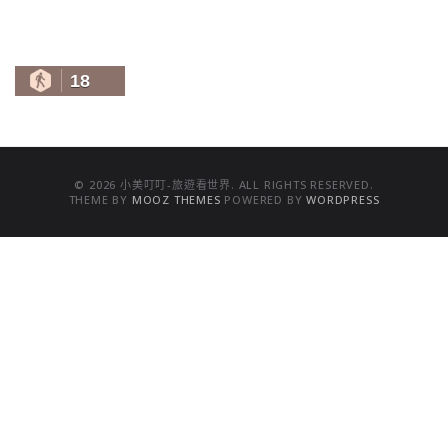
18
© 2026 小美叮叮-旅遊看世界. ALL RIGHTS RESERVED.
THEME BY
MOOZ THEMES
POWERED BY
WORDPRESS