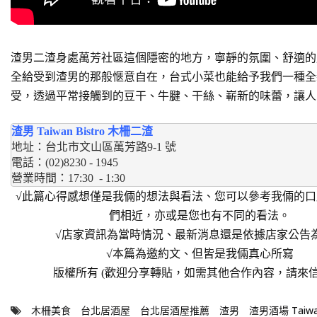
渣男二渣身處萬芳社區這個隱密的地方，寧靜的氛圍、舒適的
全給受到渣男的那般愜意自在，台式小菜也能給予我們一種全
受，透過平常接觸到的豆干、牛腱、干絲、嶄新的味蕾，讓人
渣男 Taiwan Bistro 木柵二渣
地址：台北市文山區萬芳路9-1 號
電話：(02)8230 - 1945
營業時間：17:30  - 1:30
√此篇心得感想僅是我倆的想法與看法、您可以參考我倆的口
們相近，亦或是您也有不同的看法。
√店家資訊為當時情況、最新消息還是依據店家公告
√本篇為邀約文、但皆是我倆真心所寫
版權所有 (歡迎分享轉貼，如需其他合作內容，請來信
木柵美食
台北居酒屋
台北居酒屋推薦
渣男
渣男酒場 Taiwan