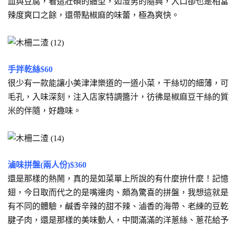
血與豆腐，看這壯碩的體型，如渣男的隨興，入口卻也是相當
辣度爽口之餘，還帶點椒麻的味蕾，極為爽快。
手拌乾絲$60
很少有一款能讓小美津津樂道的一道小菜，干絲切的細薄，可
毛孔，入味深刻，注入店家特調醬汁，彷彿是椒麻豆干絲的質
米的伴隨，好趣味。
滷味拼盤(兩人份)$360
還是那樣的熱鬧，真的是如菜單上所說的有什麼拚什麼！記憶
翅，今日取而代之的是嘴邊肉、頗為驚喜的拼盤，我想這就是
有不同的體驗，鹹香辛辣的甜不辣、滷香的海帶、老練的豆乾
腱子肉，還是那樣的美味動人，中間滿滿的洋蔥絲、蔥花給予