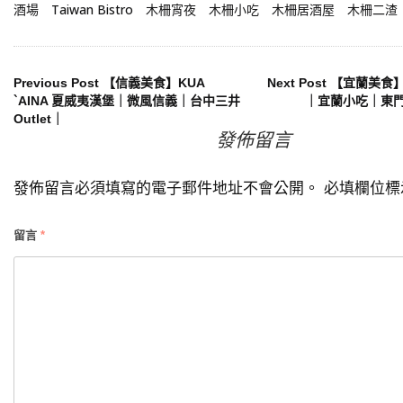
酒場
Taiwan Bistro
木柵宵夜
木柵小吃
木柵居酒屋
木柵二渣
文
Previous Post
【信義美食】KUA
Next Post
【宜蘭美食
`AINA 夏威夷漢堡｜微風信義｜台中三井
｜宜蘭小吃｜東
Outlet｜
章
發佈留言
導
發佈留言必須填寫的電子郵件地址不會公開。
必填欄位
覽
留言
*