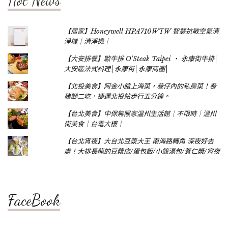
Hot News
【居家】Honeywell HPA710WTW 智慧抗敏空氣清
淨機｜清淨機｜
【大安排餐】歐牛排 O'Steak Taipei ‧ 永康街牛排│
大安區法式料理│永康街│永康商圈│
【北投美食】阿金小館上海菜，巷仔內的私房菜！肴
豬腳二吃，捷運北投站步行五分鐘。
【台北美食】中保無限家溫州生活館｜不限時｜溫州
街美食｜台電大樓｜
【台北宵夜】大台北豆漿大王 南海路轉角 深夜好去
處！大排長龍的豆漿店/蛋包飯/小籠湯包/薏仁漿/宵夜
FaceBook