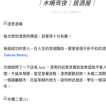
｜木柵宵夜｜居酒屋｜
2018-12-24
小美&叮叮
每次想到渣男的標語，就覺得十分有趣。
每個成功的男人，在人生的某個階段，都曾是個不折不扣的渣
Taiwan Bistro
』
也順道問了一下店長 Jack ，渣男的初衷其實就是希望給予客
間，不論多頹廢、甚至穿著拖鞋，渣男都歡迎妳！木柵二渣開
一個遠離都市、社區寧靜的地方，提供附近居民、學生一個深
所。