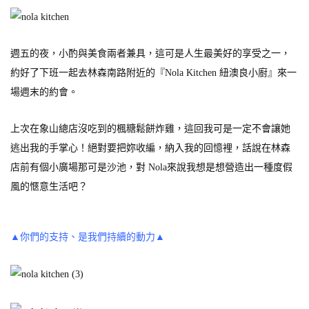
週五的夜，小酌與美食兩者兼具，這可是人生最美好的享受之一，
約好了下班一起去林森南路附近的『Nola Kitchen 紐澳良小廚』來一
場週末的約會。
上次在象山總店沒吃到的楓糖鬆餅炸雞，這回我可是一定不會讓她
逃出我的手掌心！絕對要把妳收編，納入我的回憶裡，話說在林森
店前有個小廣場那可是沙池，對 Nola來說我想是想營造出一種度假
風的愜意生活吧？
▲你們的支持、是我們持續的動力▲