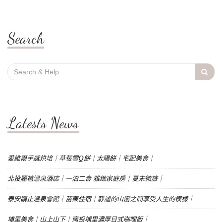
Search
Search
for:
Latests News
愛維爾手感烘培｜草莓雪Q餅｜太陽餅｜宅配美食｜
北投麗禧溫泉酒店｜一泊二食 雅緻家庭房｜夏末微旅｜
泰安觀止溫泉會館｜苗栗住宿｜靜謐的山巒之間享受人生的模樣｜
埔里美食｜山上山下｜南投埔里濃厚日式咖哩飯｜