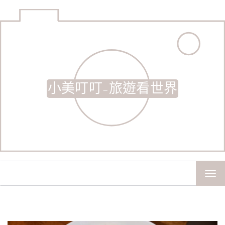
小美叮叮-旅遊看世界
TOG
NAV