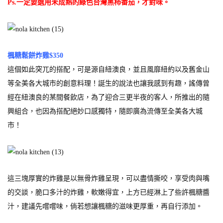
Ps.一定要選用未成熟的綠色台灣黑柿番茄，才對味。
楓糖鬆餅炸雞$350
這個如此突兀的搭配，可是源自紐澳良，並且風靡紐約以及舊金山
等全美各大城市的創意料理！誕生的說法也讓我感到有趣，謠傳曾
經在紐澳良的某間餐飲店，為了迎合三更半夜的客人，所推出的隨
興組合，也因為搭配絕妙口感獨特，隨即廣為流傳至全美各大城
市！
這三塊厚實的炸雞是以無骨炸雞呈現，可以盡情撕咬，享受肉與嘴
的交談，脆口多汁的炸雞，軟嫩得宜，上方已經淋上了些許楓糖醬
汁，建議先嚐嚐味，倘若想讓楓糖的滋味更厚重，再自行添加。