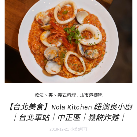
歐法、美、義式料理
|
北市這樣吃
【台北美食】Nola Kitchen 紐澳良小廚
｜台北車站｜中正區｜鬆餅炸雞｜
2018-12-21
小美&叮叮