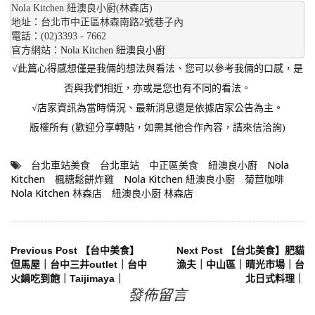
Nola Kitchen 紐澳良小廚(林森店)

地址：台北市中正區林森南路2號巷子內

電話：(02)3393 - 7662

官方網站：
Nola Kitchen 紐澳良小廚
√此篇心得感想僅是我倆的想法與看法、您可以參考我倆的口感，是
否與我們相近，亦或是您也有不同的看法。
√店家資訊為當時情況、最新消息還是依據店家公告為主。
版權所有 (歡迎分享轉貼，如需其他合作內容，請來信洽詢)
台北車站美食
台北車站
中正區美食
紐澳良小廚
Nola
Kitchen
楓糖鬆餅炸雞
Nola Kitchen 紐澳良小廚
菊苣咖啡
Nola Kitchen 林森店
紐澳良小廚 林森店
文
Previous Post
【台中美食】
Next Post
【台北美食】肥貓
但馬屋｜台中三井outlet｜台中
漁夫｜中山區｜晴光市場｜台
火鍋吃到飽｜Taijimaya｜
北日式料理｜
章
發佈留言