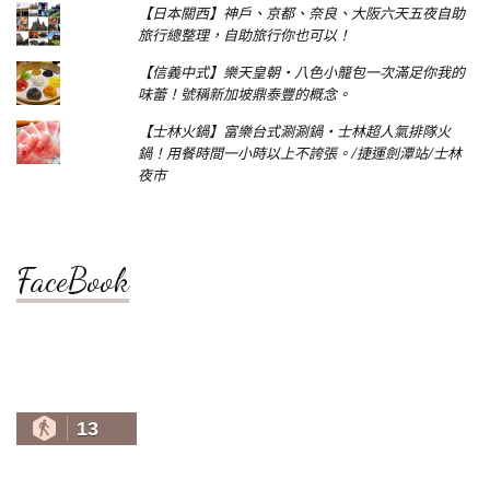
【日本關西】神戶、京都、奈良、大阪六天五夜自助
旅行總整理，自助旅行你也可以！
【信義中式】樂天皇朝‧八色小籠包一次滿足你我的
味蕾！號稱新加坡鼎泰豐的概念。
【士林火鍋】富樂台式涮涮鍋‧士林超人氣排隊火
鍋！用餐時間一小時以上不誇張。/捷運劍潭站/士林
夜市
FaceBook
13