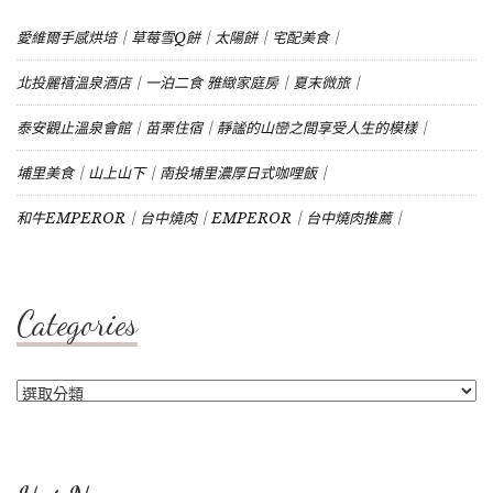
愛維爾手感烘培｜草莓雪Q餅｜太陽餅｜宅配美食｜
北投麗禧溫泉酒店｜一泊二食 雅緻家庭房｜夏末微旅｜
泰安觀止溫泉會館｜苗栗住宿｜靜謐的山巒之間享受人生的模樣｜
埔里美食｜山上山下｜南投埔里濃厚日式咖哩飯｜
和牛EMPEROR｜台中燒肉｜EMPEROR｜台中燒肉推薦｜
Categories
Categories