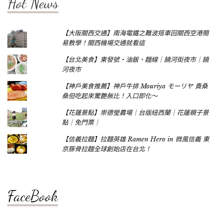
Hot News
【大阪關西交通】南海電鐵之難波搭車回關西空港簡
易教學！關西機場交通就看這
【台北美食】東發號‧油飯、麵線｜饒河街夜市｜饒
河夜市
【神戶美食推薦】神戶牛排 Mouriya モーリヤ 貴桑
桑但吃起來驚艷無比！入口即化～
【花蓮景點】崇德瑩農場｜台版紐西蘭｜花蓮親子景
點｜免門票｜
【信義拉麵】拉麵英雄 Ramen Hero in 微風信義 東
京豚骨拉麵全球創始店在台北！
FaceBook