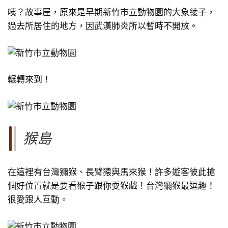
咦？故事屋，原來是早期新竹市立動物園的大象綾子，
過去所居住的地方，因武漢肺炎所以暫時不開放。
輾轉來到！
猴島
在這裡有台灣獼猴、長臂猿與馬來猴！許多遊客彼此搶
個好位置就是要看猴子跟你耍猴戲！台灣獼猴最逗趣！
很愛跟人互動。