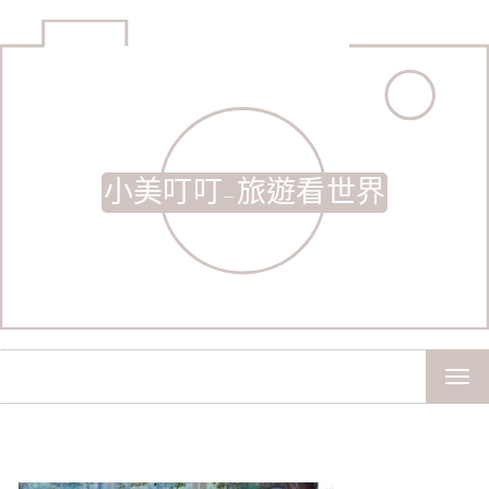
小美叮叮-旅遊看世界
TOG
NAV