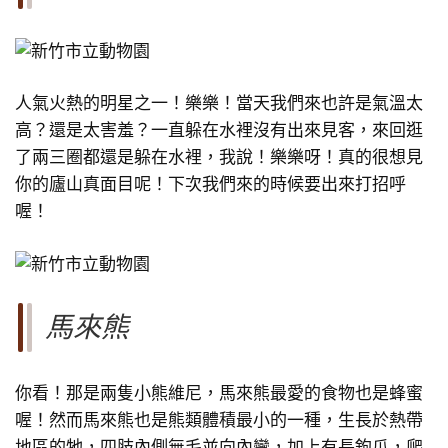
人氣火熱的明星之一！樂樂！當天我們來也許是氣溫太
高？還是太害羞？一直躲在水裡沒有出來見客，來回逛
了兩三圈都還是躲在水裡，我說！樂樂呀！真的很想見
你的廬山真面目呢！下次我們來的時候要出來打招呼
喔！
馬來熊
你看！那是兩隻小熊維尼，馬來熊最愛的食物也是蜂蜜
喔！然而馬來熊也是熊類體積最小的一種，生長於熱帶
地區的牠，四肢內側無毛並向內彎，加上有長鉤爪，爬