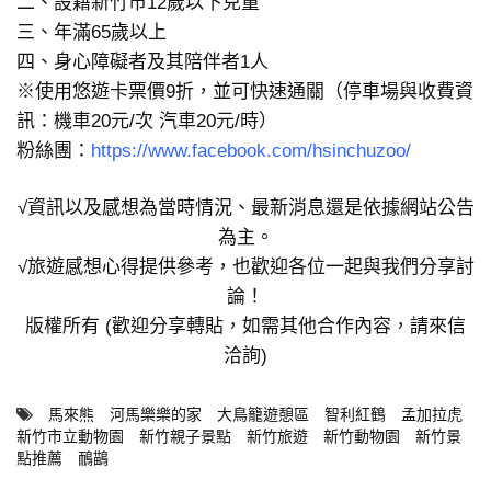
二、設籍新竹市12歲以下兒童
三、年滿65歲以上
四、身心障礙者及其陪伴者1人
※使用悠遊卡票價9折，並可快速通關（停車場與收費資
訊：機車20元/次 汽車20元/時）
粉絲團：
https://www.facebook.com/hsinchuzoo/
√資訊以及感想為當時情況、最新消息還是依據網站公告
為主。
√旅遊感想心得提供參考，也歡迎各位一起與我們分享討
論！
版權所有 (歡迎分享轉貼，如需其他合作內容，請來信
洽詢)
馬來熊
河馬樂樂的家
大鳥籠遊憩區
智利紅鶴
孟加拉虎
新竹市立動物園
新竹親子景點
新竹旅遊
新竹動物園
新竹景
點推薦
鴯鶓