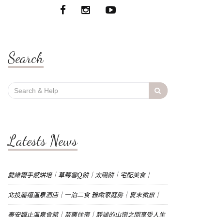
Search
Search
for:
Latests News
愛維爾手感烘培｜草莓雪Q餅｜太陽餅｜宅配美食｜
北投麗禧溫泉酒店｜一泊二食 雅緻家庭房｜夏末微旅｜
泰安觀止溫泉會館｜苗栗住宿｜靜謐的山巒之間享受人生