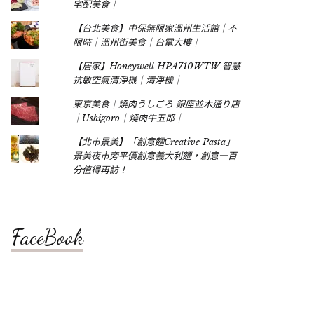
宅配美食｜
【台北美食】中保無限家溫州生活館｜不
限時｜溫州街美食｜台電大樓｜
【居家】Honeywell HPA710WTW 智慧
抗敏空氣清淨機｜清淨機｜
東京美食｜燒肉うしごろ 銀座並木通り店
｜Ushigoro｜燒肉牛五郎｜
【北市景美】「創意麵Creative Pasta」
景美夜市旁平價創意義大利麵，創意一百
分值得再訪！
FaceBook