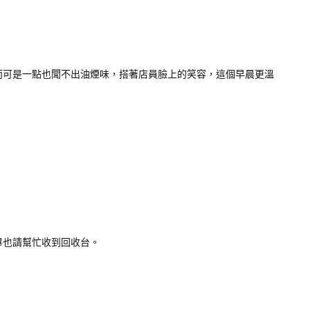
而可是一點也聞不出油煙味，搭著店員臉上的笑容，這個早晨更溫
畢也請幫忙收到回收台。