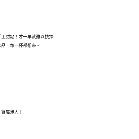
手工甜點！才一早就難以抉擇
飲品，每一杯都想來。
，實屬迷人！