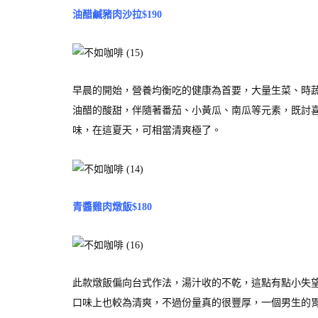
油醋鹹豬肉沙拉$190
早晨的開始，營養均衡吃的健康為首要，大量生菜、時
油醋的酸甜，伴隨著番茄、小黃瓜、南瓜等元素，既討
味，在這夏天，可相當清爽極了。
青醬雞肉燉飯$180
此款燉飯偏向台式作法，湯汁收的不乾，這點有點小失
口味上也較為清爽，不過份量真的很豐厚，一個男生的