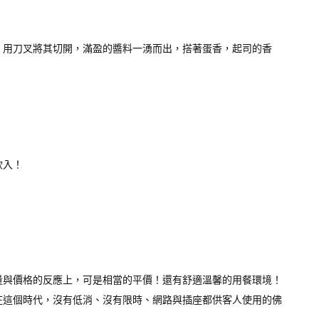
！用刀叉將其切開，滿盈的醬料一湧而出，搭著蛋香，起司的香
飲入！
量與價格的反應上，可是相當的平價！還有舒適溫馨的用餐環境！
在這個時代，沒有低消、沒有限時、網路與插座都供客人使用的佛