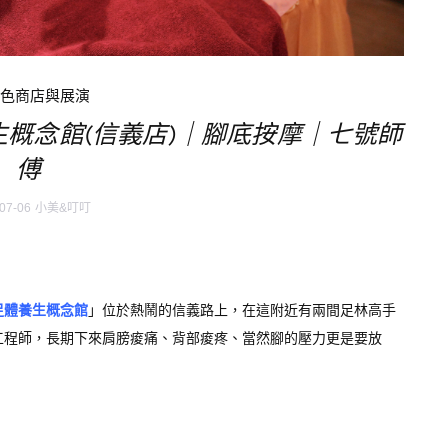
特色商店與展演
概念館(信義店)｜腳底按摩｜七號師
傅
07-06
小美&叮叮
足體養生概念館
」位於熱鬧的信義路上，在這附近有兩間足林高手
工程師，長期下來肩膀痠痛、背部痠疼、當然腳的壓力更是要放