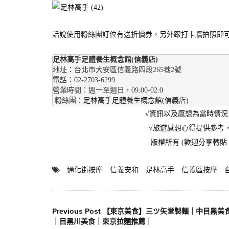
話說使用粉絲團訂位有送折價券，另外跟打卡牆拍照即
足林高手足體養生概念館(信義店)
地址：台北市大安區信義路四段265巷2號

電話：02-2703-6299

營業時間：週一至週日，09:00-02:0

 粉絲團：
足林高手足體養生概念館(信義店)
√資訊以及感想為當時情
√旅遊感想心得提供參考
版權所有 (歡迎分享轉
通化街按摩
信義安和
足林高手
信義區按摩
文
Previous Post
【東京美食】三ツ矢堂製麺｜中目黑美
｜目黑川美食｜東京拉麵推薦｜