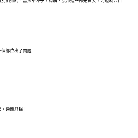
特別加強的，當然不外乎！肩膀、腰部這些都是首要！力道就靠自
一個部位出了問題。
澡，通體舒暢！