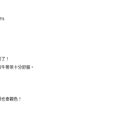
PA
輕了！
著牛蒡茶十分舒服。
傅也會觀色！