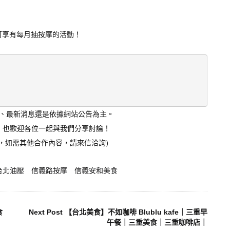
可享有每月抽按摩的活動！
況、最新消息還是依據網站公告為主。
，也歡迎各位一起與我們分享討論！
貼，如需其他合作內容，請來信洽詢)
台北油壓
信義路按摩
信義安和美食
食
Next Post
【台北美食】不如咖啡 Blublu kafe｜三重早
午餐｜三重美食｜三重咖啡店｜