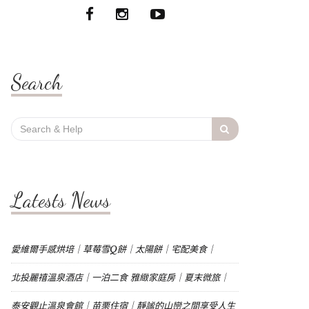
Search
Search
for:
Latests News
愛維爾手感烘培｜草莓雪Q餅｜太陽餅｜宅配美食｜
北投麗禧溫泉酒店｜一泊二食 雅緻家庭房｜夏末微旅｜
泰安觀止溫泉會館｜苗栗住宿｜靜謐的山巒之間享受人生