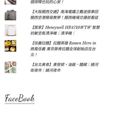
個保障也玩的心安！
【大阪關西交通】南海電鐵之難波搭車回
關西空港簡易教學！關西機場交通就看這
【居家】Honeywell HPA710WTW 智慧
抗敏空氣清淨機｜清淨機｜
【信義拉麵】拉麵英雄 Ramen Hero in
微風信義 東京豚骨拉麵全球創始店在台
北！
【台北美食】東發號‧油飯、麵線｜饒河
街夜市｜饒河夜市
FaceBook