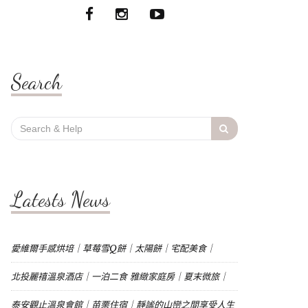
Search
Search
for:
Latests News
愛維爾手感烘培｜草莓雪Q餅｜太陽餅｜宅配美食｜
北投麗禧溫泉酒店｜一泊二食 雅緻家庭房｜夏末微旅｜
泰安觀止溫泉會館｜苗栗住宿｜靜謐的山巒之間享受人生