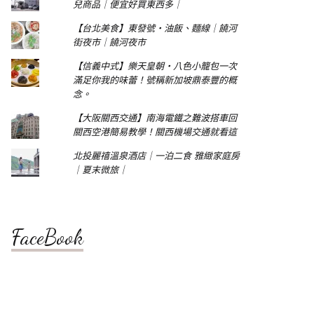
兒商品｜便宜好買東西多｜
【台北美食】東發號‧油飯、麵線｜饒河
街夜市｜饒河夜市
【信義中式】樂天皇朝‧八色小籠包一次
滿足你我的味蕾！號稱新加坡鼎泰豐的概
念。
【大阪關西交通】南海電鐵之難波搭車回
關西空港簡易教學！關西機場交通就看這
北投麗禧溫泉酒店｜一泊二食 雅緻家庭房
｜夏末微旅｜
FaceBook