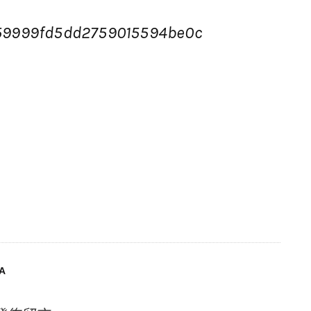
59999fd5dd2759015594be0c
A