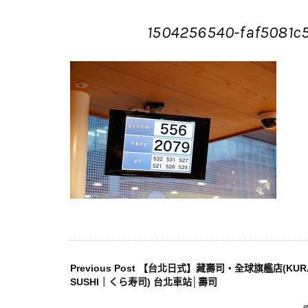
1504256540-faf5081c
文
Previous Post
【台北日式】藏壽司‧全球旗艦店(KUR
SUSHI｜くら寿司) 台北車站│壽司
章