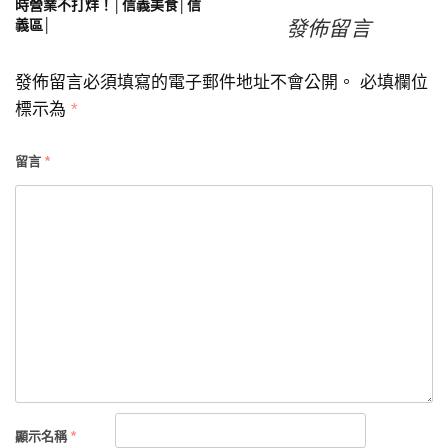
時營業不打烊！│信義美食│信
章
發佈留言
義區│
導
發佈留言必須填寫的電子郵件地址不會公開。
必填欄位
覽
標示為
*
留言
*
顯示名稱
*