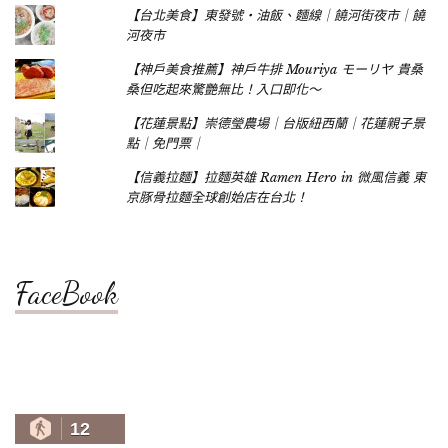
【台北美食】東發號‧油飯、麵線｜饒河街夜市｜饒
河夜市
【神戶美食推薦】神戶牛排 Mouriya モーリヤ 貴桑
桑但吃起來驚艷無比！入口即化～
【花蓮景點】崇德瑩農場｜台版紐西蘭｜花蓮親子景
點｜免門票｜
【信義拉麵】拉麵英雄 Ramen Hero in 微風信義 東
京豚骨拉麵全球創始店在台北！
FaceBook
12