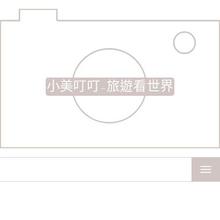
小美叮叮-旅遊看世界
TOG
NAV