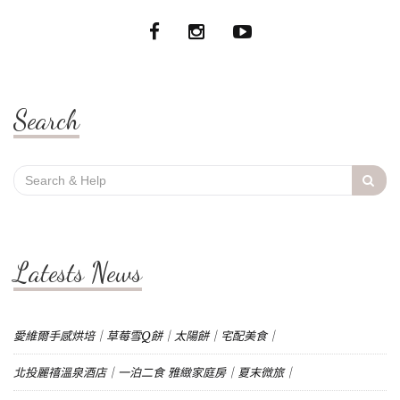
Search
Search
for:
Latests News
愛維爾手感烘培｜草莓雪Q餅｜太陽餅｜宅配美食｜
北投麗禧溫泉酒店｜一泊二食 雅緻家庭房｜夏末微旅｜