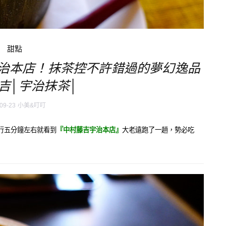
甜點
宇治本店！抹茶控不許錯過的夢幻逸品
吉│宇治抹茶│
09-23
小美&叮叮
行五分鐘左右就看到
『中村藤吉宇治本店』
大老遠跑了一趟，勢必吃