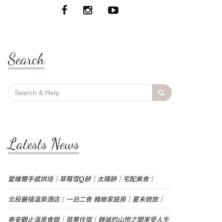
Search
Search
for:
Latests News
愛維爾手感烘培｜草莓雪Q餅｜太陽餅｜宅配美食｜
北投麗禧溫泉酒店｜一泊二食 雅緻家庭房｜夏末微旅｜
泰安觀止溫泉會館｜苗栗住宿｜靜謐的山巒之間享受人生