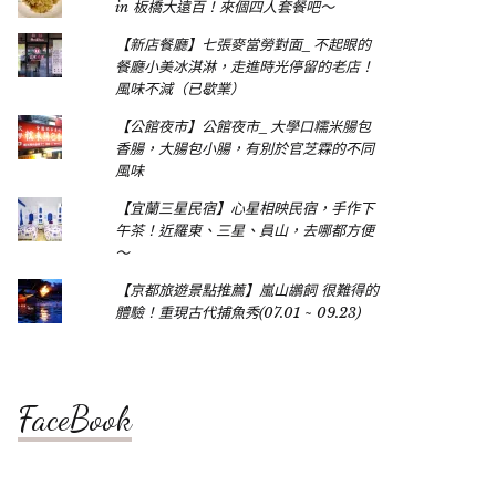
in 板橋大遠百！來個四人套餐吧～
【新店餐廳】七張麥當勞對面_不起眼的
餐廳小美冰淇淋，走進時光停留的老店！
風味不減（已歇業）
【公館夜市】公館夜市_大學口糯米腸包
香腸，大腸包小腸，有別於官芝霖的不同
風味
【宜蘭三星民宿】心星相映民宿，手作下
午茶！近羅東、三星、員山，去哪都方便
～
【京都旅遊景點推薦】嵐山鶘飼 很難得的
體驗！重現古代捕魚秀(07.01 ~ 09.23)
FaceBook