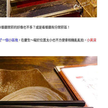
本餐廳禁菸的好像也不多？或是看餐廳有分禁菸區！
了一個小區塊
，在慶生～礙於位置太小也不方便拿相機亂亂拍，
小美深