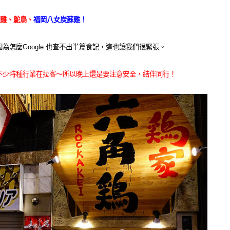
雞、鴕鳥、
福岡八女炭蘇雞！
怎麼Google 也查不出半篇食記，這也讓我們很緊張。
不少特種行業在拉客～所以晚上還是要注意安全，結伴同行！