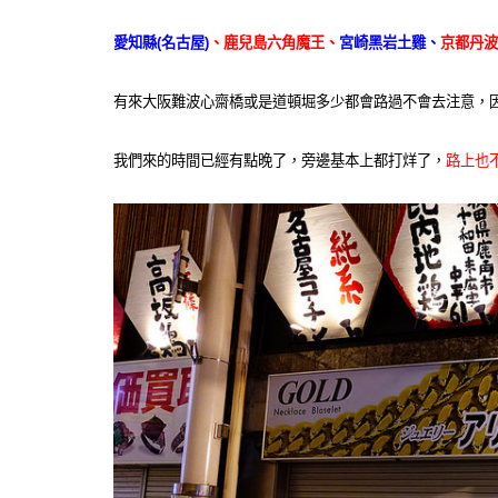
愛知縣(名古屋)
、鹿兒島六角魔王、
宮崎黑岩土雞、
京都丹波
有來大阪難波心齋橋或是道頓堀多少都會路過不會去注意，因為
我們來的時間已經有點晚了，旁邊基本上都打烊了，
路上也