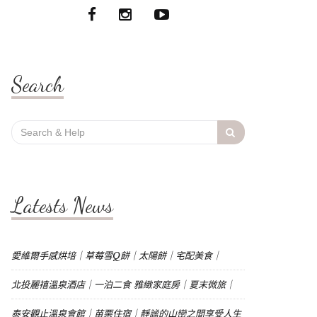
Search
Search
for:
Latests News
愛維爾手感烘培｜草莓雪Q餅｜太陽餅｜宅配美食｜
北投麗禧溫泉酒店｜一泊二食 雅緻家庭房｜夏末微旅｜
泰安觀止溫泉會館｜苗栗住宿｜靜謐的山巒之間享受人生