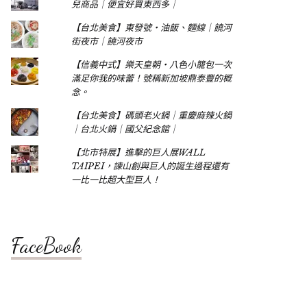
兒商品｜便宜好買東西多｜
【台北美食】東發號‧油飯、麵線｜饒河
街夜市｜饒河夜市
【信義中式】樂天皇朝‧八色小籠包一次
滿足你我的味蕾！號稱新加坡鼎泰豐的概
念。
【台北美食】碼頭老火鍋｜重慶麻辣火鍋
｜台北火鍋｜國父紀念館｜
【北市特展】進擊的巨人展WALL
TAIPEI，諫山創與巨人的誕生過程還有
一比一比超大型巨人！
FaceBook