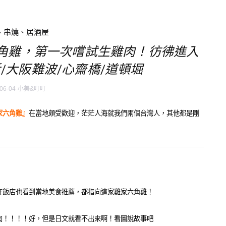
、串燒、居酒屋
角雞，第一次嚐試生雞肉！彷彿進入
/大阪難波/心齋橋/道頓堀
06-04
小美&叮叮
家六角雞』
在當地頗受歡迎，茫茫人海就我們兩個台灣人，其他都是剛
在飯店也看到當地美食推薦，都指向這家雞家六角雞！
肉！！！！好，但是日文就看不出來啊！看圖說故事吧