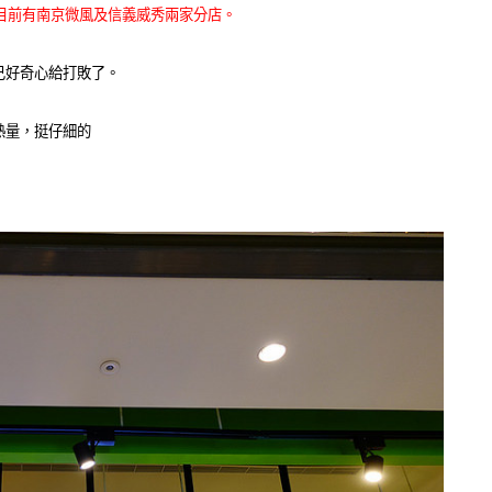
目前有南京微風及信義威秀兩家分店。
己好奇心給打敗了。
熱量，挺仔細的