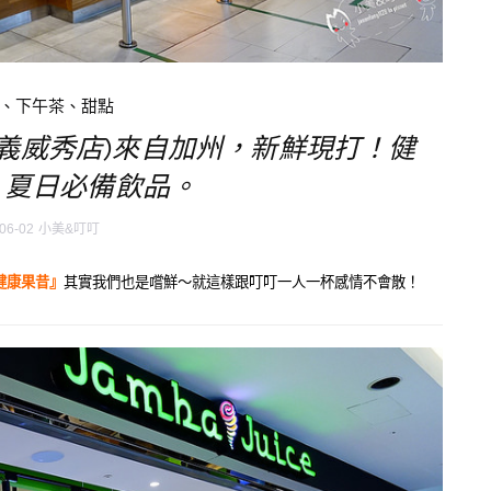
、下午茶、甜點
e(信義威秀店)來自加州，新鮮現打！健
、夏日必備飲品。
06-02
小美&叮叮
ce健康果昔』
其實我們也是嚐鮮～就這樣跟叮叮一人一杯感情不會散！