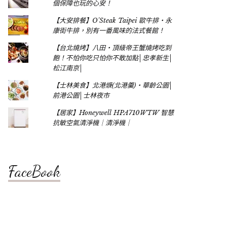
個保障也玩的心安！
【大安排餐】O'Steak Taipei 歐牛排‧永
康街牛排，別有一番風味的法式餐館！
【台北燒烤】八田‧頂級帝王蟹燒烤吃到
飽！不怕你吃只怕你不敢加點│忠孝新生│
松江南京│
【士林美食】北港焿(北港羹)‧華齡公園│
前港公園│士林夜市
【居家】Honeywell HPA710WTW 智慧
抗敏空氣清淨機｜清淨機｜
FaceBook