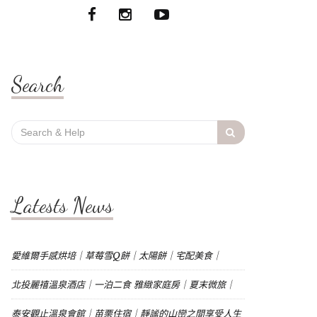
Search
Search
for:
Latests News
愛維爾手感烘培｜草莓雪Q餅｜太陽餅｜宅配美食｜
北投麗禧溫泉酒店｜一泊二食 雅緻家庭房｜夏末微旅｜
泰安觀止溫泉會館｜苗栗住宿｜靜謐的山巒之間享受人生