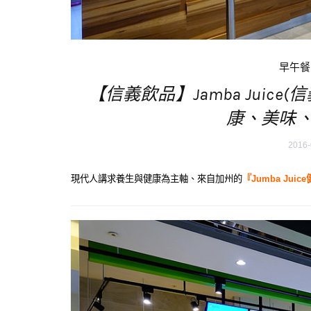
早午餐
【信義飲品】Jamba Juic
康、美味
2016-
現代人講求養生與健康為主軸、來自加州的
『Jumba Jui