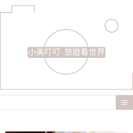
小美叮叮-旅遊看世界
TOG
NAV