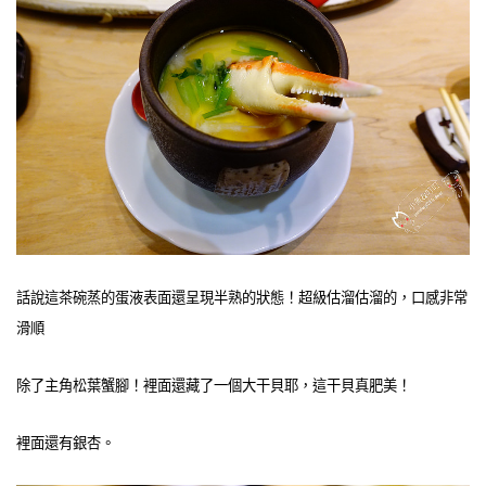
話說這茶碗蒸的蛋液表面還呈現半熟的狀態！超級估溜估溜的，口感非常
滑順
除了主角松葉蟹腳！裡面還藏了一個大干貝耶，這干貝真肥美！
裡面還有銀杏。