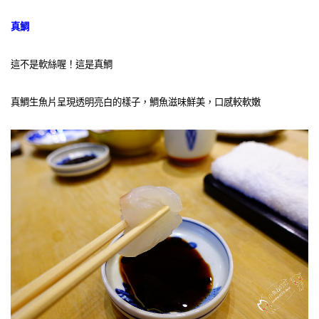
真鯛
這不是軟絲喔！這是真鯛
真鯛生魚片呈現透明亮白的樣子，鯛魚滋味鮮美，口感較軟嫩