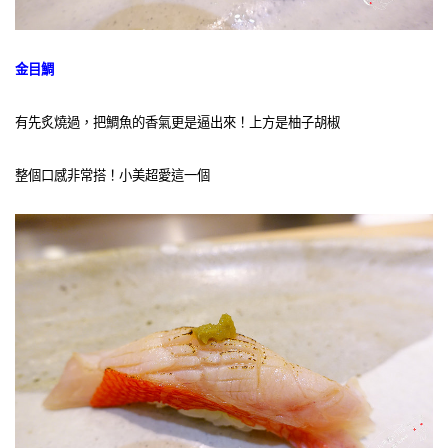
金目鯛
有先炙燒過，把鯛魚的香氣更是逼出來！上方是柚子胡椒
整個口感非常搭！小美超愛這一個