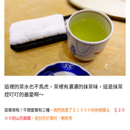
這裡的茶水也不馬虎，茶裡有濃濃的抹茶味，這是抹茶
控叮叮的最愛啊～
菜單來啦！午間套餐有三種，
我們挑選了＄１５００利休御膳＆
＄２０
００的山花御膳
，差別在於壽司、鮑魚等