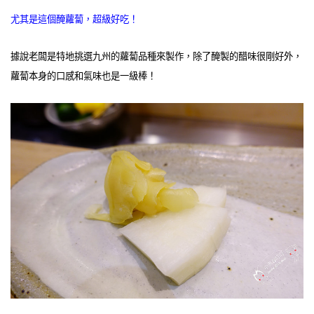
尤其是這個醃蘿蔔，超級好吃！
據說老闆是特地挑選九州的蘿蔔品種來製作，除了醃製的醋味很剛好外，
蘿蔔本身的口感和氣味也是一級棒！