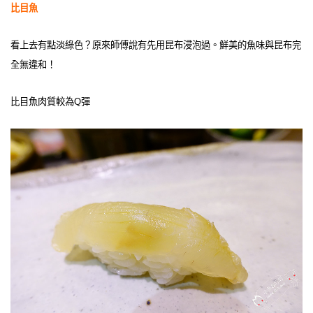
比目魚
看上去有點淡綠色？原來師傅說有先用昆布浸泡過。鮮美的魚味與昆布完
全無違和！
比目魚肉質較為Q彈