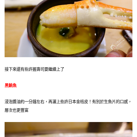
接下來還有些許握壽司要繼續上了
黑鮪魚
浸泡醬油約一分鐘左右，再灑上些許日本金桔皮！有別於生魚片的口感，
層次也更豐富