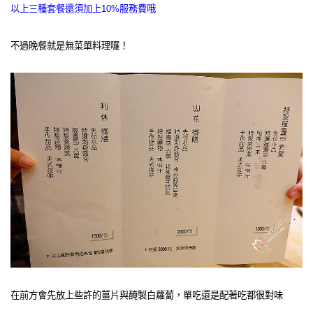
以上三種套餐還須加上10%服務費哦
不過晚餐就是無菜單料理囉！
在前方會先放上些許的薑片與醃製白蘿蔔，
單吃還是配著吃都很對味