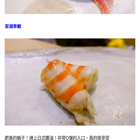
澎湖車蝦
肥美的蝦子！淋上日式醬油！非常Q彈的入口，真的很享受