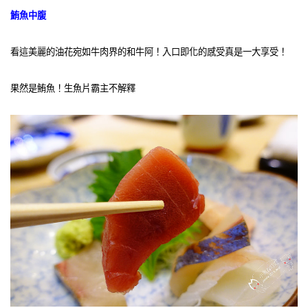
鮪魚中腹
看這美麗的油花宛如牛肉界的和牛阿！入口即化的感受真是一大享受！
果然是鮪魚！生魚片霸主不解釋