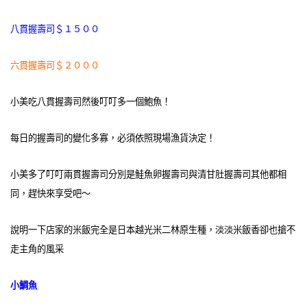
八貫握壽司＄１５００
六貫握壽司＄２０００
小美吃八貫握壽司然後叮叮多一個鮑魚！
每日的握壽司的變化多寡，必須依照現場漁貨決定！
小美多了叮叮兩貫握壽司分別是鮭魚卵握壽司與清甘肚握壽司其他都相
同，趕快來享受吧～
說明一下店家的米飯完全是日本越光米二林原生種，淡淡米飯香卻也搶不
走主角的風采
小鯛魚