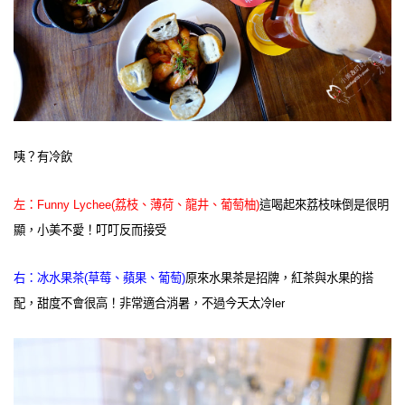
咦？有冷飲
左：Funny Lychee(荔枝、薄荷、龍井、葡萄柚)
這喝起來荔枝味倒是很明
顯，小美不愛！叮叮反而接受
右：冰水果茶(草莓、蘋果、葡萄)
原來水果茶是招牌，紅茶與水果的搭
配，甜度不會很高！非常適合消暑，不過今天太冷ler