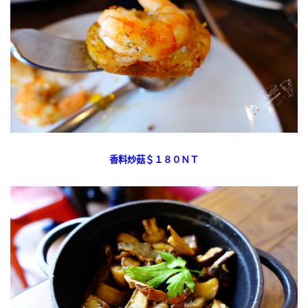
香料炒菇＄１８０ＮＴ