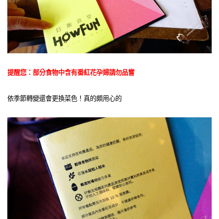
提醒您：部分食物中含有番紅花孕婦請勿品嘗
依季節轉變還會更換菜色！真的頗用心的