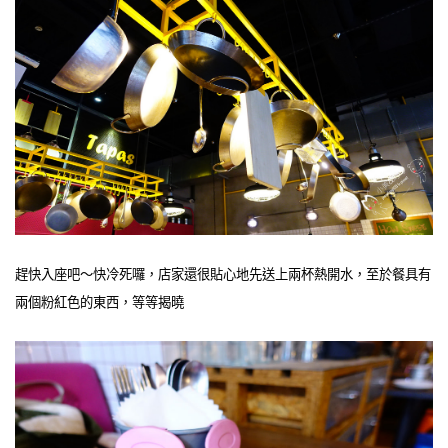
趕快入座吧～快冷死囉，店家還很貼心地先送上兩杯熱開水，至於餐具有
兩個粉紅色的東西，等等揭曉