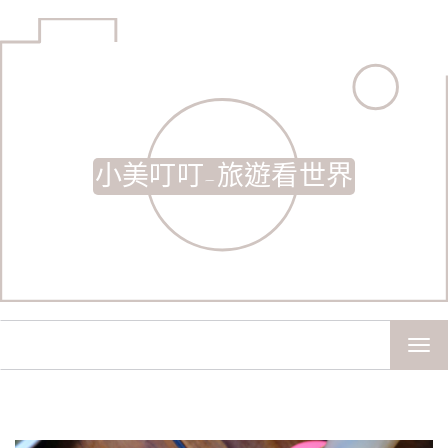
小美叮叮-旅遊看世界
TOG
NAV