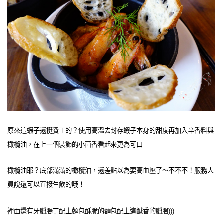
原來這蝦子還挺費工的？使用高溫去封存蝦子本身的甜度再加入辛香料與
橄欖油，在上一個裝飾的小茴香看起來更為可口
橄欖油耶？底部滿滿的橄欖油，還差點以為要高血壓了～不不不！服務人
員說還可以直接生飲的哦！
裡面還有牙臘腸丁配上麵包酥脆的麵包配上這鹹香的臘腸)))