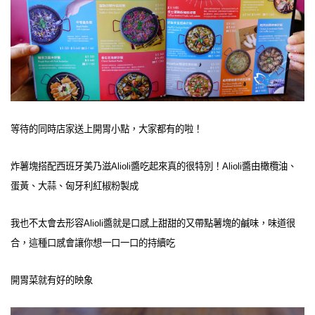
等待的同時店家送上開胃小點，大家都有的啦！
炸薯塊搭配西班牙美乃滋Alioli醬吃起來真的很特別！Alioli醬由橄欖油、
蛋黃、大蒜、匈牙利紅椒粉製成
我也不太會去形容Alioli醬就是口感上甜甜的又帶點薯塊的鹹味，味道很
合，這種口感會讓你想一口一口的持續吃
開胃菜就有好的映象