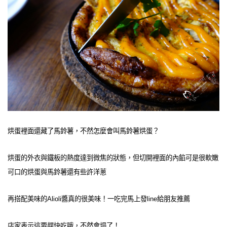
烘蛋裡面還藏了馬鈴薯，不然怎麼會叫馬鈴薯烘蛋？
烘蛋的外衣與鐵板的熱度達到微焦的狀態，但切開裡面的內餡可是很軟嫩
可口的烘蛋與馬鈴薯還有些許洋蔥
再搭配美味的Alioli醬真的很美味！一吃完馬上發line給朋友推薦
店家表示這要趕快吃哦，不然會塌了！