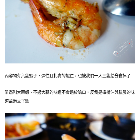
內容物有六隻蝦子，彈性且扎實的蝦仁，也被我們一人三隻給分食掉了
雖然叫大蒜蝦、不過大蒜的味道不會過於嗆口，反倒是橄欖油與臘腸的味
道蓋過去了些