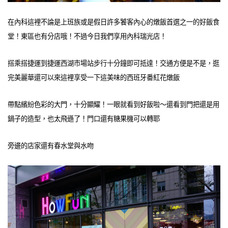
在內科這裡不論是上班族或是假日許多饕客內心的燉飯首選之一的好飯食
堂！東區也有分店哦！不過今日我們享用內科瑞光店！
搭乘搭捷運到捷運西湖市場站步行十分鐘即可抵達！交通方便是不是，逛
完美麗華還可以來這裡享受一下這美味的西班牙番紅花燉飯
帶點繽紛色彩的大門，十分顯耀！一眼就看到好飯啦～還看到門把還是用
鍋子的造型，也太飛遜了！門口還有糖果機可以轉耶
旁邊的店家還有春水堂與水吻