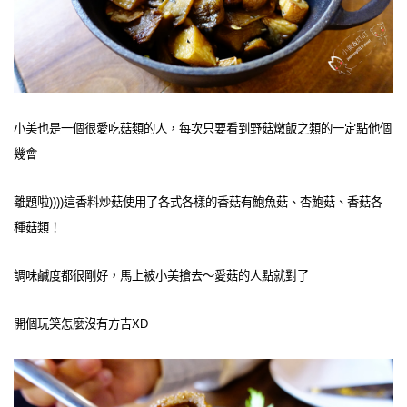
小美也是一個很愛吃菇類的人，每次只要看到野菇燉飯之類的一定點他個
幾會
離題啦))))這香料炒菇使用了各式各樣的香菇有鮑魚菇、杏鮑菇、香菇各
種菇類！
調味鹹度都很剛好，馬上被小美搶去～愛菇的人點就對了
開個玩笑怎麼沒有方吉XD