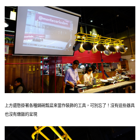
上方還懸掛著各種鍋碗瓢盆來當作裝飾的工具，可別忘了！沒有這些器具
也沒有燉飯的呈現