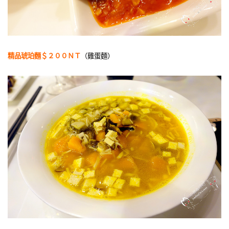
精品琥珀麵＄２００ＮＴ
（雞蛋麵）