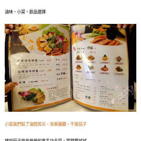
滷味、小菜、飲品選擇
小菜我們點了油悶苦瓜、洛香蓮藕、干張茄子
據說茄子是吳爸爸的拿手功夫菜，當然要試試