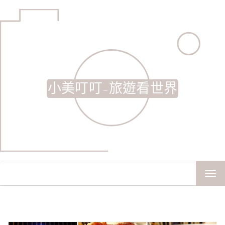
小美叮叮-旅遊看世界
TOG
NAV