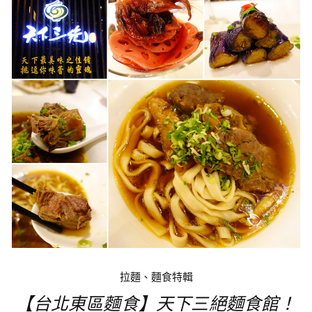
拉麵、麵食特輯
【台北東區麵食】天下三絕麵食館！