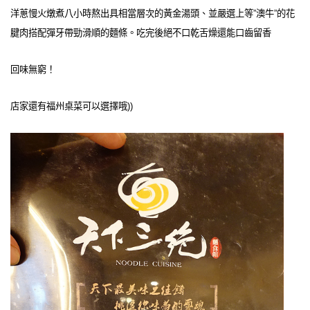
洋蔥慢火燉煮八小時熬出具相當層次的黃金湯頭、並嚴選上等”澳牛”的花
腱肉搭配彈牙帶勁滑順的麵條。吃完後絕不口乾舌燥還能口齒留香
回味無窮！
店家還有福州桌菜可以選擇哦))