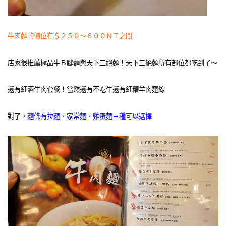
牛肉麵的價位在＄２５０～６００ＮＴ之間
店家很推薦極品牛Ｂ腱麵與天下三絕麵！天下三絕麵所有部位都吃到了～
還有紅酒牛肉套餐！當然還有不吃牛還有紅糟羊肉麵線
對了，
麵條有拉麵、家常麵、雞蛋麵三種可以選擇