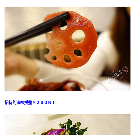
招待的滷味拼盤＄２８０ＮＴ