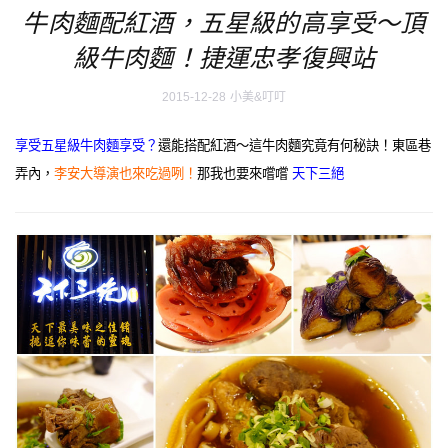
牛肉麵配紅酒，五星級的高享受～頂
級牛肉麵！捷運忠孝復興站
2015-12-28
小美&叮叮
享受五星級牛肉麵享受？
還能搭配紅酒～這牛肉麵究竟有何秘訣！東區巷
弄內，
李安大導演也來吃過咧！
那我也要來嚐嚐
天下三絕