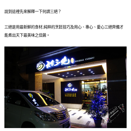
說到這裡先來解釋一下何謂三絕？
三絕是用最新鮮的食材,純粹的烹飪技巧及用心、專心、愛心三絕齊備才
能煮出天下最美味之佳餚。