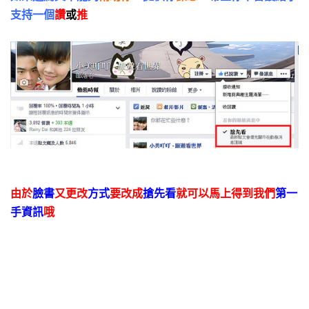
支持一個
讚
或
推
由於
臉書
又更改
方式
要改成
搶先看
就可以馬上得到我們
第一
手資訊
哦