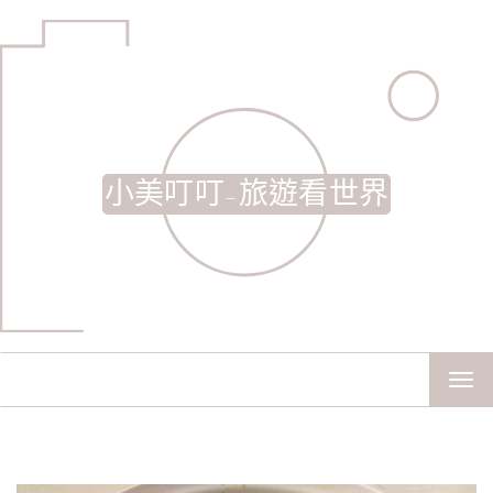
小美叮叮-旅遊看世界
TOG
NAV