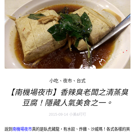
小吃、夜市、台式
【南機場夜市】香辣臭老闆之清蒸臭
豆腐！隱藏人氣美食之一。
2015-09-14
小美&叮叮
說到
南機場夜市
真的是臥虎藏龍，有水餃、炸雞、沙威瑪！各式各樣的英