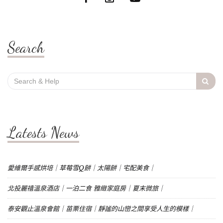
Search
Search
for:
Latests News
愛維爾手感烘培｜草莓雪Q餅｜太陽餅｜宅配美食｜
北投麗禧溫泉酒店｜一泊二食 雅緻家庭房｜夏末微旅｜
泰安觀止溫泉會館｜苗栗住宿｜靜謐的山巒之間享受人生的模樣｜