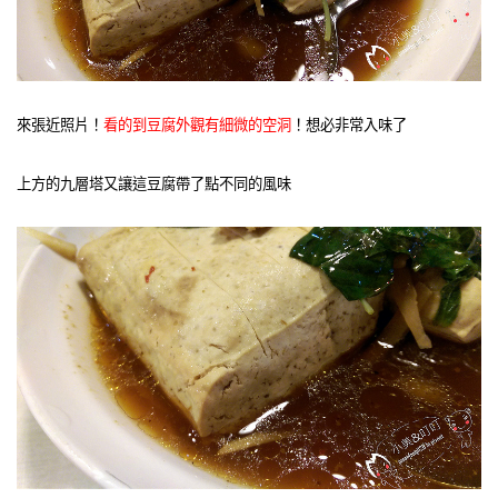
來張近照片！
看的到豆腐外觀有細微的空洞
！想必非常入味了
上方的九層塔又讓這豆腐帶了點不同的風味