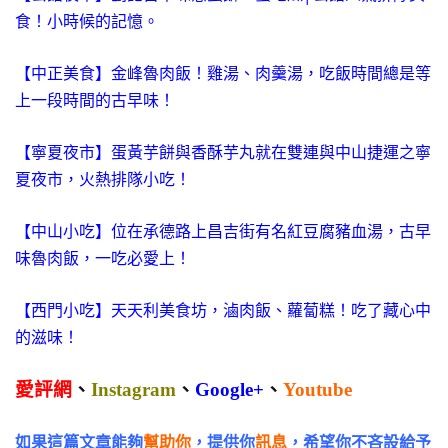
食！小時候的記憶。
【中正美食】金峰魯肉飯！雞湯、肉羹湯，吃飯時間總是等
上一段時間的古早味！
【寧夏夜市】蛋黃芋餅與香酥芋丸就在雙連與中山捷運之寧
夏夜市，火熱排隊小吃！
【中山小吃】位在承德路上昌吉街有名紅豆腐豬血湯，古早
味魯肉飯，一吃必愛上！
【西門小吃】天天利美食坊，滷肉飯、蘿蔔糕！吃了藏心中
的滋味！
愛評網
、
Instagram
、
Google+
、
Youtube
如果這篇文章能夠
幫助你
，提供你
訊息
，希望你不吝設給予