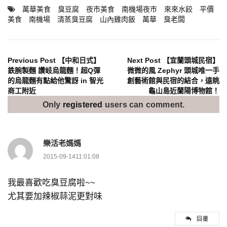
萬華美食
臭豆腐
夜市美食
南機場夜市
來來水餃
平價
美食
南機場
清蒸臭豆腐
山內雞肉飯
萬華
臭老闆
文
Previous Post
【中和日式】
Next Post
【宜蘭頭城民宿】
鉄腕製麵 讚岐烏龍麵！超Q彈
微微的風 Zephyr 頭城唯一手
的烏龍麵有點給他驚訝 in 智光
創藝術館與民宿的結合，遠眺
章
商工附近
龜山島近蘭陽博物館！
導
Only
registered
users can comment.
覽
樂活老媽媽
2015-09-1411:01:08
我最喜歡吃臭豆腐啦~~
尤其要加辣椒蒜泥更對味
回覆