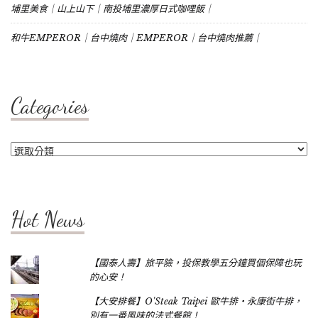
埔里美食｜山上山下｜南投埔里濃厚日式咖哩飯｜
和牛EMPEROR｜台中燒肉｜EMPEROR｜台中燒肉推薦｜
Categories
Categories
Hot News
【國泰人壽】旅平險，投保教學五分鐘買個保障也玩
的心安！
【大安排餐】O'Steak Taipei 歐牛排‧永康街牛排，
別有一番風味的法式餐館！