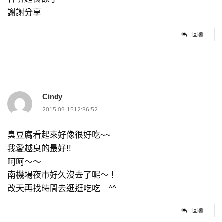
謝謝分享
回覆
Cindy
2015-09-1512:36:52
臭豆腐看起來好像很好吃~~
我愛越臭的最好!!
呵呵～～
南機場夜市好久沒去了呢～！
改天再找時間去逛逛吃吃 ^^
回覆