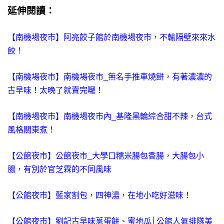
延伸閱讀：
【南機場夜市】阿亮餃子館於南機場夜市，不輸隔壁來來水
餃！
【南機場夜市】南機場夜市_無名手推車燒餅，有著濃濃的
古早味！太晚了就賣完囉！
【南機場夜市】南機場夜市內_基隆黑輪綜合甜不辣，台式
風格關東煮！
【公館夜市】公館夜市_大學口糯米腸包香腸，大腸包小
腸，有別於官芝霖的不同風味
【公館夜市】藍家割包，四神湯，在地小吃好滋味！
【公館夜市】劉記古早味蔥蛋餅、蜜地瓜│公館人氣排隊美