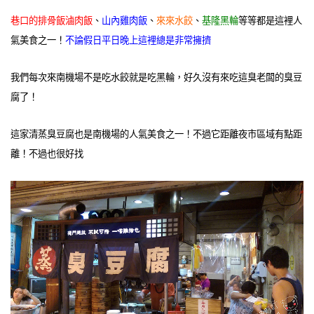
巷口的排骨飯滷肉飯
、
山內雞肉飯
、
來來水餃
、
基隆黑輪
等等都是這裡人
氣美食之一！
不論假日平日晚上這裡總是非常擁擠
我們每次來南機場不是吃水餃就是吃黑輪，好久沒有來吃這臭老闆的臭豆
腐了！
這家清蒸臭豆腐也是南機場的人氣美食之一！不過它距離夜市區域有點距
離！不過也很好找