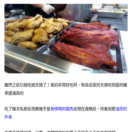
雖然之前已經吃過叉燒了！真的非常好吃阿，有些店家的叉燒咬到筋的機
率還滿高的
吃了幾次名廚反而都幾乎是
香噴噴的瘦肉
呈現在我眼前，你看到那
油亮的
外表