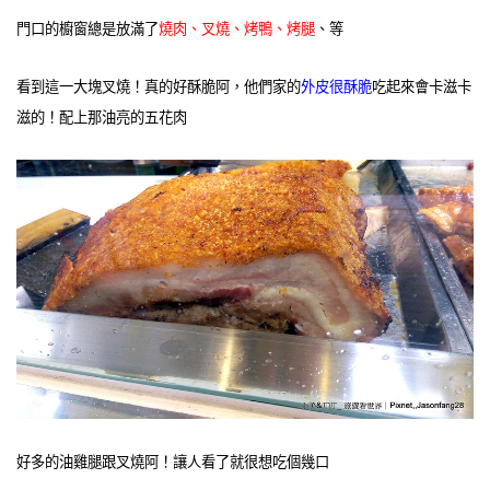
門口的櫥窗總是放滿了
燒肉、叉燒、烤鴨、烤腿
、等
看到這一大塊叉燒！真的好酥脆阿，他們家的
外皮很酥脆
吃起來會卡滋卡
滋的！配上那油亮的五花肉
好多的油雞腿跟叉燒阿！讓人看了就很想吃個幾口