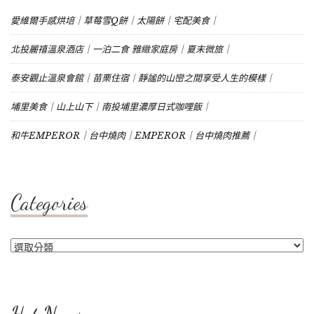
愛維爾手感烘培｜草莓雪Q餅｜太陽餅｜宅配美食｜
北投麗禧溫泉酒店｜一泊二食 雅緻家庭房｜夏末微旅｜
泰安觀止溫泉會館｜苗栗住宿｜靜謐的山巒之間享受人生的模樣｜
埔里美食｜山上山下｜南投埔里濃厚日式咖哩飯｜
和牛EMPEROR｜台中燒肉｜EMPEROR｜台中燒肉推薦｜
Categories
Categories