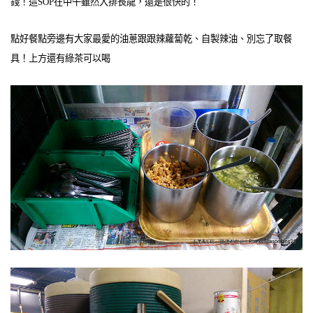
錢！這SOP在中午雖然大排長龍，還是很快的！
點好餐點旁邊有大家最愛的油蔥跟跟辣蘿蔔乾、自製辣油、別忘了取餐
具！上方還有綠茶可以喝