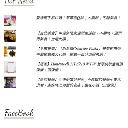
Hot News
愛維爾手感烘培｜草莓雪Q餅｜太陽餅｜宅配美食｜
【台北美食】中保無限家溫州生活館｜不限時｜溫州
街美食｜台電大樓｜
【北市景美】「創意麵Creative Pasta」景美夜市旁
平價創意義大利麵，創意一百分值得再訪！
【居家】Honeywell HPA710WTW 智慧抗敏空氣清
淨機｜清淨機｜
【新店餐廳】七張麥當勞對面_不起眼的餐廳小美冰
淇淋，走進時光停留的老店！風味不減（已歇業）
FaceBook