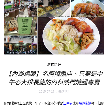
港式料理
【內湖燒臘】名廚燒臘店、只要是中
午必大排長龍的內科熱門燒臘專賣
2015-07-27
小美&叮叮
在內科這裡上班也快一年了，吃飯不外乎是
江南街
或是
瑞湖街這
裡，但是