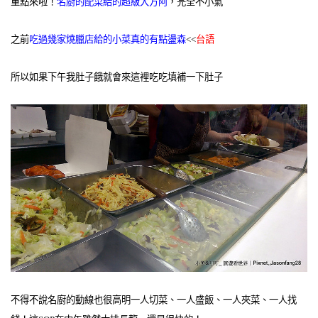
重點來啦！
名廚的配菜給的超級大方阿
，完全不小氣
之前
吃過幾家燒臘店給的小菜真的有點盪森
<<
台語
所以如果下午我肚子餓就會來這裡吃吃填補一下肚子
不得不說名廚的動線也很高明一人切菜、一人盛飯、一人夾菜、一人找