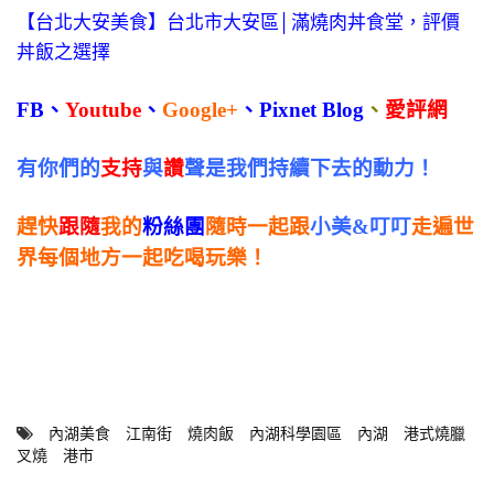
【台北大安美食】台北市大安區│滿燒肉丼食堂，評價
丼飯之選擇
FB
、
Youtube
、
Google+
、
Pixnet Blog
、
愛評網
有你們的
支持
與
讚
聲是我們持續下去的動力！
趕快
跟隨
我的
粉絲團
隨時一起跟
小美&叮叮
走遍世
界每個地方一起吃喝玩樂！
內湖美食
江南街
燒肉飯
內湖科學園區
內湖
港式燒臘
叉燒
港市