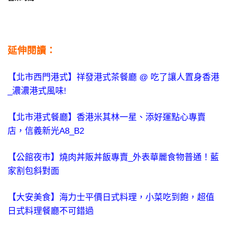
延伸閱讀：
【北市西門港式】祥發港式茶餐廳 @ 吃了讓人置身香港
_濃濃港式風味!
【北市港式餐廳】香港米其林一星、添好運點心專賣
店，信義新光A8_B2
【公館夜市】燒肉丼販丼飯專賣_外表華麗食物普通！藍
家割包斜對面
【大安美食】海力士平價日式料理，小菜吃到飽，超值
日式料理餐廳不可錯過