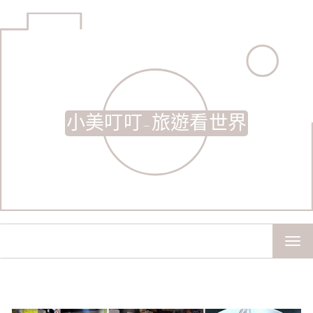
小美叮叮-旅遊看世界
TOG
NAV