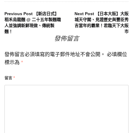
文
Previous Post
【新店日式】
Next Post
【日本大阪】大阪
稻禾烏龍麵 @ 二十五年製麵職
城天守閣、見證歷史與豐臣秀
人並強調新鮮現做、傳統製
吉當年的霸業！君臨天下大阪
章
麵！
市
發佈留言
導
覽
發佈留言必須填寫的電子郵件地址不會公開。
必填欄位
標示為
*
留言
*