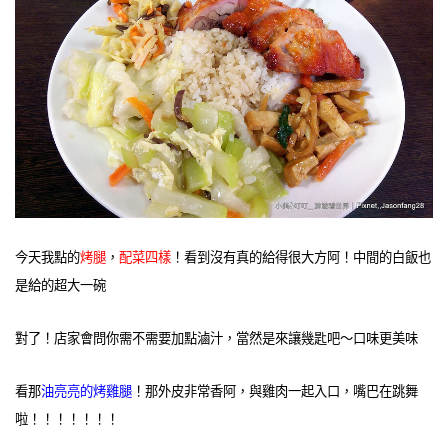
今天我點的
烤腿
，
配菜四樣
！看到沒有真的給得很大方阿！中間的白飯也
是給的超大一碗
對了！店家會問你需不需要加點滷汁，當然是來讓幾匙吧～口味更美味
看那
油亮亮的烤雞腿
！那外皮非常香阿，與雞肉一起入口，嘴巴在跳舞
啦！！！！！！！