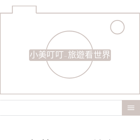
小美叮叮-旅遊看世界
TOG
NAV