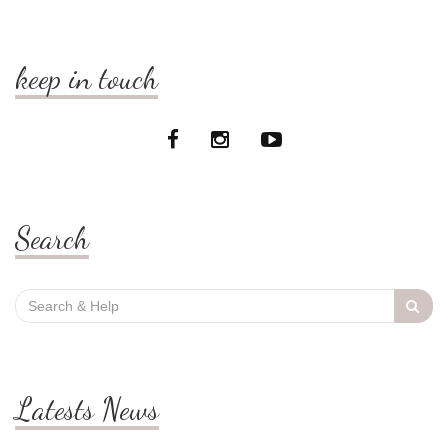
keep in touch
Search
Search
for:
Latests News