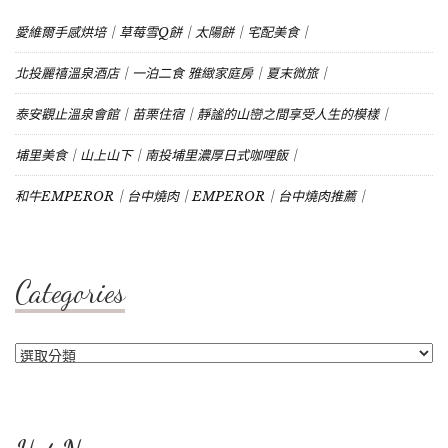
愛維爾手感烘培｜草莓雪Q餅｜太陽餅｜宅配美食｜
北投麗禧溫泉酒店｜一泊二食 雅緻家庭房｜夏末微旅｜
泰安觀止溫泉會館｜苗栗住宿｜靜謐的山巒之間享受人生的模樣｜
埔里美食｜山上山下｜南投埔里濃厚日式咖哩飯｜
和牛EMPEROR｜台中燒肉｜EMPEROR｜台中燒肉推薦｜
Categories
Categories