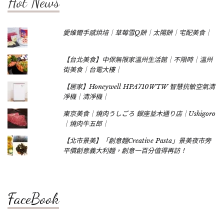
Hot News
愛維爾手感烘培｜草莓雪Q餅｜太陽餅｜宅配美食｜
【台北美食】中保無限家溫州生活館｜不限時｜溫州
街美食｜台電大樓｜
【居家】Honeywell HPA710WTW 智慧抗敏空氣清
淨機｜清淨機｜
東京美食｜燒肉うしごろ 銀座並木通り店｜Ushigoro
｜燒肉牛五郎｜
【北市景美】「創意麵Creative Pasta」景美夜市旁
平價創意義大利麵，創意一百分值得再訪！
FaceBook