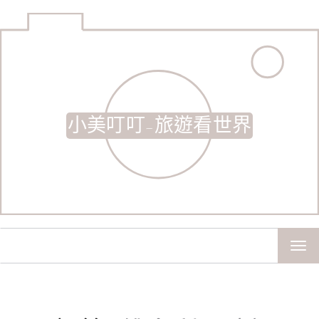
小美叮叮-旅遊看世界
TOG
NAV