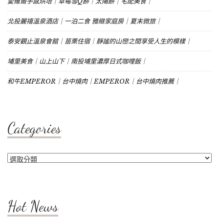
愛維爾手感烘培｜草莓雪Q餅｜太陽餅｜宅配美食｜
北投麗禧溫泉酒店｜一泊二食 雅緻家庭房｜夏末微旅｜
泰安觀止溫泉會館｜苗栗住宿｜靜謐的山巒之間享受人生的模樣｜
埔里美食｜山上山下｜南投埔里濃厚日式咖哩飯｜
和牛EMPEROR｜台中燒肉｜EMPEROR｜台中燒肉推薦｜
Categories
Categories
Hot News