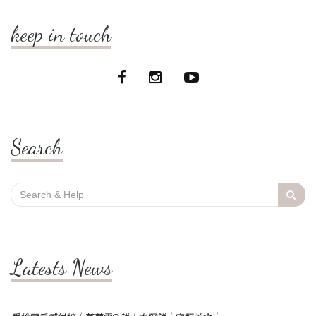
keep in touch
Search
Search
for:
Latests News