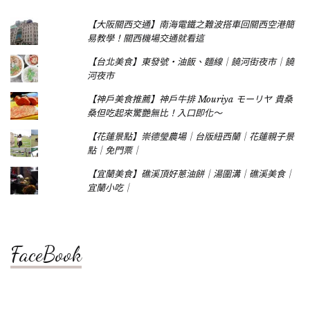
【大阪關西交通】南海電鐵之難波搭車回關西空港簡
易教學！關西機場交通就看這
【台北美食】東發號‧油飯、麵線｜饒河街夜市｜饒
河夜市
【神戶美食推薦】神戶牛排 Mouriya モーリヤ 貴桑
桑但吃起來驚艷無比！入口即化～
【花蓮景點】崇德瑩農場｜台版紐西蘭｜花蓮親子景
點｜免門票｜
【宜蘭美食】礁溪頂好蔥油餅｜湯圍溝｜礁溪美食｜
宜蘭小吃｜
FaceBook