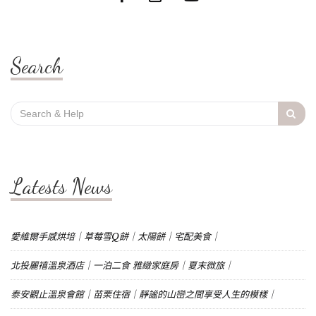
Search
Search
for:
Latests News
愛維爾手感烘培｜草莓雪Q餅｜太陽餅｜宅配美食｜
北投麗禧溫泉酒店｜一泊二食 雅緻家庭房｜夏末微旅｜
泰安觀止溫泉會館｜苗栗住宿｜靜謐的山巒之間享受人生的模樣｜