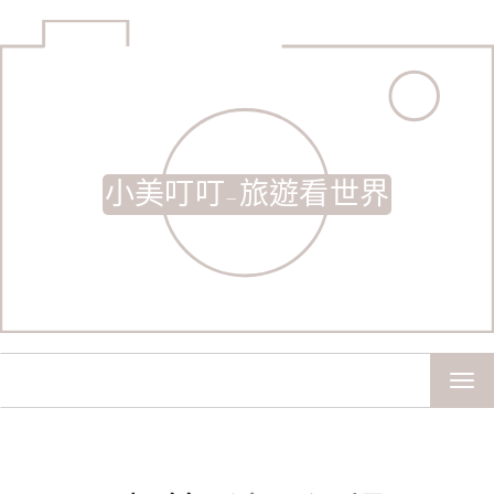
小美叮叮-旅遊看世界
TOG
NAV