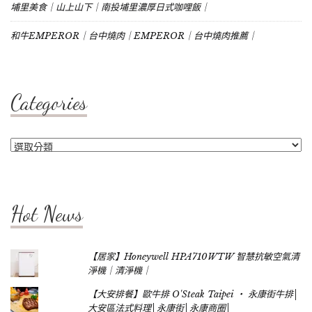
埔里美食｜山上山下｜南投埔里濃厚日式咖哩飯｜
和牛EMPEROR｜台中燒肉｜EMPEROR｜台中燒肉推薦｜
Categories
Categories
Hot News
【居家】Honeywell HPA710WTW 智慧抗敏空氣清
淨機｜清淨機｜
【大安排餐】歐牛排 O'Steak Taipei ‧ 永康街牛排│
大安區法式料理│永康街│永康商圈│