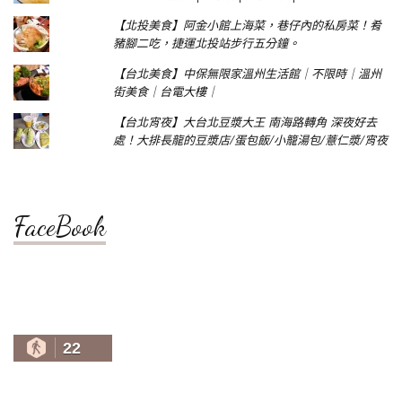
【北投美食】阿金小館上海菜，巷仔內的私房菜！肴
豬腳二吃，捷運北投站步行五分鐘。
【台北美食】中保無限家溫州生活館｜不限時｜溫州
街美食｜台電大樓｜
【台北宵夜】大台北豆漿大王 南海路轉角 深夜好去
處！大排長龍的豆漿店/蛋包飯/小籠湯包/薏仁漿/宵夜
FaceBook
22