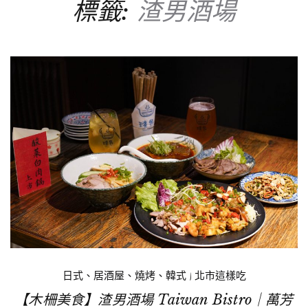
標籤:
渣男酒場
日式、居酒屋、燒烤、韓式
|
北市這樣吃
【木柵美食】渣男酒場 Taiwan Bistro｜萬芳