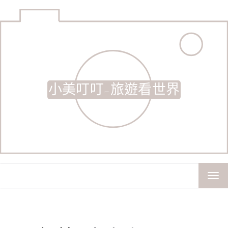
小美叮叮-旅遊看世界
TOG
NAV