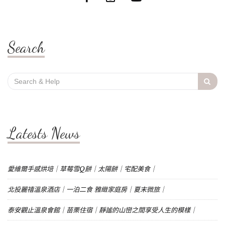
Search
Search
for:
Latests News
愛維爾手感烘培｜草莓雪Q餅｜太陽餅｜宅配美食｜
北投麗禧溫泉酒店｜一泊二食 雅緻家庭房｜夏末微旅｜
泰安觀止溫泉會館｜苗栗住宿｜靜謐的山巒之間享受人生的模樣｜