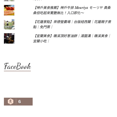
【神戶美食推薦】神戶牛排 Mouriya モーリヤ 貴桑
桑但吃起來驚艷無比！入口即化～
【花蓮景點】崇德瑩農場｜台版紐西蘭｜花蓮親子景
點｜免門票｜
【宜蘭美食】礁溪頂好蔥油餅｜湯圍溝｜礁溪美食｜
宜蘭小吃｜
FaceBook
6