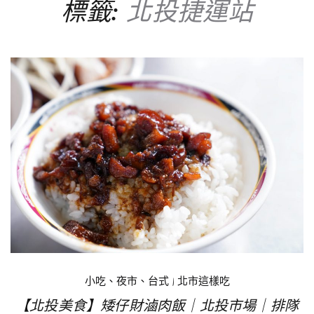
標籤:
北投捷運站
小吃、夜市、台式
|
北市這樣吃
【北投美食】矮仔財滷肉飯｜北投市場｜排隊