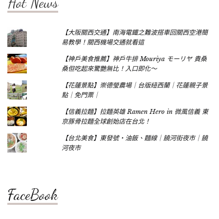
Hot News
【大阪關西交通】南海電鐵之難波搭車回關西空港簡
易教學！關西機場交通就看這
【神戶美食推薦】神戶牛排 Mouriya モーリヤ 貴桑
桑但吃起來驚艷無比！入口即化～
【花蓮景點】崇德瑩農場｜台版紐西蘭｜花蓮親子景
點｜免門票｜
【信義拉麵】拉麵英雄 Ramen Hero in 微風信義 東
京豚骨拉麵全球創始店在台北！
【台北美食】東發號‧油飯、麵線｜饒河街夜市｜饒
河夜市
FaceBook