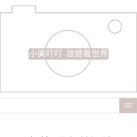
小美叮叮-旅遊看世界
TOG
NAV