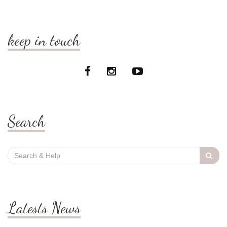
keep in touch
Search
Search
for:
Latests News