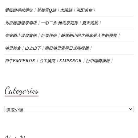
愛維爾手感烘培｜草莓雪Q餅｜太陽餅｜宅配美食｜
北投麗禧溫泉酒店｜一泊二食 雅緻家庭房｜夏末微旅｜
泰安觀止溫泉會館｜苗栗住宿｜靜謐的山巒之間享受人生的模樣｜
埔里美食｜山上山下｜南投埔里濃厚日式咖哩飯｜
和牛EMPEROR｜台中燒肉｜EMPEROR｜台中燒肉推薦｜
Categories
Categories