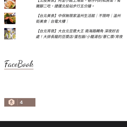
【北投美食】阿金小館上海菜，巷仔內的私房菜！肴
豬腳二吃，捷運北投站步行五分鐘。
【台北美食】中保無限家溫州生活館｜不限時｜溫州
街美食｜台電大樓｜
【台北宵夜】大台北豆漿大王 南海路轉角 深夜好去
處！大排長龍的豆漿店/蛋包飯/小籠湯包/薏仁漿/宵夜
FaceBook
4