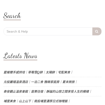
Search
Search
for:
Latests News
愛維爾手感烘培｜草莓雪Q餅｜太陽餅｜宅配美食｜
北投麗禧溫泉酒店｜一泊二食 雅緻家庭房｜夏末微旅｜
泰安觀止溫泉會館｜苗栗住宿｜靜謐的山巒之間享受人生的模樣｜
埔里美食｜山上山下｜南投埔里濃厚日式咖哩飯｜