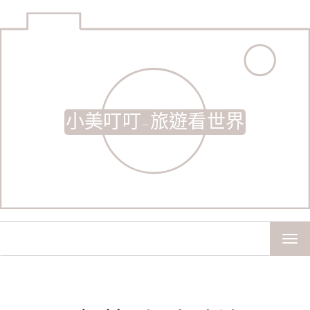
小美叮叮-旅遊看世界
TOG
NAV