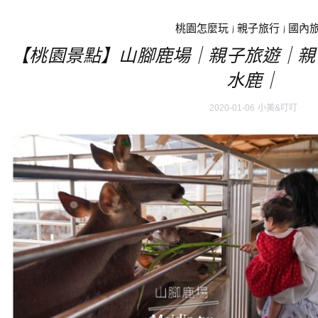
桃園怎麼玩
|
親子旅行
|
國內
【桃園景點】山腳鹿場｜親子旅遊｜親
水鹿｜
2020-01-06
小美&叮叮