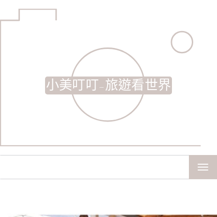
小美叮叮-旅遊看世界
TOG
NAV