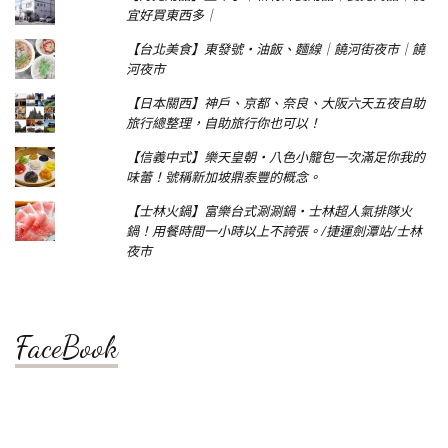
宜好買東西多｜
【台北美食】東發號‧油飯、麵線｜饒河街夜市｜饒
河夜市
【日本關西】神戶、京都、奈良、大阪六天五夜自助
旅行總整理，自助旅行你也可以！
【信義中式】樂天皇朝‧八色小籠包一次滿足你我的
味蕾！號稱新加坡鼎泰豐的概念。
【士林火鍋】富樂台式涮涮鍋‧士林超人氣排隊火
鍋！用餐時間一小時以上不誇張。/捷運劍潭站/士林
夜市
FaceBook