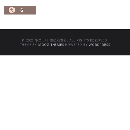
6
© 2026 小美叮叮-旅遊看世界. ALL RIGHTS RESERVED.
THEME BY
MOOZ THEMES
POWERED BY
WORDPRESS