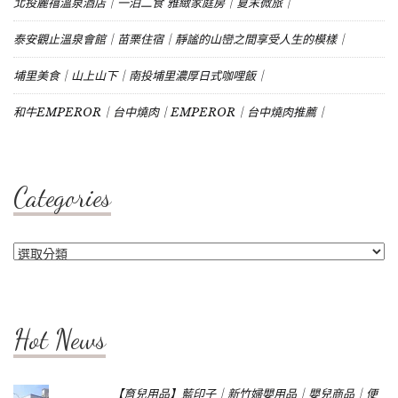
北投麗禧溫泉酒店｜一泊二食 雅緻家庭房｜夏末微旅｜
泰安觀止溫泉會館｜苗栗住宿｜靜謐的山巒之間享受人生的模樣｜
埔里美食｜山上山下｜南投埔里濃厚日式咖哩飯｜
和牛EMPEROR｜台中燒肉｜EMPEROR｜台中燒肉推薦｜
Categories
Categories
Hot News
【育兒用品】藍印子｜新竹婦嬰用品｜嬰兒商品｜便