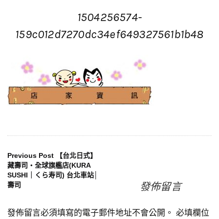
1504256574-
159c012d7270dc34ef649327561b1b48
文
Previous Post
【台北日式】
藏壽司‧全球旗艦店(KURA
SUSHI｜くら寿司) 台北車站│
章
發佈留言
壽司
導
發佈留言必須填寫的電子郵件地址不會公開。
必填欄位