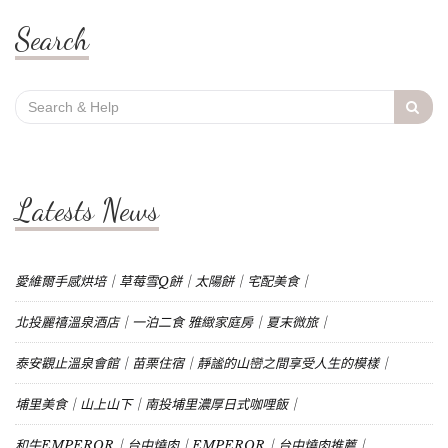
Search
Search
for:
Latests News
愛維爾手感烘培｜草莓雪Q餅｜太陽餅｜宅配美食｜
北投麗禧溫泉酒店｜一泊二食 雅緻家庭房｜夏末微旅｜
泰安觀止溫泉會館｜苗栗住宿｜靜謐的山巒之間享受人生的模樣｜
埔里美食｜山上山下｜南投埔里濃厚日式咖哩飯｜
和牛EMPEROR｜台中燒肉｜EMPEROR｜台中燒肉推薦｜