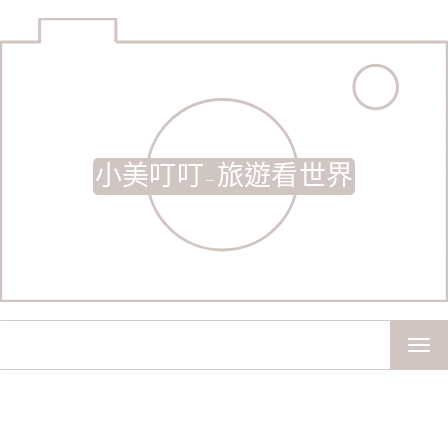
小美叮叮-旅遊看世界
TOG
NAV