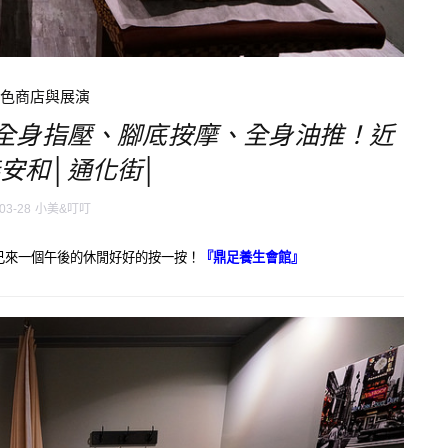
特色商店與展演
全身指壓、腳底按摩、全身油推！近
安和│通化街│
03-28
小美&叮叮
己來一個午後的休閒好好的按一按！
『鼎足養生會館』