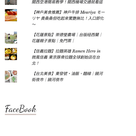
關西空港簡易教學！關西機場交通就看這
【神戶美食推薦】神戶牛排 Mouriya モー
リヤ 貴桑桑但吃起來驚艷無比！入口即化
～
【花蓮景點】崇德瑩農場｜台版紐西蘭｜
花蓮親子景點｜免門票｜
【信義拉麵】拉麵英雄 Ramen Hero in
微風信義 東京豚骨拉麵全球創始店在台
北！
【台北美食】東發號‧油飯、麵線｜饒河
街夜市｜饒河夜市
FaceBook