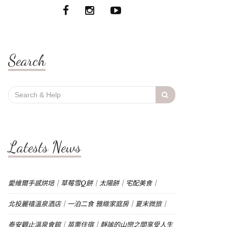
Search
Search
for:
Latests News
愛維爾手感烘培｜草莓雪Q餅｜太陽餅｜宅配美食｜
北投麗禧溫泉酒店｜一泊二食 雅緻家庭房｜夏末微旅｜
泰安觀止溫泉會館｜苗栗住宿｜靜謐的山巒之間享受人生