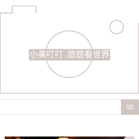
小美叮叮-旅遊看世界
TOG
NAV