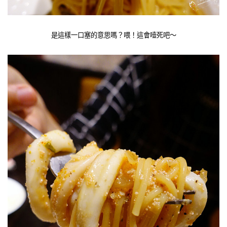
是這樣一口塞的意思嗎？喂！這會噎死吧～