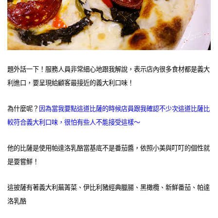
題外話一下！服務人員非常細心地跟我解說，表示店內很多食材都是義大
利進口，要呈現給顧客最接近的義大利口味！
為什麼呢？
因為當我要點這道比薩的時候店員跟我確認不少次這道比薩比
較符合義大利口味，很怕有些人不能接受這樣～
他的比薩是使用帕達洛乳酪當基底不是番茄醬，依照小美與叮叮的個性就
是要嘗鮮！
這披薩有著義大利蕪菁菜、伊比利豬經典臘腸、黑橄欖、新鮮番茄、帕達
洛乳酪