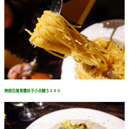
熱那亞風青醬松子小舌麵＄２８０