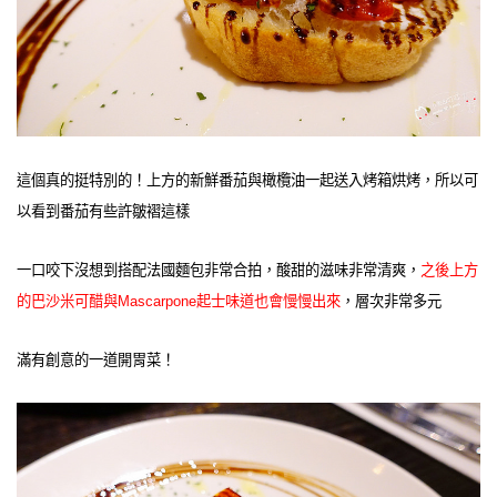
這個真的挺特別的！上方的新鮮番茄與橄欖油一起送入烤箱烘烤，所以可
以看到番茄有些許皺褶這樣
一口咬下沒想到搭配法國麵包非常合拍，酸甜的滋味非常清爽，
之後上方
的巴沙米可醋與Mascarpone起士味道也會慢慢出來
，層次非常多元
滿有創意的一道開胃菜！