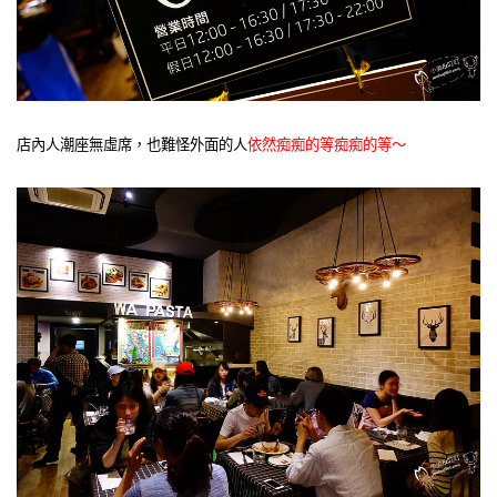
店內人潮座無虛席，也難怪外面的人
依然痴痴的等痴痴的等～