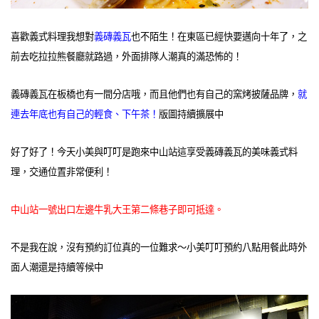
喜歡義式料理我想對
義磚義瓦
也不陌生！在東區已經快要邁向十年了，之
前去吃拉拉熊餐廳就路過，外面排隊人潮真的滿恐怖的！
義磚義瓦在板橋也有一間分店哦，而且他們也有自己的窯烤披薩品牌，
就
連去年底也有自己的輕食、下午茶！
版圖持續擴展中
好了好了！今天小美與叮叮是跑來中山站這享受義磚義瓦的美味義式料
理，交通位置非常便利！
中山站一號出口左邊牛乳大王第二條巷子即可抵達。
不是我在說，沒有預約訂位真的一位難求～小美叮叮預約八點用餐此時外
面人潮還是持續等候中