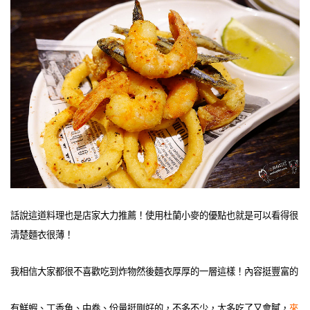
話說這道料理也是店家大力推薦！使用杜蘭小麥的優點也就是可以看得很
清楚麵衣很薄！
我相信大家都很不喜歡吃到炸物然後麵衣厚厚的一層這樣！內容挺豐富的
有鮮蝦、丁香魚、中卷、份量挺剛好的，不多不少，太多吃了又會膩，
來