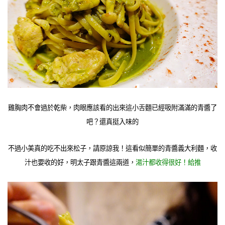
雞胸肉不會過於乾柴，肉眼應該看的出來這小舌麵已經吸附滿滿的青醬了
吧？還真挺入味的
不過小美真的吃不出來松子，請原諒我！這看似簡單的青醬義大利麵，收
汁也要收的好，明太子跟青醬這兩道，
湯汁都收得很好！給推