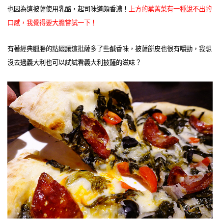
也因為這披薩使用乳酪，起司味道頗香濃！
上方的蕪菁菜有一種說不出的
口感，我覺得要大膽嘗試一下！
有著經典臘腸的點綴讓這批薩多了些鹹香味，披薩餅皮也很有嚼勁，我想
沒去過義大利也可以試試看義大利披薩的滋味？