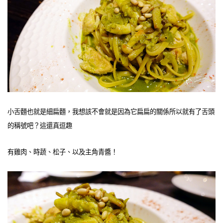
小舌麵也就是細扁麵，我想該不會就是因為它扁扁的關係所以就有了舌頭
的稱號吧？這還真逗趣
有雞肉、時蔬、松子、以及主角青醬！