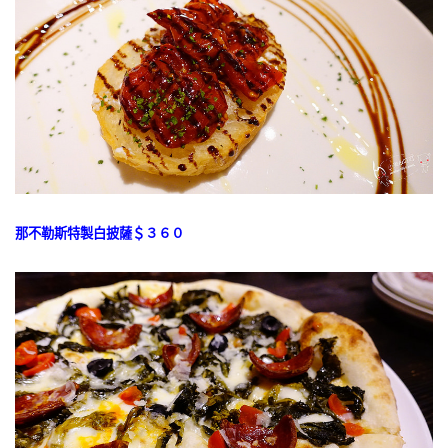
那不勒斯特製白披薩＄３６０