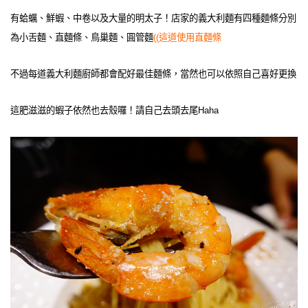
有蛤蠣、鮮蝦、中卷以及大量的明太子！店家的義大利麵有四種麵條分別
為小舌麵、直麵條、鳥巢麵、圓管麵
((這道使用直麵條
不過每道義大利麵廚師都會配好最佳麵條，當然也可以依照自己喜好更換
這肥滋滋的蝦子依然也去殼囉！請自己去頭去尾Haha