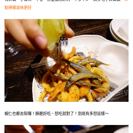
點檸檬滋味更好
蝦仁也都去殼囉！酥脆好吃，怒吃就對了！到底有多怒這樣～