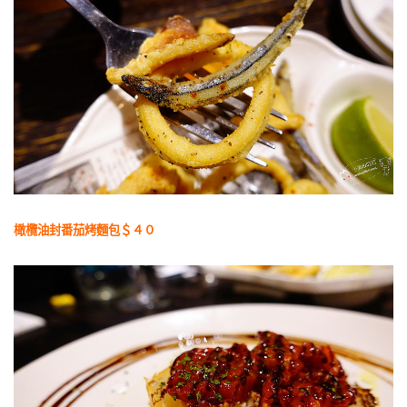
橄欖油封番茄烤麵包＄４０