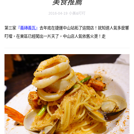
美食推薦
2016-04-19
小美&叮叮
第三家
『義磚義瓦』
去年底在捷運中山站拓了這間店！就知道人氣多麼響
叮噹，在東區已經闖出一片天了，中山店人氣依舊火燙！走