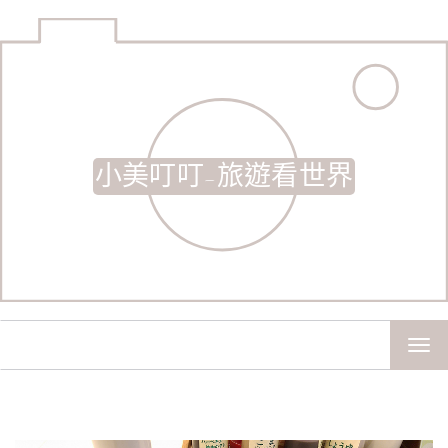
小美叮叮-旅遊看世界
TOG
NAV