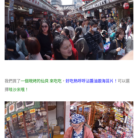
我們買了
一個現烤的仙貝 來吃吃
，
好吃熱呼呼沾醬油跟海苔片！
可以選
擇
哇沙米哦！