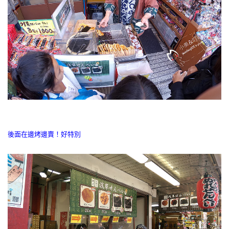
後面在邊烤邊賣！好特別