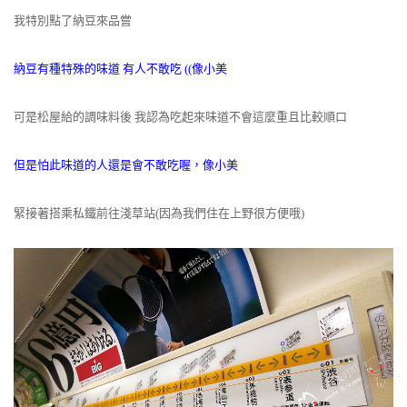
我特別點了納豆來品嘗
納豆有種特殊的味道 有人不敢吃 ((像小美
可是松屋給的調味料後 我認為吃起來味道不會這麼重且比較順口
但是怕此味道的人還是會不敢吃喔，像小美
緊接著搭乘私鐵前往淺草站(因為我們住在上野很方便哦)