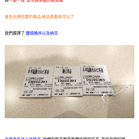
與
一蘭一樣 要先按旁邊的販賣機
會先出現你要的單品 給店員看就可以了
我們選擇了
鹽燒豬丼以及納豆