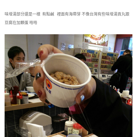
味增湯部分還是一樣 有點鹹 裡面有海帶芽 不像台灣有些味增湯貢丸跟
豆腐在加顆蛋 哈哈