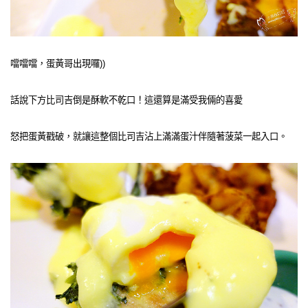
噹噹噹，蛋黃哥出現囉))
話說下方比司吉倒是酥軟不乾口！這還算是滿受我倆的喜愛
怒把蛋黃戳破，就讓這整個比司吉沾上滿滿蛋汁伴隨著菠菜一起入口。