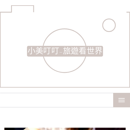
小美叮叮-旅遊看世界
TOG
NAV