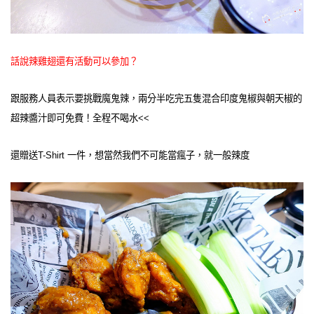
話說辣雞翅還有活動可以參加？
跟服務人員表示要挑戰魔鬼辣，兩分半吃完五隻混合印度鬼椒與朝天椒的
超辣醬汁即可免費！全程不喝水<<
還贈送T-Shirt 一件，想當然我們不可能當瘋子，就一般辣度