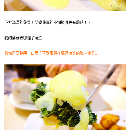
下方滿滿的菠菜！話說我真的不知道哪裡有蘑菇！？
我的蘑菇去哪裡了)))泣
看你是要整顆一口塞？享受蛋黃在嘴裡爆炸的滋味還是..