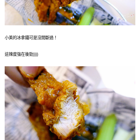
小美的冰拿鐵可是沒間斷過！
這辣度強在後勁))))