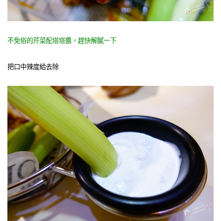
不免俗的芹菜配塔塔醬，趕快解膩一下
把口中辣度給去除