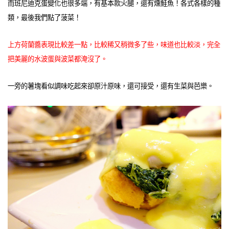
而班尼迪克蛋變化也很多端，有基本款火腿，還有燻鮭魚！各式各樣的種
類，最後我們點了菠菜！
上方荷蘭醬表現比較差一點，比較稀又稍微多了些，味道也比較淡，完全
把美麗的水波蛋與波菜都淹沒了。
一旁的薯塊看似調味吃起來卻原汁原味，還可接受，還有生菜與芭樂。