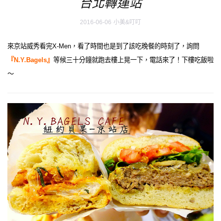
台北轉運站
2016-06-06
小美&叮叮
來京站威秀看完X-Men，看了時間也是到了該吃晚餐的時刻了，詢問
『N.Y.Bagels』
等候三十分鐘就跑去樓上晃一下，電話來了！下樓吃飯啦
～