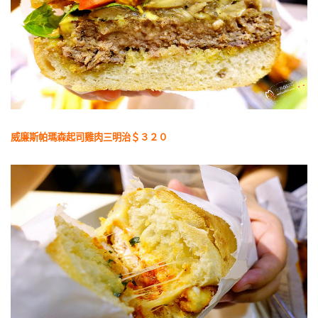
威廉斯帕瑪森起司雞肉三明治＄３２０