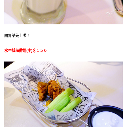
開胃菜先上啦！
水牛城辣雞翅(小)＄１５０