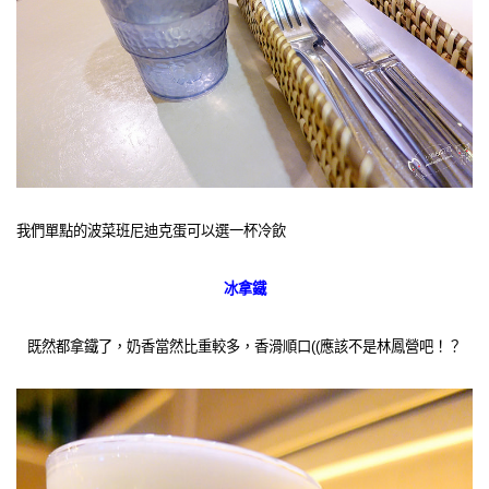
我們單點的波菜班尼迪克蛋可以選一杯冷飲
冰拿鐵
既然都拿鐵了，奶香當然比重較多，香滑順口((應該不是林鳳營吧！？