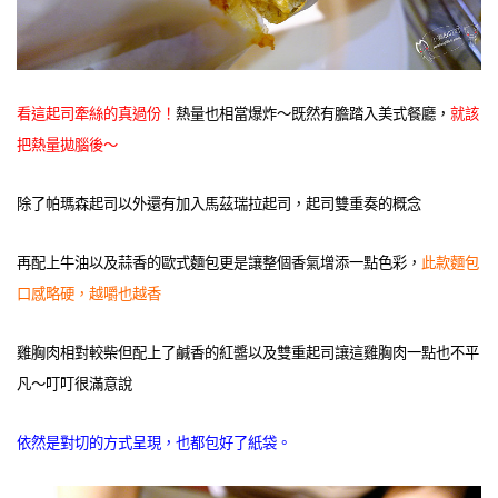
看這起司牽絲的真過份！
熱量也相當爆炸～既然有膽踏入美式餐廳，
就該
把熱量拋腦後～
除了帕瑪森起司以外還有加入馬茲瑞拉起司，起司雙重奏的概念
再配上牛油以及蒜香的歐式麵包更是讓整個香氣增添一點色彩，
此款麵包
口感略硬，越嚼也越香
雞胸肉相對較柴但配上了鹹香的紅醬以及雙重起司讓這雞胸肉一點也不平
凡～叮叮很滿意說
依然是對切的方式呈現，也都包好了紙袋。